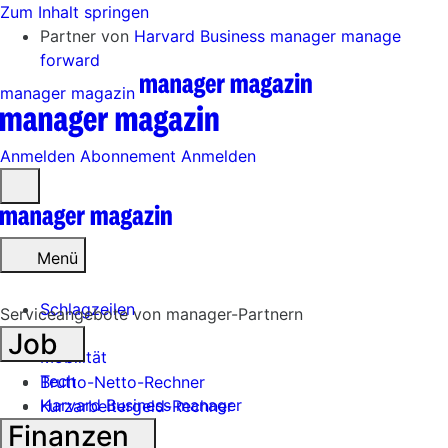
Zum Inhalt springen
Partner von
Harvard Business manager
manage
forward
manager magazin
Anmelden
Abonnement
Anmelden
Menü
öffnen
Menü
Schlagzeilen
Serviceangebote von manager-Partnern
Job
Mobilität
Tech
Brutto-Netto-Rechner
Harvard Business manager
Kurzarbeitergeld-Rechner
Finanzen
Handel