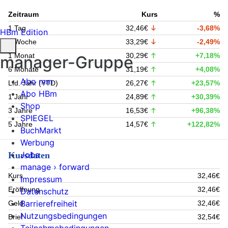
Zeitraum
Kurs
%
1 Tag
32,46€
-3,68%
HBm Edition
1 Woche
33,29€
-2,49%
1 Monat
30,29€
+7,18%
manager-Gruppe
6 Monate
31,19€
+4,08%
Abo mm
Lfd. Jahr (YTD)
26,27€
+23,57%
Abo HBm
1 Jahr
24,89€
+30,39%
Shop
3 Jahre
16,53€
+96,38%
SPIEGEL
5 Jahre
14,57€
+122,82%
BuchMarkt
Werbung
Jobs
Kursdaten
manage › forward
Kurs
32,46€
Impressum
Eröffnung
32,46€
Datenschutz
Barrierefreiheit
Geld
32,46€
Nutzungsbedingungen
Brief
32,54€