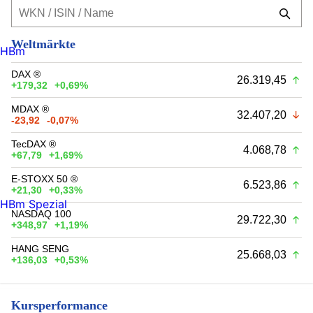
Weltmärkte
HBm
DAX ®
26.319,45
+179,32
+0,69%
MDAX ®
32.407,20
-23,92
-0,07%
TecDAX ®
4.068,78
+67,79
+1,69%
E-STOXX 50 ®
6.523,86
+21,30
+0,33%
HBm Spezial
NASDAQ 100
29.722,30
+348,97
+1,19%
HANG SENG
25.668,03
+136,03
+0,53%
Kursperformance