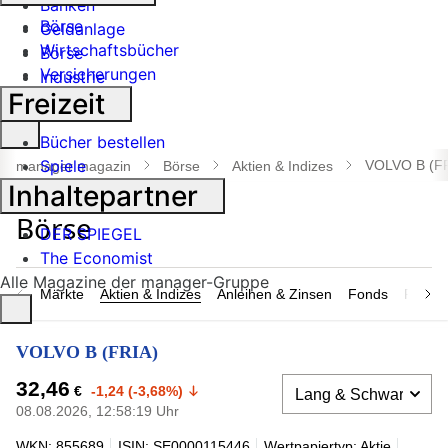
Banken
Börse
Geldanlage
Wirtschaftsbücher
Börse
Versicherungen
Industrie
Freizeit
Suche
Bücher bestellen
öffnen
Spiele
VOLVO B (F
manager magazin
Börse
Aktien & Indizes
Inhaltepartner
DER SPIEGEL
The Economist
Alle Magazine der manager-Gruppe
Märkte
Aktien & Indizes
Anleihen & Zinsen
Fonds
Rohsto
VOLVO B (FRIA)
32,46
€
-1,24 (-3,68%)
08.08.2026, 12:58:19 Uhr
WKN: 855689
ISIN: SE0000115446
Wertpapiertyp: Aktie