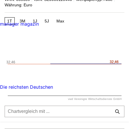
Währung: Euro
1T
3M
1J
5J
Max
manager magazin
32,46
32,46
32,46
Die reichsten Deutschen
vwd Vereinigte Wirtschaftsdienste GmbH