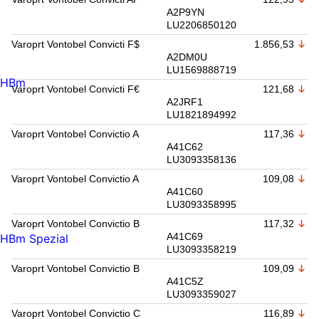
A2P9YN
LU2206850120
Varoprt Vontobel Convicti F$
1.856,53
A2DM0U
LU1569888719
HBm
Varoprt Vontobel Convicti F€
121,68
A2JRF1
LU1821894992
Varoprt Vontobel Convictio A
117,36
A41C62
LU3093358136
Varoprt Vontobel Convictio A
109,08
A41C60
LU3093358995
Varoprt Vontobel Convictio B
117,32
A41C69
HBm Spezial
LU3093358219
Varoprt Vontobel Convictio B
109,09
A41C5Z
LU3093359027
Varoprt Vontobel Convictio C
116,89