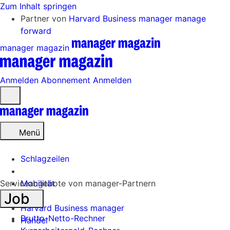
Zum Inhalt springen
Partner von
Harvard Business manager
manage
forward
manager magazin
Anmelden
Abonnement
Anmelden
Menü
öffnen
Menü
Schlagzeilen
Serviceangebote von manager-Partnern
Mobilität
Job
Tech
Harvard Business manager
Brutto-Netto-Rechner
Handel