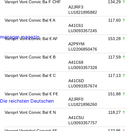
Varoprt Vont Convic Ba F CHF
134,29
A2JRF3
LU1821895882
Varoprt Vont Convic Bal € A
117,60
A41C61
LU3093357245
manager magazin
Varoprt Vont Convic Bal € AF
153,28
A2P9YM
LU2206850476
Varoprt Vont Convic Bal € B
117,59
A41C68
LU3093357328
Varoprt Vont Convic Bal € C
117,13
A41C6D
LU3093357674
Varoprt Vont Convic Bal € F€
151,88
A2JRF0
Die reichsten Deutschen
LU1821896260
Varoprt Vont Convic Bal € N
118,27
A41C5U
LU3093357757
Varoprt Vontobel Convicti AF
122,95