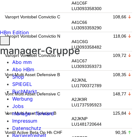
A41C6F
LU3093358300
Varoprt Vontobel Convictio C
108,66
A41C66
LU3093359290
HBm Edition
Varoprt Vontobel Convictio N
118,06
A41C6G
manager-Gruppe
LU3093358482
Varoprt Vontobel Convictio N
109,72
A41C67
Abo mm
LU3093359373
Abo HBm
Vont Multi Asset Defensive B
108,35
Shop
A2JKNL
SPIEGEL
LU1700372789
BuchMarkt
Vont Multi Asset Defensive C
148,77
Werbung
A2JK9R
LU1737595923
Jobs
manage › forward
Vont Multi Asset Solution B
125,84
A2JKNP
Impressum
LU1481720644
Datenschutz
VontII Active Beta Op Hh CHF
90,35
Barrierefreiheit