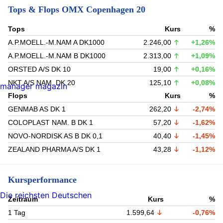
Tops & Flops OMX Copenhagen 20
Tops
Kurs
%
A.P.MOELL.-M.NAM A DK1000
2.246,00
+1,26%
A.P.MOELL.-M.NAM B DK1000
2.313,00
+1,09%
ORSTED A/S DK 10
19,00
+0,16%
NKT A/S NAM. DK 20
125,10
+0,08%
manager magazin
Flops
Kurs
%
GENMAB AS DK 1
262,20
-2,74%
COLOPLAST NAM. B DK 1
57,20
-1,62%
NOVO-NORDISK AS B DK 0,1
40,40
-1,45%
ZEALAND PHARMA A/S DK 1
43,28
-1,12%
Kursperformance
Die reichsten Deutschen
Zeitraum
Kurs
%
1 Tag
1.599,64
-0,76%