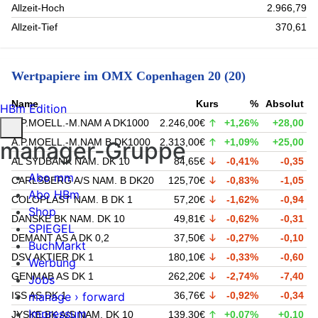
Allzeit-Hoch
2.966,79
Allzeit-Tief
370,61
Wertpapiere im OMX Copenhagen 20 (20)
Name
Kurs
%
Absolut
HBm Edition
A.P.MOELL.-M.NAM A DK1000
2.246,00€
+1,26%
+28,00
A.P.MOELL.-M.NAM B DK1000
2.313,00€
+1,09%
+25,00
manager-Gruppe
AL SYDBANK NAM. DK 10
84,65€
-0,41%
-0,35
Abo mm
CARLSBERG A/S NAM. B DK20
125,70€
-0,83%
-1,05
Abo HBm
COLOPLAST NAM. B DK 1
57,20€
-1,62%
-0,94
Shop
DANSKE BK NAM. DK 10
49,81€
-0,62%
-0,31
SPIEGEL
DEMANT AS A DK 0,2
37,50€
-0,27%
-0,10
BuchMarkt
DSV AKTIER DK 1
180,10€
-0,33%
-0,60
Werbung
GENMAB AS DK 1
262,20€
-2,74%
-7,40
Jobs
ISS AS DK 1
36,76€
-0,92%
-0,34
manage › forward
Impressum
JYSKE BK A/S NAM. DK 10
139,30€
+0,07%
+0,10