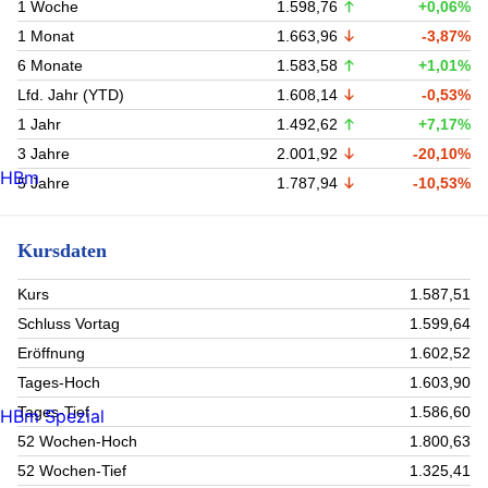
1 Woche
1.598,76
+0,06%
1 Monat
1.663,96
-3,87%
6 Monate
1.583,58
+1,01%
Lfd. Jahr (YTD)
1.608,14
-0,53%
1 Jahr
1.492,62
+7,17%
3 Jahre
2.001,92
-20,10%
HBm
5 Jahre
1.787,94
-10,53%
Kursdaten
Kurs
1.587,51
Schluss Vortag
1.599,64
Eröffnung
1.602,52
Tages-Hoch
1.603,90
Tages-Tief
1.586,60
HBm Spezial
52 Wochen-Hoch
1.800,63
52 Wochen-Tief
1.325,41