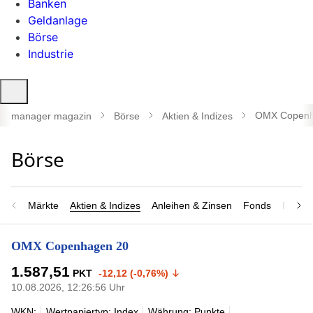
Banken
Geldanlage
Börse
Industrie
Suche
öffnen
OMX Copenh
manager magazin
Börse
Aktien & Indizes
Märkte
Aktien & Indizes
Anleihen & Zinsen
Fonds
Rohsto
OMX Copenhagen 20
1.587,51
PKT
-12,12 (-0,76%)
10.08.2026, 12:26:56 Uhr
WKN:
Wertpapiertyp: Index
Währung: Punkte