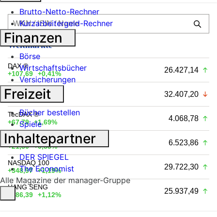
Brutto-Netto-Rechner
Kurzarbeitergeld-Rechner
Finanzen
Weltmärkte
Börse
DAX ®
Wirtschaftsbücher
26.427,14
+107,69
+0,41%
Versicherungen
Freizeit
MDAX ®
32.407,20
-23,92
-0,07%
Bücher bestellen
TecDAX ®
4.068,78
+67,79
+1,69%
Spiele
Inhaltepartner
E-STOXX 50 ®
6.523,86
+21,30
+0,33%
DER SPIEGEL
NASDAQ 100
29.722,30
The Economist
+348,97
+1,19%
Alle Magazine der manager-Gruppe
HANG SENG
25.937,49
+286,39
+1,12%