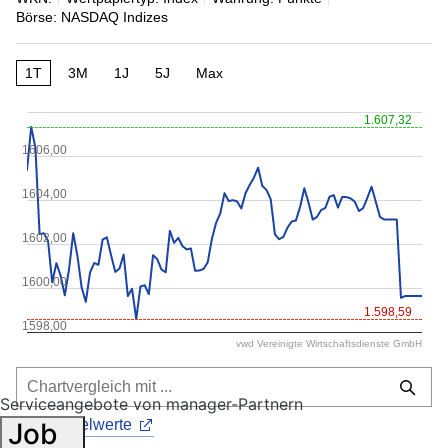
Börse: NASDAQ Indizes
1T
3M
1J
5J
Max
1.607,32
1606,00
1604,00
1602,00
1600,00
1.598,59
1598,00
vwd Vereinigte Wirtschaftsdienste GmbH
Serviceangebote von manager-Partnern
Alle Einzelwerte
Job