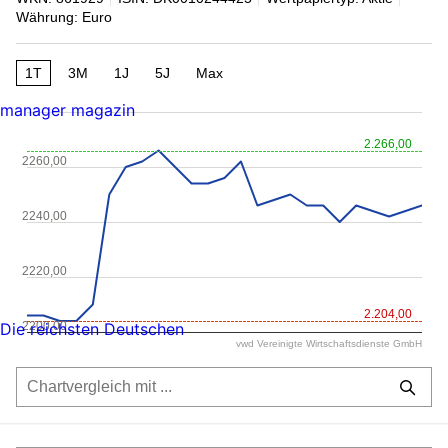
Währung: Euro
1T
3M
1J
5J
Max
manager magazin
2.266,00
2260,00
2240,00
2220,00
2.204,00
2200,00
Die reichsten Deutschen
vwd Vereinigte Wirtschaftsdienste GmbH