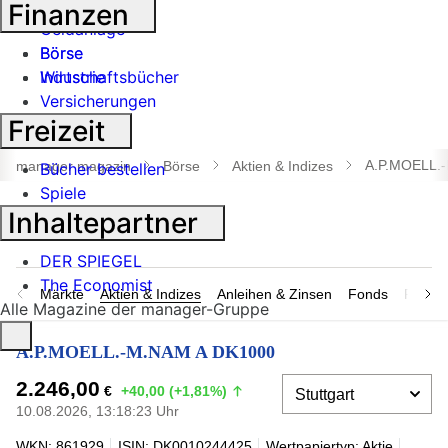
Banken
Finanzen
Geldanlage
Börse
Börse
Industrie
Wirtschaftsbücher
Versicherungen
Freizeit
Suche
öffnen
A.P.MOELL.
manager magazin
Börse
Aktien & Indizes
Bücher bestellen
Spiele
Inhaltepartner
DER SPIEGEL
The Economist
Märkte
Aktien & Indizes
Anleihen & Zinsen
Fonds
Rohsto
Alle Magazine der manager-Gruppe
A.P.MOELL.-M.NAM A DK1000
2.246,00
€
+40,00 (+1,81%)
10.08.2026, 13:18:23 Uhr
WKN: 861929
ISIN: DK0010244425
Wertpapiertyp: Aktie