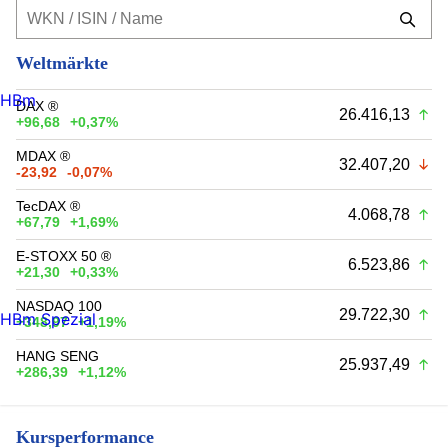
Weltmärkte
HBm
DAX ®
26.416,13
+96,68
+0,37%
MDAX ®
32.407,20
-23,92
-0,07%
TecDAX ®
4.068,78
+67,79
+1,69%
E-STOXX 50 ®
6.523,86
+21,30
+0,33%
NASDAQ 100
29.722,30
HBm Spezial
+348,97
+1,19%
HANG SENG
25.937,49
+286,39
+1,12%
Kursperformance