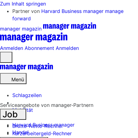
Zum Inhalt springen
Partner von
Harvard Business manager
manage
forward
manager magazin
Anmelden
Abonnement
Anmelden
Menü
öffnen
Menü
Schlagzeilen
Serviceangebote von manager-Partnern
Mobilität
Job
Tech
Harvard Business manager
Brutto-Netto-Rechner
Handel
Kurzarbeitergeld-Rechner