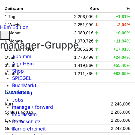
Zeitraum
Kurs
%
1 Tag
2.206,00€
+1,81%
1 Woche
2.251,99€
-2,04%
HBm Edition
1 Monat
2.080,01€
+6,06%
6 Monate
1.970,72€
+11,94%
manager-Gruppe
Lfd. Jahr (YTD)
1.885,28€
+17,01%
Abo mm
1 Jahr
1.778,49€
+24,04%
Abo HBm
3 Jahre
1.419,56€
+55,40%
Shop
5 Jahre
1.211,76€
+82,05%
SPIEGEL
BuchMarkt
Kursdaten
Werbung
Jobs
Kurs
2.246,00€
manage › forward
Schluss Vortag
2.206,00€
Impressum
Eröffnung
2.206,00€
Datenschutz
Barrierefreiheit
Geld
2.242,00€