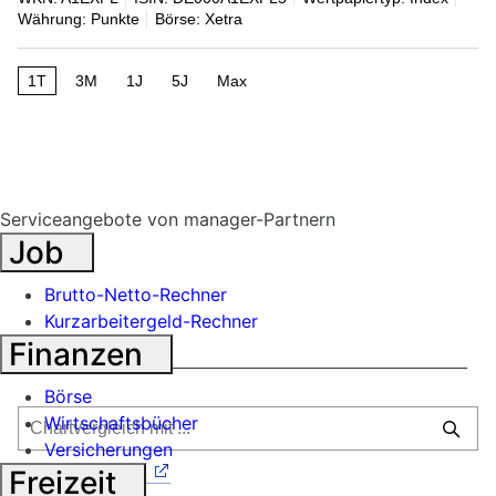
Währung: Punkte
Börse: Xetra
1T
3M
1J
5J
Max
Serviceangebote von manager-Partnern
Job
Brutto-Netto-Rechner
Kurzarbeitergeld-Rechner
Finanzen
Börse
Wirtschaftsbücher
Versicherungen
Alle Einzelwerte
Freizeit