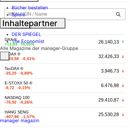
Bücher bestellen
Spiele
Inhaltepartner
Weltmärkte
DER SPIEGEL
DAX ®
The Economist
26.140,13
+13,83
+0,05%
Alle Magazine der manager-Gruppe
MDAX ®
32.426,33
-133,58
-0,41%
TecDAX ®
3.946,73
-35,25
-0,89%
E-STOXX 50 ®
6.476,98
-9,72
-0,15%
NASDAQ 100
29.410,87
-76,92
-0,26%
HANG SENG
25.530,28
-407,98
-1,57%
manager magazin