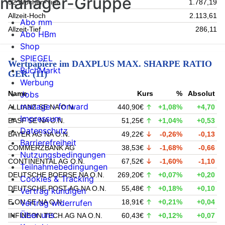
manager-Gruppe
52 Wochen-Tief
1.787,19
Allzeit-Hoch
2.113,61
Abo mm
Allzeit-Tief
286,11
Abo HBm
Shop
SPIEGEL
Wertpapiere im DAXPLUS MAX. SHARPE RATIO
BuchMarkt
GER. (11)
Werbung
Name
Kurs
%
Absolut
Jobs
manage › forward
ALLIANZ SE NA O.N.
440,90€
+1,08%
+4,70
Impressum
BASF SE NA O.N.
51,25€
+1,04%
+0,53
Datenschutz
BAYER AG NA O.N.
49,22€
-0,26%
-0,13
Barrierefreiheit
COMMERZBANK AG
38,53€
-1,68%
-0,66
Nutzungsbedingungen
CONTINENTAL AG O.N.
67,52€
-1,60%
-1,10
Teilnahmebedingungen
DEUTSCHE BOERSE NA O.N.
269,20€
+0,07%
+0,20
Cookies & Tracking
DEUTSCHE POST AG NA O.N.
55,48€
+0,18%
+0,10
Vertrag kündigen
E.ON SE NA O.N.
18,91€
+0,21%
+0,04
Vertrag widerrufen
Über uns
INFINEON TECH.AG NA O.N.
60,43€
+0,12%
+0,07