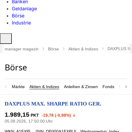
Banken
Geldanlage
Börse
Industrie
Suche
öffnen
DAXPLUS MA
manager magazin
Börse
Aktien & Indizes
Märkte
Aktien & Indizes
Anleihen & Zinsen
Fonds
Rohsto
DAXPLUS MAX. SHARPE RATIO GER.
1.989,15
PKT
-19,78 (-0,98%)
05.08.2026, 17:50:00 Uhr
WKN: A1EXPL
ISIN: DE000A1EXPL5
Wertpapiertyp: Index