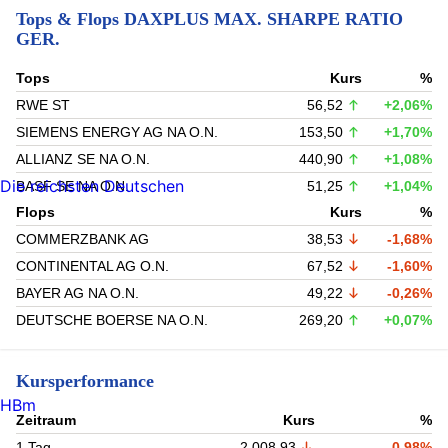
Tops & Flops DAXPLUS MAX. SHARPE RATIO
GER.
Tops
Kurs
%
RWE ST
56,52
+2,06%
SIEMENS ENERGY AG NA O.N.
153,50
+1,70%
ALLIANZ SE NA O.N.
440,90
+1,08%
Die reichsten Deutschen
BASF SE NA O.N.
51,25
+1,04%
Flops
Kurs
%
COMMERZBANK AG
38,53
-1,68%
CONTINENTAL AG O.N.
67,52
-1,60%
BAYER AG NA O.N.
49,22
-0,26%
DEUTSCHE BOERSE NA O.N.
269,20
+0,07%
Kursperformance
HBm
Zeitraum
Kurs
%
1 Tag
2.008,93
-0,98%