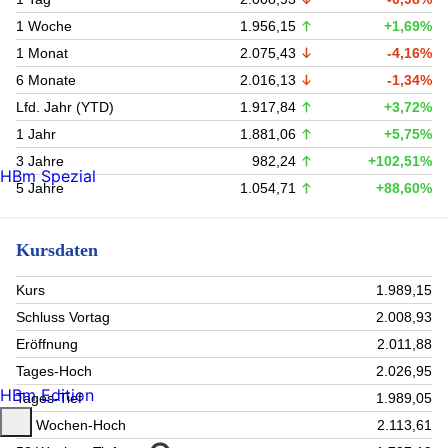
1 Woche
1.956,15
+1,69%
1 Monat
2.075,43
-4,16%
6 Monate
2.016,13
-1,34%
Lfd. Jahr (YTD)
1.917,84
+3,72%
1 Jahr
1.881,06
+5,75%
3 Jahre
982,24
+102,51%
HBm Spezial
5 Jahre
1.054,71
+88,60%
Kursdaten
Kurs
1.989,15
Schluss Vortag
2.008,93
Eröffnung
2.011,88
Tages-Hoch
2.026,95
HBm Edition
Tages-Tief
1.989,05
52 Wochen-Hoch
2.113,61