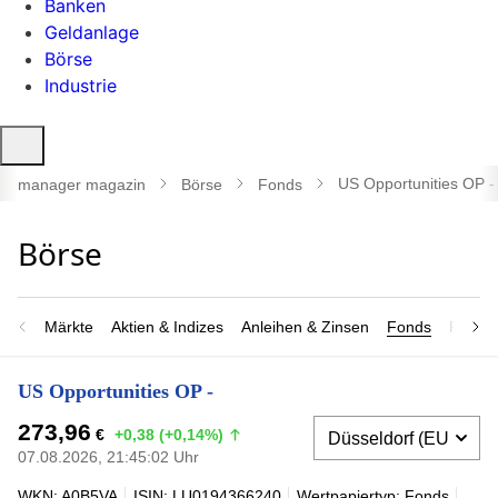
Banken
Geldanlage
Börse
Industrie
Suche
öffnen
US Opportunities OP -
manager magazin
Börse
Fonds
Märkte
Aktien & Indizes
Anleihen & Zinsen
Fonds
Rohsto
US Opportunities OP -
273,96
€
+0,38 (+0,14%)
07.08.2026, 21:45:02 Uhr
WKN: A0B5VA
ISIN: LU0194366240
Wertpapiertyp: Fonds