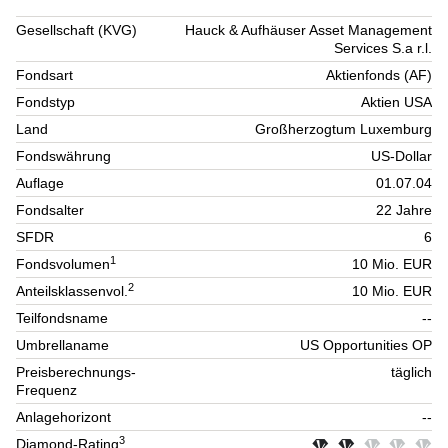
Gesellschaft (KVG)
Hauck & Aufhäuser Asset Management
Services S.a r.l.
Fondsart
Aktienfonds (AF)
Fondstyp
Aktien USA
Land
Großherzogtum Luxemburg
Fondswährung
US-Dollar
Auflage
01.07.04
Fondsalter
22 Jahre
SFDR
6
1
Fondsvolumen
10 Mio. EUR
2
Anteilsklassenvol.
10 Mio. EUR
Teilfondsname
--
Umbrellaname
US Opportunities OP
Preisberechnungs-
täglich
Frequenz
Anlagehorizont
--
3
Diamond-Rating