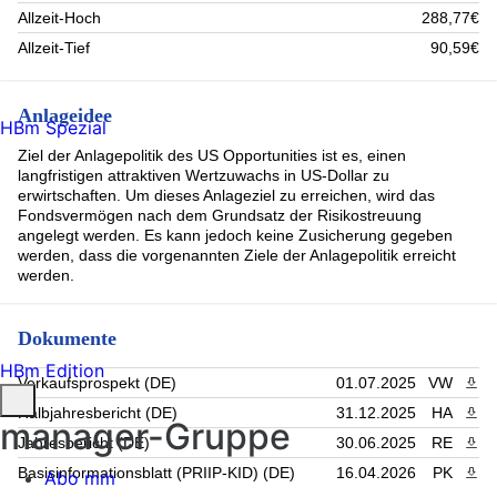
RAMBUS INC COMMON STOCK USD.001 (2.12%)
Allzeit-Hoch
288,77€
SILGAN HOLDINGS INC (1.97%)
Allzeit-Tief
90,59€
Masimo Corp (1.92%)
PLEXUS CORP COMMON STOCK USD.01 (1.85%)
Avient (1.42%)
Anlageidee
Axcelis Technologies Inc. Registered Shares DL -,001 (1.39%)
HBm Spezial
Maximus (1.13%)
Ziel der Anlagepolitik des US Opportunities ist es, einen
FEDERAL SIGNAL CORP COMMON STOCK USD1. (1.09%)
langfristigen attraktiven Wertzuwachs in US-Dollar zu
Rest (14.78%)
erwirtschaften. Um dieses Anlageziel zu erreichen, wird das
Fondsvermögen nach dem Grundsatz der Risikostreuung
angelegt werden. Es kann jedoch keine Zusicherung gegeben
werden, dass die vorgenannten Ziele der Anlagepolitik erreicht
werden.
Dokumente
HBm Edition
Verkaufsprospekt (DE)
01.07.2025
VW
PDF 
Halbjahresbericht (DE)
31.12.2025
HA
PDF 
manager-Gruppe
Jahresbericht (DE)
30.06.2025
RE
PDF 
Basisinformationsblatt (PRIIP-KID) (DE)
16.04.2026
PK
PDF 
Abo mm