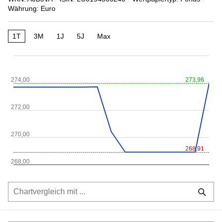
Währung: Euro
1T
3M
1J
5J
Max
274,00
273,96
272,00
270,00
268,91
268,00