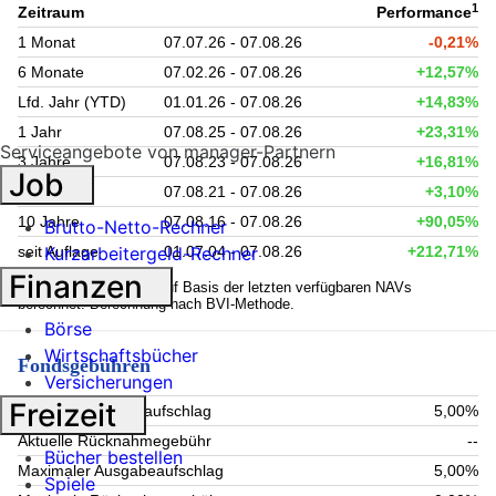
1
Zeitraum
Performance
1 Monat
07.07.26 - 07.08.26
-0,21%
6 Monate
07.02.26 - 07.08.26
+12,57%
Lfd. Jahr (YTD)
01.01.26 - 07.08.26
+14,83%
1 Jahr
07.08.25 - 07.08.26
+23,31%
Serviceangebote von manager-Partnern
3 Jahre
07.08.23 - 07.08.26
+16,81%
Job
5 Jahre
07.08.21 - 07.08.26
+3,10%
10 Jahre
07.08.16 - 07.08.26
+90,05%
Brutto-Netto-Rechner
seit Auflage
01.07.04 - 07.08.26
+212,71%
Kurzarbeitergeld-Rechner
Finanzen
1
Kennzahlen werden auf Basis der letzten verfügbaren NAVs
berechnet. Berechnung nach BVI-Methode.
Börse
Wirtschaftsbücher
Fondsgebühren
Versicherungen
Freizeit
Aktueller Ausgabeaufschlag
5,00%
Aktuelle Rücknahmegebühr
--
Bücher bestellen
Maximaler Ausgabeaufschlag
5,00%
Spiele