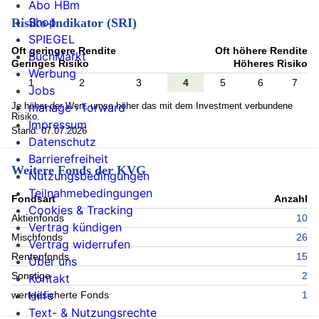
Abo HBm
Shop
Risiko-Indikator (SRI)
SPIEGEL
Oft geringere Rendite
Oft höhere Rendite
BuchMarkt
Geringes Risiko
Höheres Risiko
Werbung
1
2
3
4
5
6
7
Jobs
Je höher der Wert, umso höher das mit dem Investment verbundene
manage › forward
Risiko.
Impressum
Stand: 07.07.2026
Datenschutz
Barrierefreiheit
Weitere Fonds der KVG
Nutzungsbedingungen
Teilnahmebedingungen
Fondsart
Anzahl
Cookies & Tracking
Aktienfonds
10
Vertrag kündigen
Mischfonds
26
Vertrag widerrufen
Rentenfonds
15
Über uns
Sonstige
2
Kontakt
Hilfe
wertgesicherte Fonds
1
Text- & Nutzungsrechte