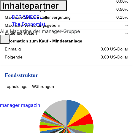
Maximale Rücknahmegebühr
0,00%
Inhaltepartner
Aktuelle Verwaltungsgebühr
0,50%
DER SPIEGEL
Maximale Verwahrstellenvergütung
0,15%
The Economist
Maximale Verwaltungsgebühr
--
Alle Magazine der manager-Gruppe
Laufende Kosten
--
Information zum Kauf - Mindestanlage
Einmalig
0,00 US-Dollar
Folgende
0,00 US-Dollar
Fondsstruktur
Topholdings
Währungen
manager magazin