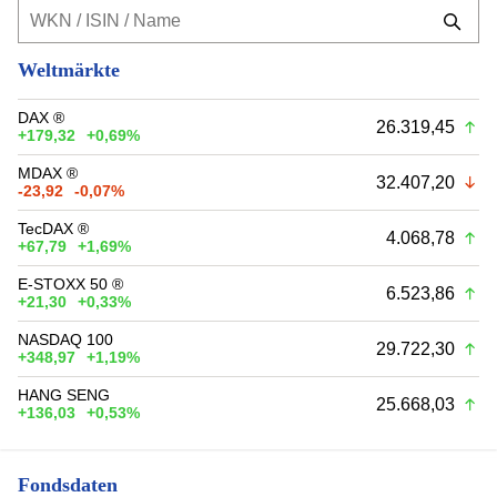
Weltmärkte
DAX ®
26.319,45
+179,32
+0,69%
MDAX ®
32.407,20
-23,92
-0,07%
TecDAX ®
4.068,78
+67,79
+1,69%
E-STOXX 50 ®
6.523,86
+21,30
+0,33%
NASDAQ 100
29.722,30
+348,97
+1,19%
HANG SENG
25.668,03
+136,03
+0,53%
Fondsdaten