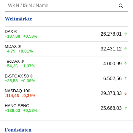
Weltmärkte
DAX ®
26.278,01
+137,88
+0,53%
MDAX ®
32.431,12
+4,79
+0,01%
TecDAX ®
4.000,99
+54,26
+1,37%
E-STOXX 50 ®
6.502,56
+25,58
+0,39%
NASDAQ 100
29.373,33
-114,46
-0,39%
HANG SENG
25.668,03
+136,03
+0,53%
Fondsdaten