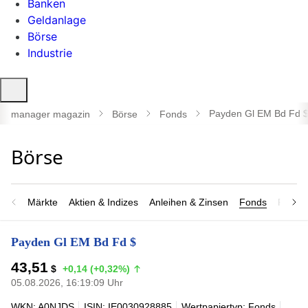
Banken
Geldanlage
Börse
Industrie
Suche
öffnen
Payden Gl EM Bd Fd 
manager magazin
Börse
Fonds
Märkte
Aktien & Indizes
Anleihen & Zinsen
Fonds
Rohsto
Payden Gl EM Bd Fd $
43,51
$
+0,14 (+0,32%)
05.08.2026, 16:19:09 Uhr
WKN: A0NJDS
ISIN: IE0030928885
Wertpapiertyp: Fonds