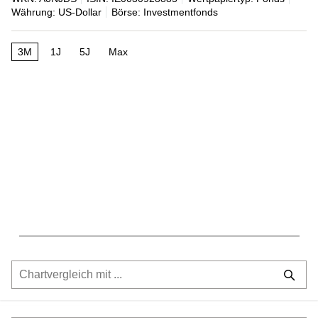
Währung: US-Dollar
Börse: Investmentfonds
3M
1J
5J
Max