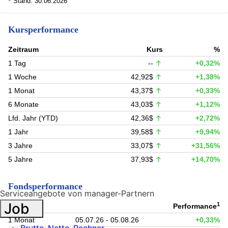
Stand: 30.06.2026
Kursperformance
Zeitraum
Kurs
%
1 Tag
--
+0,32%
1 Woche
42,92$
+1,38%
1 Monat
43,37$
+0,33%
6 Monate
43,03$
+1,12%
Lfd. Jahr (YTD)
42,36$
+2,72%
1 Jahr
39,58$
+9,94%
3 Jahre
33,07$
+31,56%
5 Jahre
37,93$
+14,70%
Fondsperformance
Serviceangebote von manager-Partnern
Job
1
Zeitraum
Performance
1 Monat
05.07.26 - 05.08.26
+0,33%