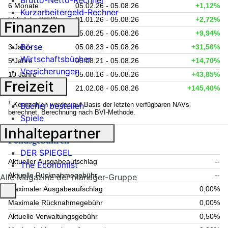
Brutto-Netto-Rechner
6 Monate
05.02.26 - 05.08.26
+1,12%
Kurzarbeitergeld-Rechner
Lfd. Jahr (YTD)
01.01.26 - 05.08.26
+2,72%
Finanzen
1 Jahr
05.08.25 - 05.08.26
+9,94%
Börse
3 Jahre
05.08.23 - 05.08.26
+31,56%
Wirtschaftsbücher
5 Jahre
05.08.21 - 05.08.26
+14,70%
Versicherungen
10 Jahre
05.08.16 - 05.08.26
+43,85%
Freizeit
seit Auflage
21.02.08 - 05.08.26
+145,40%
1
Kennzahlen werden auf Basis der letzten verfügbaren NAVs
Bücher bestellen
berechnet. Berechnung nach BVI-Methode.
Spiele
Inhaltepartner
Fondsgebühren
DER SPIEGEL
Aktueller Ausgabeaufschlag
--
The Economist
Aktuelle Rücknahmegebühr
--
Alle Magazine der manager-Gruppe
Maximaler Ausgabeaufschlag
0,00%
Maximale Rücknahmegebühr
0,00%
Aktuelle Verwaltungsgebühr
0,50%