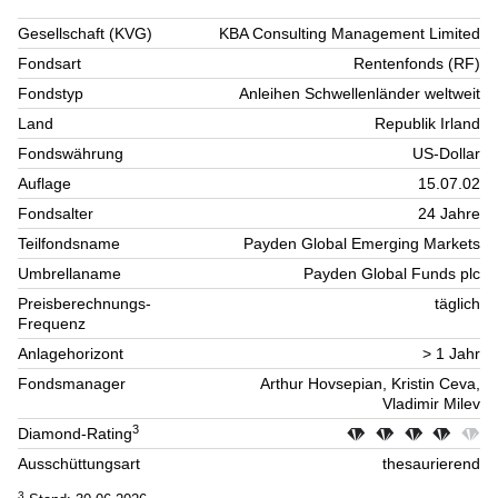
Gesellschaft (KVG)
KBA Consulting Management Limited
Fondsart
Rentenfonds (RF)
Fondstyp
Anleihen Schwellenländer weltweit
Land
Republik Irland
Fondswährung
US-Dollar
Auflage
15.07.02
Fondsalter
24 Jahre
Teilfondsname
Payden Global Emerging Markets
Umbrellaname
Payden Global Funds plc
Preisberechnungs-
täglich
Frequenz
Anlagehorizont
> 1 Jahr
Fondsmanager
Arthur Hovsepian, Kristin Ceva,
Vladimir Milev
3
Diamond-Rating
Ausschüttungsart
thesaurierend
3