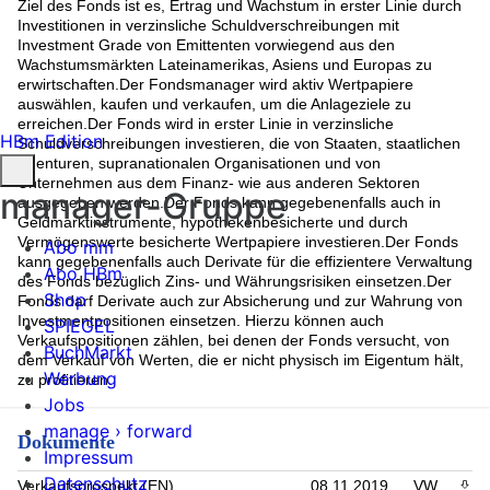
Ziel des Fonds ist es, Ertrag und Wachstum in erster Linie durch
Investitionen in verzinsliche Schuldverschreibungen mit
Investment Grade von Emittenten vorwiegend aus den
Wachstumsmärkten Lateinamerikas, Asiens und Europas zu
erwirtschaften.Der Fondsmanager wird aktiv Wertpapiere
auswählen, kaufen und verkaufen, um die Anlageziele zu
erreichen.Der Fonds wird in erster Linie in verzinsliche
HBm Edition
Schuldverschreibungen investieren, die von Staaten, staatlichen
Agenturen, supranationalen Organisationen und von
Unternehmen aus dem Finanz- wie aus anderen Sektoren
manager-Gruppe
ausgegeben werden.Der Fonds kann gegebenenfalls auch in
Geldmarktinstrumente, hypothekenbesicherte und durch
Vermögenswerte besicherte Wertpapiere investieren.Der Fonds
Abo mm
kann gegebenenfalls auch Derivate für die effizientere Verwaltung
Abo HBm
des Fonds bezüglich Zins- und Währungsrisiken einsetzen.Der
Shop
Fonds darf Derivate auch zur Absicherung und zur Wahrung von
Investmentpositionen einsetzen. Hierzu können auch
SPIEGEL
Verkaufspositionen zählen, bei denen der Fonds versucht, von
BuchMarkt
dem Verkauf von Werten, die er nicht physisch im Eigentum hält,
Werbung
zu profitieren.
Jobs
manage › forward
Dokumente
Impressum
Datenschutz
Verkaufsprospekt (EN)
08.11.2019
VW
PDF 