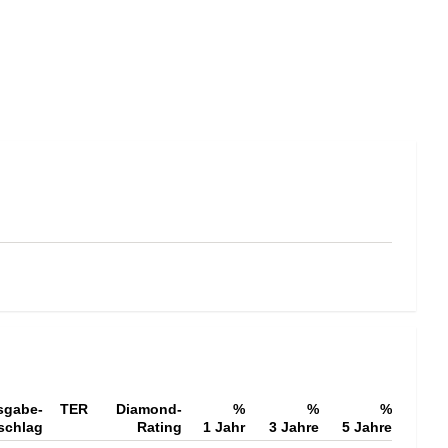
sgabe-
TER
Diamond-
%
%
%
schlag
Rating
1 Jahr
3 Jahre
5 Jahre