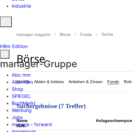
Industrie
Suche
öffnen
Suche
manager magazin
Börse
Fonds
HBm Edition
manager-Gruppe
Abo mm
Abo HBm
Märkte
Aktien & Indizes
Anleihen & Zinsen
Fonds
Rohs
Shop
SPIEGEL
BuchMarkt
Suchergebnisse (7 Treffer)
Werbung
Jobs
Name
Anlageschwerpun
manage › forward
ISIN
Impressum