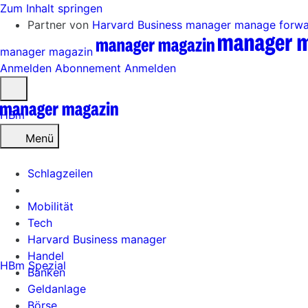
Zum Inhalt springen
Partner von
Harvard Business manager
manage forw
manager magazin
Anmelden
Abonnement
Anmelden
Menü
öffnen
HBm
Menü
Schlagzeilen
Mobilität
Tech
Harvard Business manager
Handel
HBm Spezial
Banken
Geldanlage
Börse