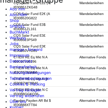
CQS Salar Fund E2£ (A
Wandelanleihen
IE00B51ZKG48
Abo mm
CQS Salar Fund E2€ (A
Wandelanleihen
Abo HBm
IE00B520G822
Shop
CQS Salar Fund E3$
Wandelanleihen
SPIEGEL
IE00B51ZL161
BuchMarkt
CQS Salar Fund E3£
Wandelanleihen
Werbung
IE00B523PS49
Jobs
CQS Salar Fund E3€
Wandelanleihen
manage › forward
IE00B50VYD81
Impressum
CTIEIII RE Eq Mkt N A
Alternative Fonds
Datenschutz
IE00B7V30396
Barrierefreiheit
CTIEIII RE Eq Mkt N A
Alternative Fonds
Nutzungsbedingungen
IE00B87NSN68
Teilnahmebedingungen
CTIEIII RE Eq Mkt N B
Alternative Fonds
IE00B7WC3B40
Cookies & Tracking
Vertrag kündigen
CTIEIII RE Eq Mkt N C
Alternative Fonds
IE00B8GGKQ36
Vertrag widerrufen
Payden Payden AR Bd $
Alternative Fonds
Über uns
IE00B88XTT84
Kontakt