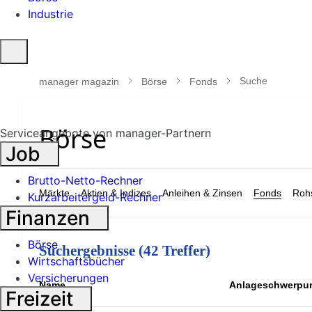
Industrie
Suche
öffnen
Suche
manager magazin
Börse
Fonds
Serviceangebote von manager-Partnern
Job
Brutto-Netto-Rechner
Märkte
Aktien & Indizes
Anleihen & Zinsen
Fonds
Rohs
Kurzarbeitergeld-Rechner
Finanzen
Börse
Suchergebnisse (42 Treffer)
Wirtschaftsbücher
Versicherungen
Name
Anlageschwerpu
Freizeit
ISIN