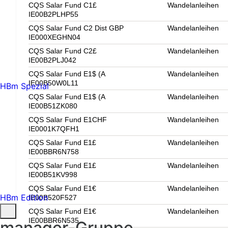
CQS Salar Fund C1£
Wandelanleihen
IE00B2PLHP55
CQS Salar Fund C2 Dist GBP
Wandelanleihen
IE000XEGHN04
CQS Salar Fund C2£
Wandelanleihen
IE00B2PLJ042
CQS Salar Fund E1$ (A
Wandelanleihen
IE00B50W0L11
HBm Spezial
CQS Salar Fund E1$ (A
Wandelanleihen
IE00B51ZK080
CQS Salar Fund E1CHF
Wandelanleihen
IE0001K7QFH1
CQS Salar Fund E1£
Wandelanleihen
IE00BBR6N758
CQS Salar Fund E1£
Wandelanleihen
IE00B51KV998
CQS Salar Fund E1€
Wandelanleihen
HBm Edition
IE00B520F527
CQS Salar Fund E1€
Wandelanleihen
IE00BBR6N535
manager-Gruppe