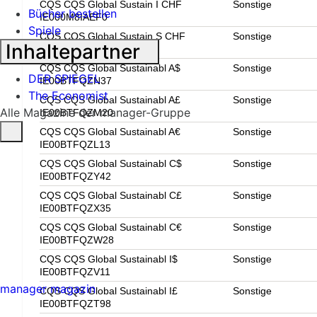
CQS CQS Global Sustain I CHF
Sonstige
Bücher bestellen
IE000M8IAEF0
Spiele
CQS CQS Global Sustain S CHF
Sonstige
Inhaltepartner
IE00BFXXNY58
CQS CQS Global Sustainabl A$
Sonstige
DER SPIEGEL
IE00BTFQZN37
The Economist
CQS CQS Global Sustainabl A£
Sonstige
Alle Magazine der manager-Gruppe
IE00BTFQZM20
CQS CQS Global Sustainabl A€
Sonstige
IE00BTFQZL13
CQS CQS Global Sustainabl C$
Sonstige
IE00BTFQZY42
CQS CQS Global Sustainabl C£
Sonstige
IE00BTFQZX35
CQS CQS Global Sustainabl C€
Sonstige
IE00BTFQZW28
CQS CQS Global Sustainabl I$
Sonstige
IE00BTFQZV11
manager magazin
CQS CQS Global Sustainabl I£
Sonstige
IE00BTFQZT98