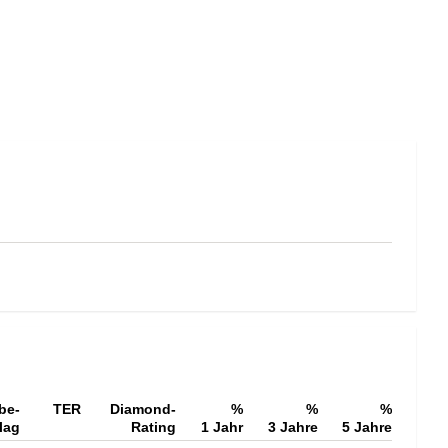
be-
TER
Diamond-
%
%
%
lag
Rating
1 Jahr
3 Jahre
5 Jahre