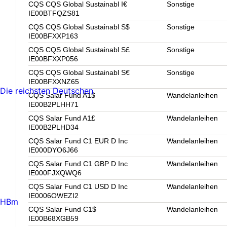
CQS CQS Global Sustainabl I€
Sonstige
IE00BTFQZS81
CQS CQS Global Sustainabl S$
Sonstige
IE00BFXXP163
CQS CQS Global Sustainabl S£
Sonstige
IE00BFXXP056
CQS CQS Global Sustainabl S€
Sonstige
IE00BFXXNZ65
Die reichsten Deutschen
CQS Salar Fund A1$
Wandelanleihen
IE00B2PLHH71
CQS Salar Fund A1£
Wandelanleihen
IE00B2PLHD34
CQS Salar Fund C1 EUR D Inc
Wandelanleihen
IE000DYO6J66
CQS Salar Fund C1 GBP D Inc
Wandelanleihen
IE000FJXQWQ6
CQS Salar Fund C1 USD D Inc
Wandelanleihen
IE0006OWEZI2
HBm
CQS Salar Fund C1$
Wandelanleihen
IE00B68XGB59