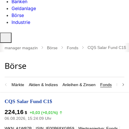
Banken
Geldanlage
Börse
Industrie
Suche
öffnen
CQS Salar Fund C1$
manager magazin
Börse
Fonds
Märkte
Aktien & Indizes
Anleihen & Zinsen
Fonds
Rohsto
CQS Salar Fund C1$
224,16
$
+0,03 (+0,01%)
06.08.2026, 15:24:09 Uhr
WKN: A1W87B
ISIN: IE00B68XGB59
Wertpapiertyp: Fonds