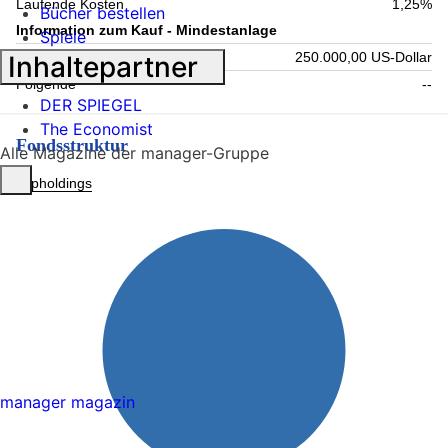
Laufende Kosten
1,25%
Bücher bestellen
Information zum Kauf - Mindestanlage
Spiele
Einmalig
250.000,00 US-Dollar
Inhaltepartner
Folgende
--
DER SPIEGEL
The Economist
Fondsstruktur
Alle Magazine der manager-Gruppe
Topholdings
manager magazin