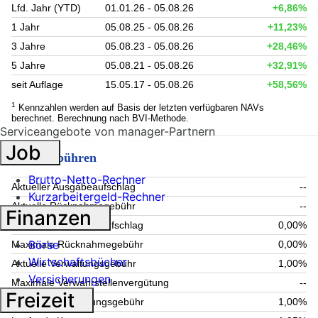
Lfd. Jahr (YTD)
01.01.26 - 05.08.26
+6,86%
1 Jahr
05.08.25 - 05.08.26
+11,23%
3 Jahre
05.08.23 - 05.08.26
+28,46%
5 Jahre
05.08.21 - 05.08.26
+32,91%
seit Auflage
15.05.17 - 05.08.26
+58,56%
1
Kennzahlen werden auf Basis der letzten verfügbaren NAVs
berechnet. Berechnung nach BVI-Methode.
Serviceangebote von manager-Partnern
Job
Fondsgebühren
Brutto-Netto-Rechner
Aktueller Ausgabeaufschlag
--
Kurzarbeitergeld-Rechner
Aktuelle Rücknahmegebühr
--
Finanzen
Maximaler Ausgabeaufschlag
0,00%
Börse
Maximale Rücknahmegebühr
0,00%
Wirtschaftsbücher
Aktuelle Verwaltungsgebühr
1,00%
Versicherungen
Maximale Verwahrstellenvergütung
--
Freizeit
Maximale Verwaltungsgebühr
1,00%