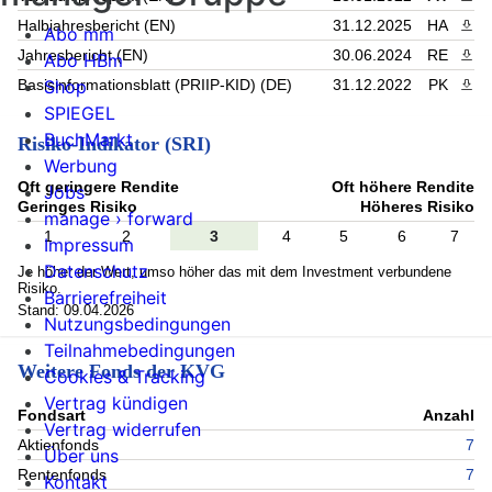
Halbjahresbericht (EN)
31.12.2025
HA
PDF 
Abo mm
Jahresbericht (EN)
30.06.2024
RE
PDF 
Abo HBm
Shop
Basisinformationsblatt (PRIIP-KID) (DE)
31.12.2022
PK
PDF 
SPIEGEL
BuchMarkt
Risiko-Indikator (SRI)
Werbung
Oft geringere Rendite
Oft höhere Rendite
Jobs
Geringes Risiko
Höheres Risiko
manage › forward
1
2
3
4
5
6
7
Impressum
Datenschutz
Je höher der Wert, umso höher das mit dem Investment verbundene
Risiko.
Barrierefreiheit
Stand: 09.04.2026
Nutzungsbedingungen
Teilnahmebedingungen
Weitere Fonds der KVG
Cookies & Tracking
Vertrag kündigen
Fondsart
Anzahl
Vertrag widerrufen
Aktienfonds
7
Über uns
Rentenfonds
7
Kontakt