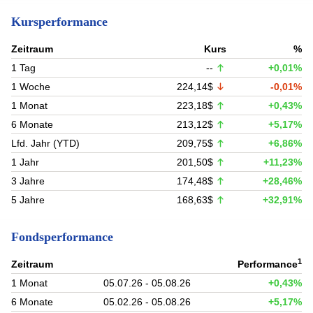
Kursperformance
Zeitraum
Kurs
%
1 Tag
--
+0,01%
1 Woche
224,14$
-0,01%
1 Monat
223,18$
+0,43%
6 Monate
213,12$
+5,17%
Lfd. Jahr (YTD)
209,75$
+6,86%
1 Jahr
201,50$
+11,23%
3 Jahre
174,48$
+28,46%
5 Jahre
168,63$
+32,91%
Fondsperformance
1
Zeitraum
Performance
1 Monat
05.07.26 - 05.08.26
+0,43%
6 Monate
05.02.26 - 05.08.26
+5,17%