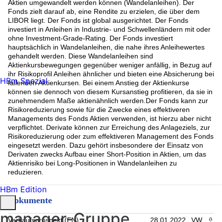
Aktien umgewandelt werden können (Wandelanleihen). Der
Fonds zielt darauf ab, eine Rendite zu erzielen, die über dem
LIBOR liegt. Der Fonds ist global ausgerichtet. Der Fonds
investiert in Anleihen in Industrie- und Schwellenländern mit oder
ohne Investment-Grade-Rating. Der Fonds investiert
hauptsächlich in Wandelanleihen, die nahe ihres Anleihewertes
gehandelt werden. Diese Wandelanleihen sind
Aktienkursbewegungen gegenüber weniger anfällig, in Bezug auf
ihr Risikoprofil Anleihen ähnlicher und bieten eine Absicherung bei
HBm Spezial
fallenden Aktienkursen. Bei einem Anstieg der Aktienkurse
können sie dennoch von diesem Kursanstieg profitieren, da sie in
zunehmendem Maße aktienähnlich werden.Der Fonds kann zur
Risikoreduzierung sowie für die Zwecke eines effektiveren
Managements des Fonds Aktien verwenden, ist hierzu aber nicht
verpflichtet. Derivate können zur Erreichung des Anlageziels, zur
Risikoreduzierung oder zum effektiveren Management des Fonds
eingesetzt werden. Dazu gehört insbesondere der Einsatz von
Derivaten zwecks Aufbau einer Short-Position in Aktien, um das
Aktienrisiko bei Long-Positionen in Wandelanleihen zu
reduzieren.
HBm Edition
Dokumente
manager-Gruppe
Verkaufsprospekt (EN)
28.01.2022
VW
PDF 