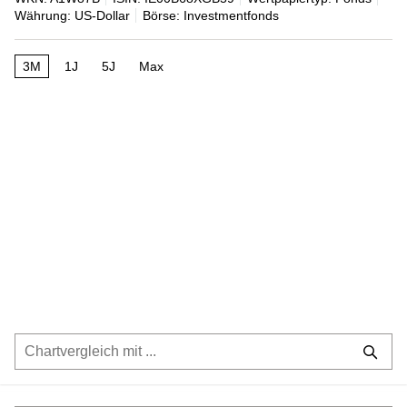
Währung: US-Dollar
Börse: Investmentfonds
3M
1J
5J
Max