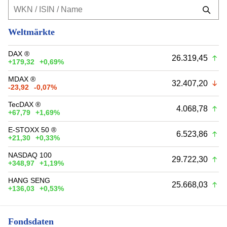
Weltmärkte
DAX ®
26.319,45
+179,32
+0,69%
MDAX ®
32.407,20
-23,92
-0,07%
TecDAX ®
4.068,78
+67,79
+1,69%
E-STOXX 50 ®
6.523,86
+21,30
+0,33%
NASDAQ 100
29.722,30
+348,97
+1,19%
HANG SENG
25.668,03
+136,03
+0,53%
Fondsdaten