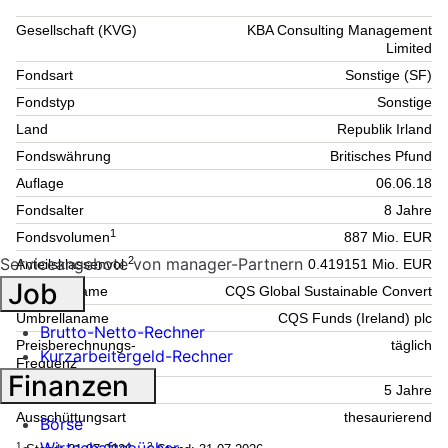
Gesellschaft (KVG)
KBA Consulting Management
Limited
Fondsart
Sonstige (SF)
Fondstyp
Sonstige
Land
Republik Irland
Fondswährung
Britisches Pfund
Auflage
06.06.18
Fondsalter
8 Jahre
1
Fondsvolumen
887 Mio. EUR
Serviceangebote von manager-Partnern
2
Anteilsklassenvol.
0.419151 Mio. EUR
Job
Teilfondsname
CQS Global Sustainable Convert
Umbrellaname
CQS Funds (Ireland) plc
Brutto-Netto-Rechner
Preisberechnungs-
täglich
Kurzarbeitergeld-Rechner
Frequenz
Finanzen
Anlagehorizont
5 Jahre
Ausschüttungsart
thesaurierend
Börse
1
2