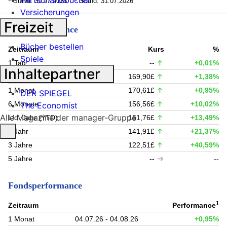
Wirtschaftsbücher
Stand: 31.07.2026
Stand: 31.07.2026
Versicherungen
Freizeit
Kursperformance
Bücher bestellen
Zeitraum
Kurs
%
Spiele
1 Tag
--
+0,01%
Inhaltepartner
1 Woche
169,90£
+1,38%
1 Monat
170,61£
+0,95%
DER SPIEGEL
6 Monate
156,56£
+10,02%
The Economist
Alle Magazine der manager-Gruppe
Lfd. Jahr (YTD)
151,76£
+13,49%
1 Jahr
141,91£
+21,37%
3 Jahre
122,51£
+40,59%
5 Jahre
--
--
Fondsperformance
1
Zeitraum
Performance
1 Monat
04.07.26 - 04.08.26
+0,95%