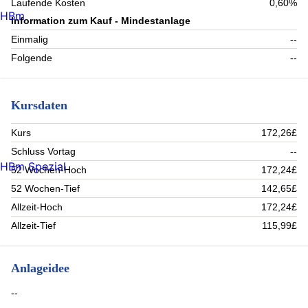
Laufende Kosten
0,60%
HBm
Information zum Kauf - Mindestanlage
Einmalig
--
Folgende
--
Kursdaten
Kurs
172,26£
Schluss Vortag
--
HBm Spezial
52 Wochen-Hoch
172,24£
52 Wochen-Tief
142,65£
Allzeit-Hoch
172,24£
Allzeit-Tief
115,99£
Anlageidee
--