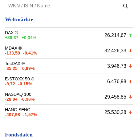
Weltmärkte
DAX ®
26.214,67
+88,37
+0,34%
MDAX ®
32.426,33
-133,58
-0,41%
TecDAX ®
3.946,73
-35,25
-0,89%
E-STOXX 50 ®
6.476,98
-9,72
-0,15%
NASDAQ 100
29.458,85
-28,94
-0,98%
HANG SENG
25.530,28
-407,98
-1,57%
Fondsdaten