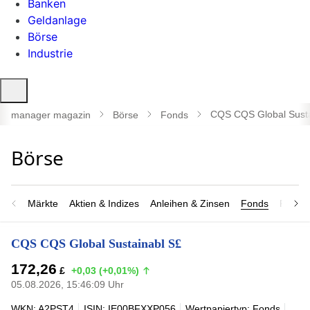
Banken
Geldanlage
Börse
Industrie
Suche
öffnen
CQS CQS Global Susta
manager magazin
Börse
Fonds
Märkte
Aktien & Indizes
Anleihen & Zinsen
Fonds
Rohsto
CQS CQS Global Sustainabl S£
172,26
£
+0,03 (+0,01%)
05.08.2026, 15:46:09 Uhr
WKN: A2PST4
ISIN: IE00BFXXP056
Wertpapiertyp: Fonds