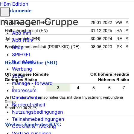
HBm Edition
Dokumente
manager-Gruppe
Verkaufsprospekt (EN)
28.01.2022
VW
PDF 
Halbjahresbericht (EN)
31.12.2025
HA
PDF 
Abo mm
Jahresbericht (EN)
30.06.2024
RE
PDF 
Abo HBm
Basisinformationsblatt (PRIIP-KID) (DE)
08.06.2023
PK
PDF 
Shop
SPIEGEL
BuchMarkt
Risiko-Indikator (SRI)
Werbung
Oft geringere Rendite
Oft höhere Rendite
Jobs
Geringes Risiko
Höheres Risiko
manage › forward
1
2
3
4
5
6
7
Impressum
Datenschutz
Je höher der Wert, umso höher das mit dem Investment verbundene
Risiko.
Barrierefreiheit
Stand: 09.04.2026
Nutzungsbedingungen
Teilnahmebedingungen
Weitere Fonds der KVG
Cookies & Tracking
Vertrag kündigen