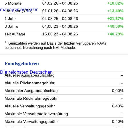
6 Monate
04.02.26 - 04.08.26
+10,02%
manager magazin
Lfd. Jahr (YTD)
01.01.26 - 04.08.26
+13,49%
1 Jahr
04.08.25 - 04.08.26
+21,37%
3 Jahre
04.08.23 - 04.08.26
+40,59%
seit Auflage
15.06.23 - 04.08.26
+40,79%
1
Kennzahlen werden auf Basis der letzten verfügbaren NAVs
berechnet. Berechnung nach BVI-Methode.
Fondsgebühren
Die reichsten Deutschen
Aktueller Ausgabeaufschlag
--
Aktuelle Rücknahmegebühr
--
Maximaler Ausgabeaufschlag
0,00%
Maximale Rücknahmegebühr
--
Aktuelle Verwaltungsgebühr
0,40%
Maximale Verwahrstellenvergütung
--
Maximale Verwaltungsgebühr
0,40%