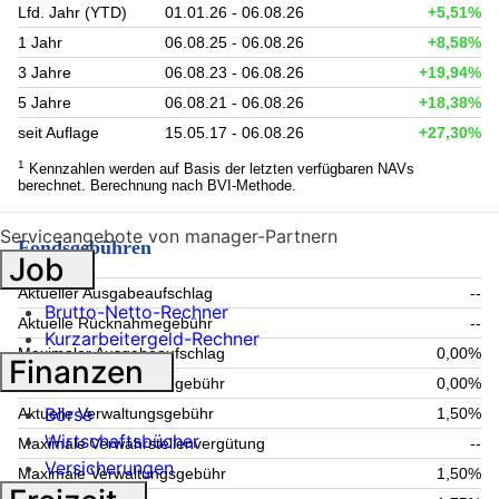
Lfd. Jahr (YTD)
01.01.26 - 06.08.26
+5,51%
1 Jahr
06.08.25 - 06.08.26
+8,58%
3 Jahre
06.08.23 - 06.08.26
+19,94%
5 Jahre
06.08.21 - 06.08.26
+18,38%
seit Auflage
15.05.17 - 06.08.26
+27,30%
1
Kennzahlen werden auf Basis der letzten verfügbaren NAVs
berechnet. Berechnung nach BVI-Methode.
Serviceangebote von manager-Partnern
Fondsgebühren
Job
Aktueller Ausgabeaufschlag
--
Brutto-Netto-Rechner
Aktuelle Rücknahmegebühr
--
Kurzarbeitergeld-Rechner
Maximaler Ausgabeaufschlag
0,00%
Finanzen
Maximale Rücknahmegebühr
0,00%
Börse
Aktuelle Verwaltungsgebühr
1,50%
Wirtschaftsbücher
Maximale Verwahrstellenvergütung
--
Versicherungen
Maximale Verwaltungsgebühr
1,50%