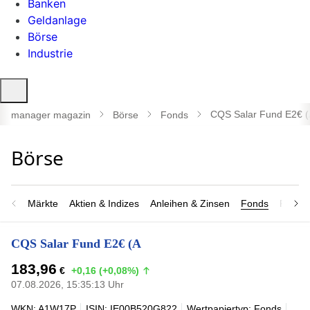
Banken
Geldanlage
Börse
Industrie
Suche
öffnen
CQS Salar Fund E2€ (
manager magazin
Börse
Fonds
Märkte
Aktien & Indizes
Anleihen & Zinsen
Fonds
Rohsto
CQS Salar Fund E2€ (A
183,96
€
+0,16 (+0,08%)
07.08.2026, 15:35:13 Uhr
WKN: A1W17P
ISIN: IE00B520G822
Wertpapiertyp: Fonds