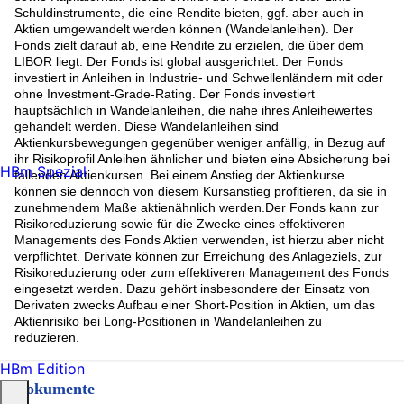
Schuldinstrumente, die eine Rendite bieten, ggf. aber auch in
Aktien umgewandelt werden können (Wandelanleihen). Der
Fonds zielt darauf ab, eine Rendite zu erzielen, die über dem
LIBOR liegt. Der Fonds ist global ausgerichtet. Der Fonds
investiert in Anleihen in Industrie- und Schwellenländern mit oder
ohne Investment-Grade-Rating. Der Fonds investiert
hauptsächlich in Wandelanleihen, die nahe ihres Anleihewertes
gehandelt werden. Diese Wandelanleihen sind
Aktienkursbewegungen gegenüber weniger anfällig, in Bezug auf
ihr Risikoprofil Anleihen ähnlicher und bieten eine Absicherung bei
HBm Spezial
fallenden Aktienkursen. Bei einem Anstieg der Aktienkurse
können sie dennoch von diesem Kursanstieg profitieren, da sie in
zunehmendem Maße aktienähnlich werden.Der Fonds kann zur
Risikoreduzierung sowie für die Zwecke eines effektiveren
Managements des Fonds Aktien verwenden, ist hierzu aber nicht
verpflichtet. Derivate können zur Erreichung des Anlageziels, zur
Risikoreduzierung oder zum effektiveren Management des Fonds
eingesetzt werden. Dazu gehört insbesondere der Einsatz von
Derivaten zwecks Aufbau einer Short-Position in Aktien, um das
Aktienrisiko bei Long-Positionen in Wandelanleihen zu
reduzieren.
HBm Edition
Dokumente