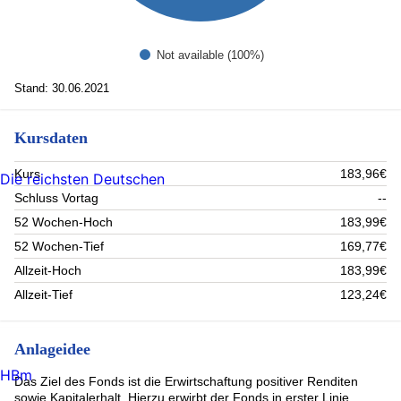
Not available (100%)
Stand: 30.06.2021
Kursdaten
Kurs
183,96€
Die reichsten Deutschen
Schluss Vortag
--
52 Wochen-Hoch
183,99€
52 Wochen-Tief
169,77€
Allzeit-Hoch
183,99€
Allzeit-Tief
123,24€
Anlageidee
HBm
Das Ziel des Fonds ist die Erwirtschaftung positiver Renditen
sowie Kapitalerhalt. Hierzu erwirbt der Fonds in erster Linie