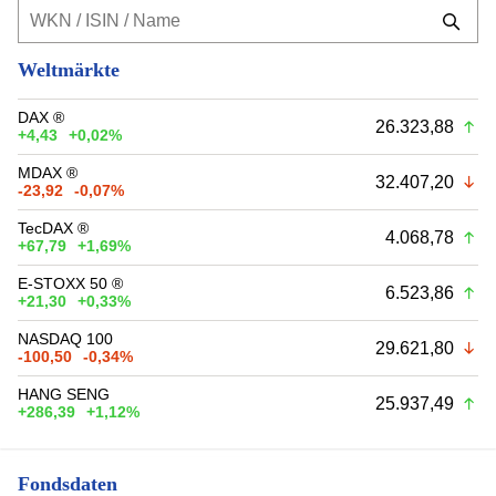
Weltmärkte
DAX ®
26.323,88
+4,43
+0,02%
MDAX ®
32.407,20
-23,92
-0,07%
TecDAX ®
4.068,78
+67,79
+1,69%
E-STOXX 50 ®
6.523,86
+21,30
+0,33%
NASDAQ 100
29.621,80
-100,50
-0,34%
HANG SENG
25.937,49
+286,39
+1,12%
Fondsdaten