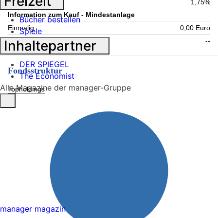
Freizeit
Laufende Kosten
1,75%
Information zum Kauf - Mindestanlage
Bücher bestellen
Einmalig
0,00 Euro
Spiele
Folgende
--
Inhaltepartner
DER SPIEGEL
Fondsstruktur
The Economist
Alle Magazine der manager-Gruppe
Topholdings
manager magazin