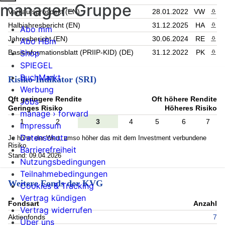
manager-Gruppe
Verkaufsprospekt (EN)
28.01.2022
VW
PDF 
Halbjahresbericht (EN)
31.12.2025
HA
PDF 
Abo mm
Jahresbericht (EN)
30.06.2024
RE
PDF 
Abo HBm
Shop
Basisinformationsblatt (PRIIP-KID) (DE)
31.12.2022
PK
PDF 
SPIEGEL
BuchMarkt
Risiko-Indikator (SRI)
Werbung
Oft geringere Rendite
Oft höhere Rendite
Jobs
Geringes Risiko
Höheres Risiko
manage › forward
1
2
3
4
5
6
7
Impressum
Datenschutz
Je höher der Wert, umso höher das mit dem Investment verbundene
Risiko.
Barrierefreiheit
Stand: 09.04.2026
Nutzungsbedingungen
Teilnahmebedingungen
Weitere Fonds der KVG
Cookies & Tracking
Vertrag kündigen
Fondsart
Anzahl
Vertrag widerrufen
Aktienfonds
7
Über uns