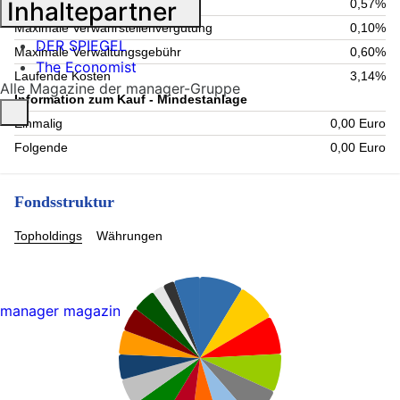
Inhaltepartner
Aktuelle Verwaltungsgebühr
0,57%
Maximale Verwahrstellenvergütung
0,10%
DER SPIEGEL
Maximale Verwaltungsgebühr
0,60%
The Economist
Laufende Kosten
3,14%
Alle Magazine der manager-Gruppe
Information zum Kauf - Mindestanlage
Einmalig
0,00 Euro
Folgende
0,00 Euro
Fondsstruktur
Topholdings
Währungen
manager magazin