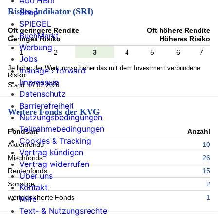
Abo HBm
Risiko-Indikator (SRI)
Shop
SPIEGEL
Oft geringere Rendite
Oft höhere Rendite
BuchMarkt
Geringes Risiko
Höheres Risiko
Werbung
1
2
3
4
5
6
7
Jobs
Je höher der Wert, umso höher das mit dem Investment verbundene
manage › forward
Risiko.
Impressum
Stand: 07.07.2026
Datenschutz
Barrierefreiheit
Weitere Fonds der KVG
Nutzungsbedingungen
Teilnahmebedingungen
Fondsart
Anzahl
Cookies & Tracking
Aktienfonds
10
Vertrag kündigen
Mischfonds
26
Vertrag widerrufen
Rentenfonds
15
Über uns
Sonstige
2
Kontakt
wertgesicherte Fonds
1
Hilfe
Text- & Nutzungsrechte