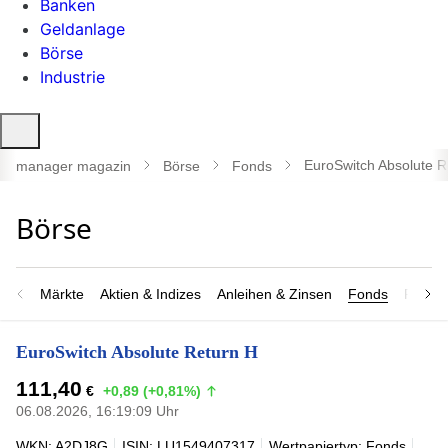
Banken
Geldanlage
Börse
Industrie
Suche
öffnen
EuroSwitch Absolute R
manager magazin
Börse
Fonds
Märkte
Aktien & Indizes
Anleihen & Zinsen
Fonds
Rohsto
EuroSwitch Absolute Return H
111,40
€
+0,89 (+0,81%)
06.08.2026, 16:19:09 Uhr
WKN: A2DJ8G
ISIN: LU1549407317
Wertpapiertyp: Fonds