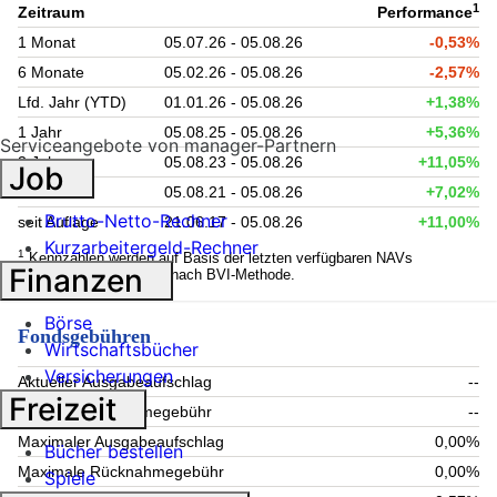
1
Zeitraum
Performance
1 Monat
05.07.26 - 05.08.26
-0,53%
6 Monate
05.02.26 - 05.08.26
-2,57%
Lfd. Jahr (YTD)
01.01.26 - 05.08.26
+1,38%
1 Jahr
05.08.25 - 05.08.26
+5,36%
Serviceangebote von manager-Partnern
3 Jahre
05.08.23 - 05.08.26
+11,05%
Job
5 Jahre
05.08.21 - 05.08.26
+7,02%
Brutto-Netto-Rechner
seit Auflage
21.06.17 - 05.08.26
+11,00%
Kurzarbeitergeld-Rechner
1
Kennzahlen werden auf Basis der letzten verfügbaren NAVs
Finanzen
berechnet. Berechnung nach BVI-Methode.
Börse
Fondsgebühren
Wirtschaftsbücher
Versicherungen
Aktueller Ausgabeaufschlag
--
Freizeit
Aktuelle Rücknahmegebühr
--
Maximaler Ausgabeaufschlag
0,00%
Bücher bestellen
Maximale Rücknahmegebühr
0,00%
Spiele