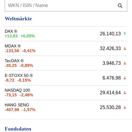
Weltmärkte
DAX ®
26.140,13
+13,83
+0,05%
MDAX ®
32.426,33
-133,58
-0,41%
TecDAX ®
3.946,73
-35,25
-0,89%
E-STOXX 50 ®
6.476,98
-9,72
-0,15%
NASDAQ 100
29.414,64
-73,15
-2,48%
HANG SENG
25.530,28
-407,98
-1,57%
Fondsdaten