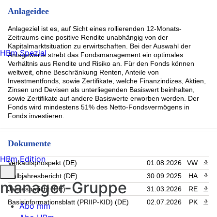
(4.71%)
Symrise AG Anleihe v.2020(2027/2027) (2.34%)
Anlageidee
SPDR Commodity ETF Reg.Shs Uh. USD Acc. oN (2.32%)
Rest (5.22%)
Anlageziel ist es, auf Sicht eines rollierenden 12-Monats-
Zeitraums eine positive Rendite unabhängig von der
Kapitalmarktsituation zu erwirtschaften. Bei der Auswahl der
HBm Spezial
Anlagewerte strebt das Fondsmanagement ein optimales
Verhältnis aus Rendite und Risiko an. Für den Fonds können
weltweit, ohne Beschränkung Renten, Anteile von
Investmentfonds, sowie Zertifikate, welche Finanzindizes, Aktien,
Zinsen und Devisen als unterliegenden Basiswert beinhalten,
sowie Zertifikate auf andere Basiswerte erworben werden. Der
Fonds wird mindestens 51% des Netto-Fondsvermögens in
Fonds investieren.
Dokumente
HBm Edition
Verkaufsprospekt (DE)
01.08.2026
VW
PDF 
Halbjahresbericht (DE)
30.09.2025
HA
PDF 
manager-Gruppe
Jahresbericht (DE)
31.03.2026
RE
PDF 
Basisinformationsblatt (PRIIP-KID) (DE)
02.07.2026
PK
PDF 
Abo mm