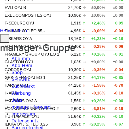
EVLI OYJ B
24,70€
±0,00%
±0,00
EXEL COMPOSITES OYJ
10,90€
±0,00%
±0,00
F-SECURE OYJ
1,91€
+2,48%
+0,05
HBm Edition
FINNAIR OYJ EO 85,-
4,96€
-0,69%
-0,04
FISKARS OY A
13,16€
+1,23%
+0,16
manager-Gruppe
FORTUM OYJ EO 3,40
19,40€
-0,28%
-0,06
FRAMERY GROUP OYJ EO 1
6,22€
+0,16%
+0,01
Abo mm
GLASTON OYJ
1,03€
±0,00%
±0,00
Abo HBm
GOFORE OYJ
10,30€
-0,39%
-0,04
Shop
GRK INFRA OYJ EO 1
21,25€
+4,17%
+0,85
SPIEGEL
HARVIA OYJ
44,25€
-1,58%
-0,70
BuchMarkt
Werbung
HIAB B
61,45€
-0,16%
-0,10
Jobs
HKFOODS OYJ A
1,56€
+0,26%
+0,00
manage › forward
HONKARAKENNE OY B EO 2
2,60€
-6,81%
-0,19
Impressum
HUHTAMAEKI OYJ
31,64€
+0,32%
+0,10
Datenschutz
ILKKA OYJ S.II EO 0,25
3,96€
+20,29%
+0,67
Barrierefreiheit