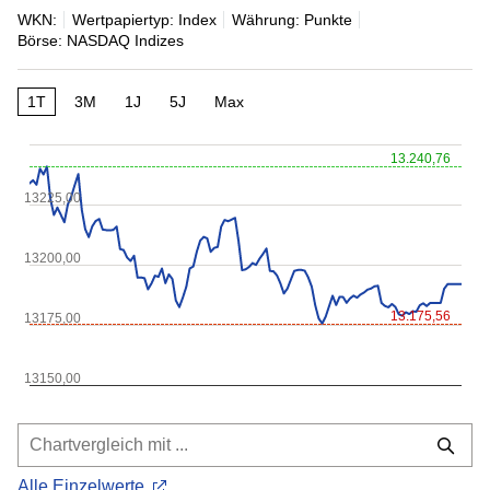
WKN:
Wertpapiertyp: Index
Währung: Punkte
Börse: NASDAQ Indizes
1T
3M
1J
5J
Max
13.240,76
13225,00
13200,00
13.175,56
13175,00
13150,00
Alle Einzelwerte