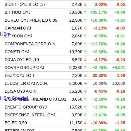
BIOHIT OYJ B EO-,17
2,43€
-2,02%
-0,05
BITTIUM OYJ
38,30€
+35,17%
+9,90
BOREO OYJ PREF. EO 0,85
22,50€
+16,88%
+3,25
CAPMAN OYJ
1,67€
-3,13%
-0,05
HBm
CITYCON OYJ
2,84€
+0,35%
+0,01
COMPONENTA CORP. O.N.
7,60€
+11,76%
+0,80
CONSTI OYJ
10,70€
+2,88%
+0,30
DIGIA OYJ EO-,10
5,52€
-4,17%
-0,24
DOVRE GROUP OYJ
0,033€
+2,45%
+0,001
EEZY OYJ EO 1
2,30€
-30,30%
-1,00
ELECSTER OYJ A O.N.
0,000€
±0,00%
±0,000
ELISA OYJ A O.N.
35,20€
-0,45%
-0,16
HBm Spezial
ENDOMINES FINLAND OYJ EO1
8,65€
+2,18%
+0,18
ENENTO GROUP OYJ
15,52€
+1,59%
+0,24
ENERSENSE INTERL. OYJ
3,59€
+1,41%
+0,05
EQ EO 0,50
11,15€
-10,80%
-1,35
ETTEPLAN OYI
7,50€
+1,35%
+0,10