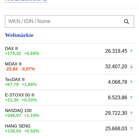
Weltmärkte
DAX ®
26.319,45
+179,32
+0,69%
MDAX ®
32.407,20
-23,92
-0,07%
TecDAX ®
4.068,78
+67,79
+1,69%
E-STOXX 50 ®
6.523,86
+21,30
+0,33%
NASDAQ 100
29.722,30
+348,97
+1,19%
HANG SENG
25.668,03
+136,03
+0,53%