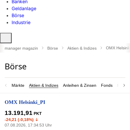
Banken
Geldanlage
Börse
Industrie
Suche
öffnen
OMX Helsink
manager magazin
Börse
Aktien & Indizes
Märkte
Aktien & Indizes
Anleihen & Zinsen
Fonds
Rohsto
OMX Helsinki_PI
13.191,91
PKT
-24,21 (-0,18%)
07.08.2026, 17:34:53 Uhr