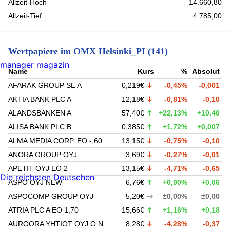
Allzeit-Hoch
14.660,80
Allzeit-Tief
4.785,00
Wertpapiere im OMX Helsinki_PI (141)
manager magazin
Name
Kurs
%
Absolut
AFARAK GROUP SE A
0,219€
-0,45%
-0,001
AKTIA BANK PLC A
12,18€
-0,81%
-0,10
ALANDSBANKEN A
57,40€
+22,13%
+10,40
ALISA BANK PLC B
0,385€
+1,72%
+0,007
ALMA MEDIA CORP. EO -,60
13,15€
-0,75%
-0,10
ANORA GROUP OYJ
3,69€
-0,27%
-0,01
APETIT OYJ EO 2
13,15€
-4,71%
-0,65
Die reichsten Deutschen
ASPO OYJ NEW
6,76€
+0,90%
+0,06
ASPOCOMP GROUP OYJ
5,20€
±0,00%
±0,00
ATRIA PLC A EO 1,70
15,66€
+1,16%
+0,18
AUROORA YHTIOT OYJ O.N.
8,28€
-4,28%
-0,37