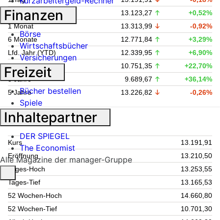
Kurzarbeitergeld-Rechner
Finanzen
1 Woche
13.123,27
+0,52%
1 Monat
13.313,99
-0,92%
Börse
6 Monate
12.771,84
+3,29%
Wirtschaftsbücher
Lfd. Jahr (YTD)
12.339,95
+6,90%
Versicherungen
1 Jahr
10.751,35
+22,70%
Freizeit
3 Jahre
9.689,67
+36,14%
Bücher bestellen
5 Jahre
13.226,82
-0,26%
Spiele
Inhaltepartner
Kursdaten
DER SPIEGEL
Kurs
13.191,91
The Economist
Eröffnung
13.210,50
Alle Magazine der manager-Gruppe
Tages-Hoch
13.253,55
Tages-Tief
13.165,53
52 Wochen-Hoch
14.660,80
52 Wochen-Tief
10.701,30