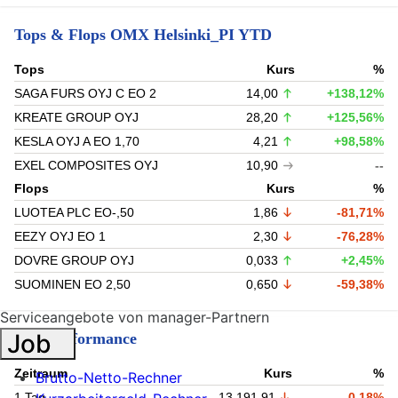
Tops & Flops OMX Helsinki_PI YTD
Tops
Kurs
%
SAGA FURS OYJ C EO 2
14,00
+138,12%
KREATE GROUP OYJ
28,20
+125,56%
KESLA OYJ A EO 1,70
4,21
+98,58%
EXEL COMPOSITES OYJ
10,90
--
Flops
Kurs
%
LUOTEA PLC EO-,50
1,86
-81,71%
EEZY OYJ EO 1
2,30
-76,28%
DOVRE GROUP OYJ
0,033
+2,45%
SUOMINEN EO 2,50
0,650
-59,38%
Serviceangebote von manager-Partnern
Job
Kursperformance
Zeitraum
Kurs
%
Brutto-Netto-Rechner
1 Tag
13.191,91
-0,18%