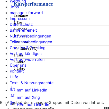
Werbung
Kursperformance
Jobs
manage › forward
Zeitraum
Impressum
1 Tag
Datenschutz
1 Woche
Barrierefreiheit
1 Monat
Nutzungsbedingungen
Teilnahmebedingungen
6 Monate
Cookies & Tracking
Lfd. Jahr (YTD)
Vertrag kündigen
1 Jahr
Vertrag widerrufen
3 Jahre
Über uns
5 Jahre
Kontakt
Hilfe
Text- & Nutzungsrechte
mm auf LinkedIn
mm auf Xing
Ein Angebot der manager-Gruppe mit Daten von Infront.
HBm auf LinkedIn