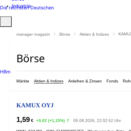
Industrie
Die reichsten Deutschen
Suche
öffnen
KAMU
manager magazin
Börse
Aktien & Indizes
HBm
Märkte
Aktien & Indizes
Anleihen & Zinsen
Fonds
Rohs
KAMUX OYJ
1,59
€
+0,02 (+1,15%)
05.08.2026, 22:02:52 Uhr