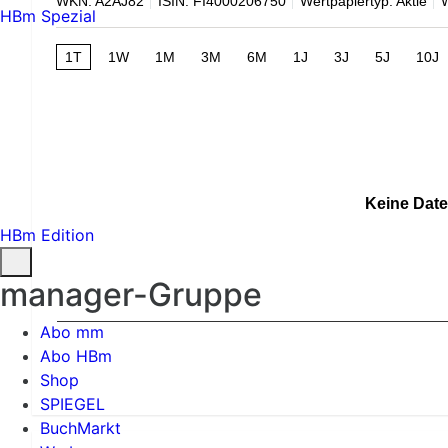
WKN: A2AJ82
ISIN: FI4000206750
Wertpapiertyp: Aktie
HBm Spezial
1T
1W
1M
3M
6M
1J
3J
5J
10J
Keine Date
HBm Edition
manager-Gruppe
Abo mm
Abo HBm
Shop
SPIEGEL
BuchMarkt