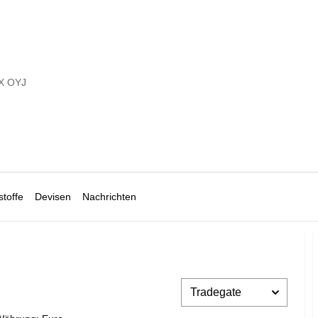
X OYJ
toffe
Devisen
Nachrichten