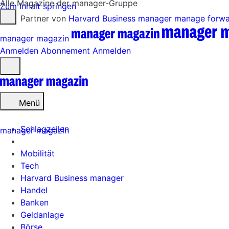
Alle Magazine der manager-Gruppe
Zum Inhalt springen
Partner von
Harvard Business manager
manage forw
manager magazin
Anmelden
Abonnement
Anmelden
Menü
öffnen
Menü
Schlagzeilen
manager magazin
Mobilität
Tech
Harvard Business manager
Handel
Banken
Geldanlage
Börse