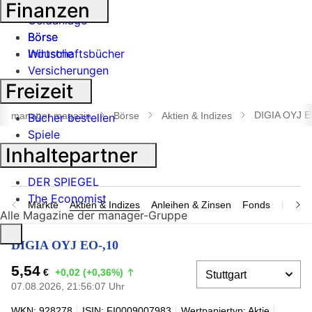
Banken
Finanzen
Geldanlage
Börse
Börse
Industrie
Wirtschaftsbücher
Versicherungen
Freizeit
Suche
öffnen
DIGIA OYJ E
manager magazin
Börse
Aktien & Indizes
Bücher bestellen
Spiele
Inhaltepartner
DER SPIEGEL
The Economist
Märkte
Aktien & Indizes
Anleihen & Zinsen
Fonds
Rohsto
Alle Magazine der manager-Gruppe
DIGIA OYJ EO-,10
5,54
€
+0,02 (+0,36%)
07.08.2026, 21:56:07 Uhr
WKN: 928278
ISIN: FI0009007983
Wertpapiertyp: Aktie