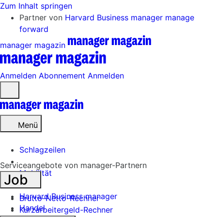
Zum Inhalt springen
Partner von
Harvard Business manager
manage
forward
manager magazin
Anmelden
Abonnement
Anmelden
Menü
öffnen
Menü
Schlagzeilen
Serviceangebote von manager-Partnern
Mobilität
Job
Tech
Harvard Business manager
Brutto-Netto-Rechner
Handel
Kurzarbeitergeld-Rechner