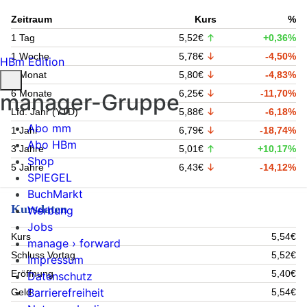
Zeitraum
Kurs
%
1 Tag
5,52€
+0,36%
1 Woche
5,78€
-4,50%
HBm Edition
1 Monat
5,80€
-4,83%
6 Monate
6,25€
-11,70%
manager-Gruppe
Lfd. Jahr (YTD)
5,88€
-6,18%
Abo mm
1 Jahr
6,79€
-18,74%
Abo HBm
3 Jahre
5,01€
+10,17%
Shop
5 Jahre
6,43€
-14,12%
SPIEGEL
BuchMarkt
Kursdaten
Werbung
Jobs
Kurs
5,54€
manage › forward
Schluss Vortag
5,52€
Impressum
Eröffnung
5,40€
Datenschutz
Barrierefreiheit
Geld
5,54€