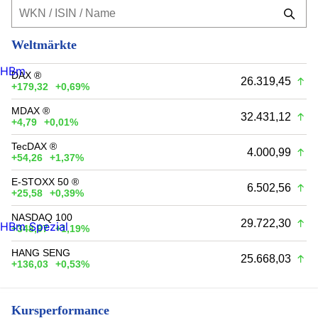
Weltmärkte
HBm
DAX ®
26.319,45
+179,32
+0,69%
MDAX ®
32.431,12
+4,79
+0,01%
TecDAX ®
4.000,99
+54,26
+1,37%
E-STOXX 50 ®
6.502,56
+25,58
+0,39%
NASDAQ 100
29.722,30
HBm Spezial
+348,97
+1,19%
HANG SENG
25.668,03
+136,03
+0,53%
Kursperformance