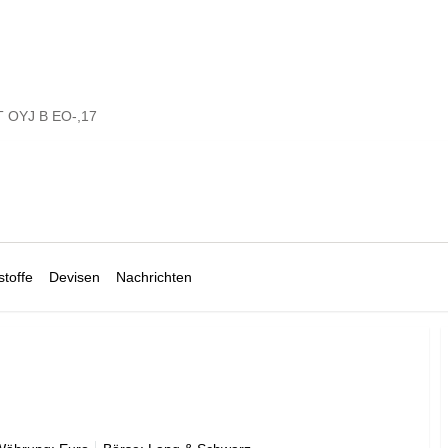
T OYJ B EO-,17
toffe
Devisen
Nachrichten