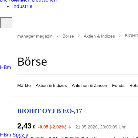
Industrie
Suche
öffnen
BIOHI
manager magazin
Börse
Aktien & Indizes
HBm
Märkte
Aktien & Indizes
Anleihen & Zinsen
Fonds
Rohs
BIOHIT OYJ B EO-,17
2,43
€
-0,05 (-2,02%)
21.05.2026, 23:00:09 Uhr
HBm Spezial