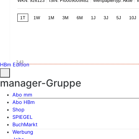
WKN: 926123
ISIN: FI0009005482
Wertpapiertyp: Aktie
1T
1W
1M
3M
6M
1J
3J
5J
10J
2,43
HBm Edition
manager-Gruppe
Abo mm
Abo HBm
Shop
SPIEGEL
BuchMarkt
Werbung