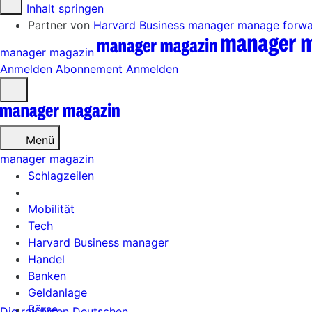
Zum Inhalt springen
Partner von
Harvard Business manager
manage forw
manager magazin
Anmelden
Abonnement
Anmelden
Menü
öffnen
Menü
manager magazin
Schlagzeilen
Mobilität
Tech
Harvard Business manager
Handel
Banken
Geldanlage
Börse
Die reichsten Deutschen