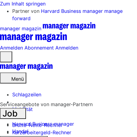
Zum Inhalt springen
Partner von
Harvard Business manager
manage
forward
manager magazin
Anmelden
Abonnement
Anmelden
Menü
öffnen
Menü
Schlagzeilen
Serviceangebote von manager-Partnern
Mobilität
Job
Tech
Harvard Business manager
Brutto-Netto-Rechner
Handel
Kurzarbeitergeld-Rechner