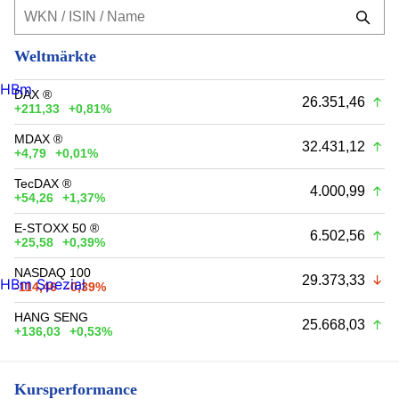
Weltmärkte
HBm
DAX ®
26.351,46
+211,33
+0,81%
MDAX ®
32.431,12
+4,79
+0,01%
TecDAX ®
4.000,99
+54,26
+1,37%
E-STOXX 50 ®
6.502,56
+25,58
+0,39%
NASDAQ 100
29.373,33
HBm Spezial
-114,46
-0,39%
HANG SENG
25.668,03
+136,03
+0,53%
Kursperformance