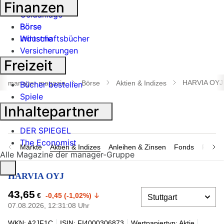
Banken
Finanzen
Geldanlage
Börse
Börse
Industrie
Wirtschaftsbücher
Versicherungen
Freizeit
Suche
öffnen
HARVIA OYJ
manager magazin
Börse
Aktien & Indizes
Bücher bestellen
Spiele
Inhaltepartner
DER SPIEGEL
The Economist
Märkte
Aktien & Indizes
Anleihen & Zinsen
Fonds
Rohsto
Alle Magazine der manager-Gruppe
HARVIA OYJ
43,65
€
-0,45 (-1,02%)
07.08.2026, 12:31:08 Uhr
WKN: A2JF1C
ISIN: FI4000306873
Wertpapiertyp: Aktie