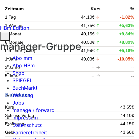
Zeitraum
Kurs
%
1 Tag
44,10€
-1,02%
1 Woche
41,75€
+5,63%
HBm Edition
1 Monat
40,15€
+9,84%
6 Monate
40,50€
+8,89%
manager-Gruppe
Lfd. Jahr (YTD)
41,94€
+5,16%
Abo mm
1 Jahr
49,03€
-10,05%
Abo HBm
3 Jahre
--
--
Shop
5 Jahre
--
--
SPIEGEL
BuchMarkt
Kursdaten
Werbung
Jobs
Kurs
43,65€
manage › forward
Schluss Vortag
44,10€
Impressum
Eröffnung
44,15€
Datenschutz
Barrierefreiheit
Geld
43,60€