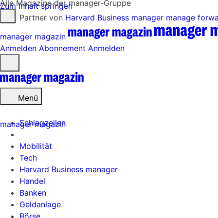
Alle Magazine der manager-Gruppe
Zum Inhalt springen
Partner von
Harvard Business manager
manage forw
manager magazin
Anmelden
Abonnement
Anmelden
Menü
öffnen
Menü
Schlagzeilen
manager magazin
Mobilität
Tech
Harvard Business manager
Handel
Banken
Geldanlage
Börse