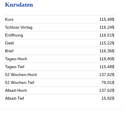
Kursdaten
Kurs
115,48$
Schluss Vortag
116,24$
Eröffnung
116,51$
Geld
115,22$
Brief
116,36$
Tages-Hoch
118,80$
Tages-Tief
115,48$
52 Wochen-Hoch
137,62$
52 Wochen-Tief
76,01$
Allzeit-Hoch
137,62$
Allzeit-Tief
15,82$