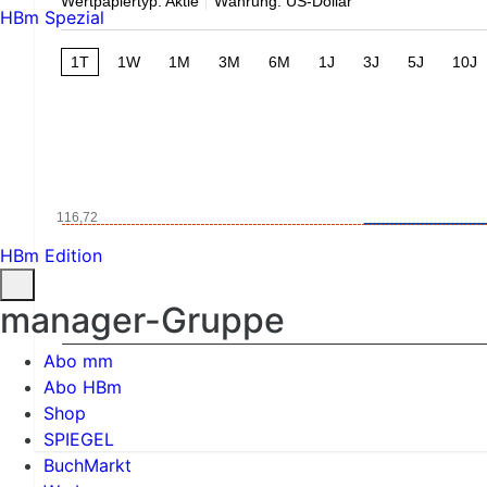
Wertpapiertyp: Aktie
Währung: US-Dollar
HBm Spezial
1T
1W
1M
3M
6M
1J
3J
5J
10J
116,72
HBm Edition
manager-Gruppe
Abo mm
Abo HBm
Shop
SPIEGEL
BuchMarkt