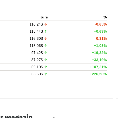
Kurs
%
116,24$
-0,65%
115,44$
+0,69%
116,60$
-0,31%
115,06$
+1,03%
97,42$
+19,32%
87,27$
+33,19%
56,10$
+107,21%
35,60$
+226,56%