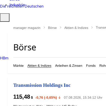
Industrie
Die reichsten Deutschen
Suche
öffnen
Transm
manager magazin
Börse
Aktien & Indizes
HBm
Märkte
Aktien & Indizes
Anleihen & Zinsen
Fonds
Rohs
Transmission Holdings Inc
115,48
$
-0,76 (-0,65%)
07.08.2026, 15:34:12 Uhr