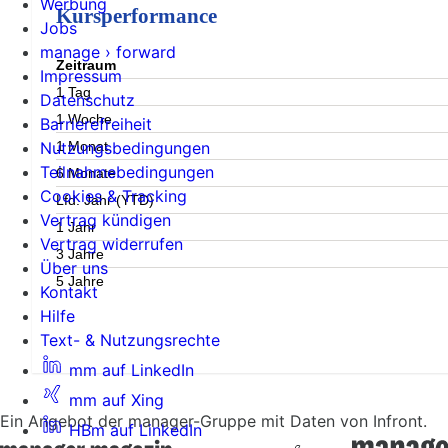
Werbung
Kursperformance
Jobs
manage › forward
Zeitraum
Impressum
1 Tag
Datenschutz
1 Woche
Barrierefreiheit
1 Monat
Nutzungsbedingungen
Teilnahmebedingungen
6 Monate
Cookies & Tracking
Lfd. Jahr (YTD)
Vertrag kündigen
1 Jahr
Vertrag widerrufen
3 Jahre
Über uns
5 Jahre
Kontakt
Hilfe
Text- & Nutzungsrechte
mm auf LinkedIn
mm auf Xing
Ein Angebot der manager-Gruppe mit Daten von Infront.
HBm auf LinkedIn