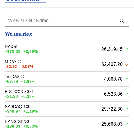
Weltmärkte
DAX ®
26.319,45
+179,32
+0,69%
MDAX ®
32.407,20
-23,92
-0,07%
TecDAX ®
4.068,78
+67,79
+1,69%
E-STOXX 50 ®
6.523,86
+21,30
+0,33%
NASDAQ 100
29.722,30
+348,97
+1,19%
HANG SENG
25.668,03
+136,03
+0,53%