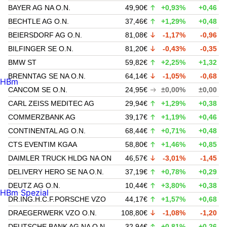
BAYER AG NA O.N.
49,90€
+0,93%
+0,46
BECHTLE AG O.N.
37,46€
+1,29%
+0,48
BEIERSDORF AG O.N.
81,08€
-1,17%
-0,96
BILFINGER SE O.N.
81,20€
-0,43%
-0,35
BMW ST
59,82€
+2,25%
+1,32
BRENNTAG SE NA O.N.
64,14€
-1,05%
-0,68
HBm
CANCOM SE O.N.
24,95€
±0,00%
±0,00
CARL ZEISS MEDITEC AG
29,94€
+1,29%
+0,38
COMMERZBANK AG
39,17€
+1,19%
+0,46
CONTINENTAL AG O.N.
68,44€
+0,71%
+0,48
CTS EVENTIM KGAA
58,80€
+1,46%
+0,85
DAIMLER TRUCK HLDG NA ON
46,57€
-3,01%
-1,45
DELIVERY HERO SE NA O.N.
37,19€
+0,78%
+0,29
DEUTZ AG O.N.
10,44€
+3,80%
+0,38
HBm Spezial
DR.ING.H.C.F.PORSCHE VZO
44,17€
+1,57%
+0,68
DRAEGERWERK VZO O.N.
108,80€
-1,08%
-1,20
DEUTSCHE BANK AG NA O.N.
32,94€
+0,81%
+0,26