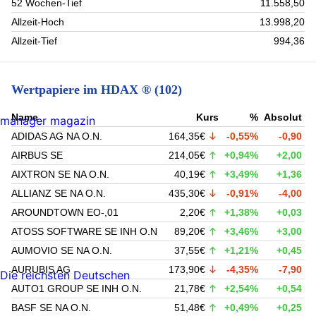
52 Wochen-Tief
11.558,50
Allzeit-Hoch
13.998,20
Allzeit-Tief
994,36
Wertpapiere im HDAX ® (102)
Name
Kurs
%
Absolut
manager magazin
ADIDAS AG NA O.N.
164,35€
-0,55%
-0,90
AIRBUS SE
214,05€
+0,94%
+2,00
AIXTRON SE NA O.N.
40,19€
+3,49%
+1,36
ALLIANZ SE NA O.N.
435,30€
-0,91%
-4,00
AROUNDTOWN EO-,01
2,20€
+1,38%
+0,03
ATOSS SOFTWARE SE INH O.N
89,20€
+3,46%
+3,00
AUMOVIO SE NA O.N.
37,55€
+1,21%
+0,45
AURUBIS AG
173,90€
-4,35%
-7,90
Die reichsten Deutschen
AUTO1 GROUP SE INH O.N.
21,78€
+2,54%
+0,54
BASF SE NA O.N.
51,48€
+0,49%
+0,25