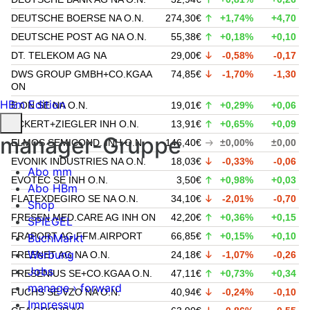
DEUTSCHE BOERSE NA O.N.
274,30€
+1,74%
+4,70
DEUTSCHE POST AG NA O.N.
55,38€
+0,18%
+0,10
DT. TELEKOM AG NA
29,00€
-0,58%
-0,17
DWS GROUP GMBH+CO.KGAA
74,85€
-1,70%
-1,30
ON
HBm Edition
E.ON SE NA O.N.
19,01€
+0,29%
+0,06
ECKERT+ZIEGLER INH O.N.
13,91€
+0,65%
+0,09
manager-Gruppe
ELMOS SEMICOND. INH O.N.
146,40€
±0,00%
±0,00
EVONIK INDUSTRIES NA O.N.
18,03€
-0,33%
-0,06
Abo mm
EVOTEC SE INH O.N.
3,50€
+0,98%
+0,03
Abo HBm
FLATEXDEGIRO SE NA O.N.
34,10€
-2,01%
-0,70
Shop
FRESEN.MED.CARE AG INH ON
42,20€
+0,36%
+0,15
SPIEGEL
FRAPORT AG FFM.AIRPORT
66,85€
+0,15%
+0,10
BuchMarkt
Werbung
FREENET AG NA O.N.
24,18€
-1,07%
-0,26
Jobs
FRESENIUS SE+CO.KGAA O.N.
47,11€
+0,73%
+0,34
manage › forward
FUCHS SE VZO NA O.N.
40,94€
-0,24%
-0,10
Impressum