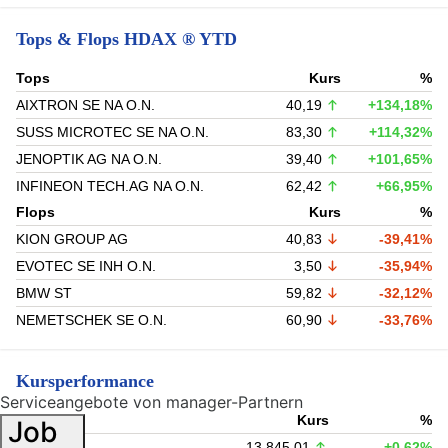
Tops & Flops HDAX ® YTD
Tops
Kurs
%
AIXTRON SE NA O.N.
40,19
+134,18%
SUSS MICROTEC SE NA O.N.
83,30
+114,32%
JENOPTIK AG NA O.N.
39,40
+101,65%
INFINEON TECH.AG NA O.N.
62,42
+66,95%
Flops
Kurs
%
KION GROUP AG
40,83
-39,41%
EVOTEC SE INH O.N.
3,50
-35,94%
BMW ST
59,82
-32,12%
NEMETSCHEK SE O.N.
60,90
-33,76%
Kursperformance
Serviceangebote von manager-Partnern
Zeitraum
Kurs
%
Job
1 Tag
13.845,01
+0,62%