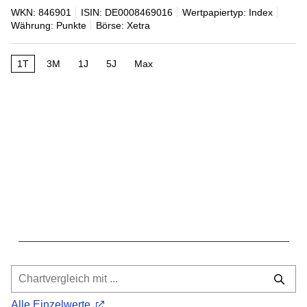
WKN: 846901
ISIN: DE0008469016
Wertpapiertyp: Index
Währung: Punkte
Börse: Xetra
1T
3M
1J
5J
Max
Alle Einzelwerte