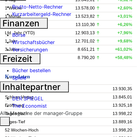
Brutto-Netto-Rechner
1 Woche
13.578,00
+2,60%
Kurzarbeitergeld-Rechner
1 Monat
13.523,82
+3,01%
Finanzen
6 Monate
13.110,30
+6,26%
Lfd. Jahr (YTD)
12.903,13
+7,96%
Börse
1 Jahr
12.701,02
+9,68%
Wirtschaftsbücher
Versicherungen
3 Jahre
8.651,21
+61,02%
Freizeit
5 Jahre
8.790,20
+58,48%
Bücher bestellen
Kursdaten
Spiele
Inhaltepartner
Kurs
13.930,35
Schluss Vortag
13.845,01
DER SPIEGEL
Eröffnung
13.925,18
The Economist
Alle Magazine der manager-Gruppe
Tages-Hoch
13.998,22
Tages-Tief
13.889,16
52 Wochen-Hoch
13.998,20