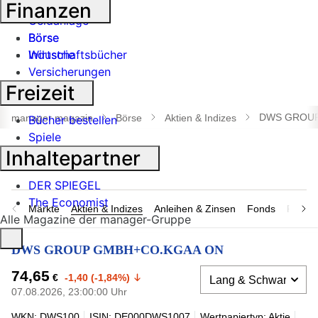
Banken
Finanzen
Geldanlage
Börse
Börse
Industrie
Wirtschaftsbücher
Versicherungen
Freizeit
Suche
öffnen
DWS GROUP
manager magazin
Börse
Aktien & Indizes
Bücher bestellen
Spiele
Inhaltepartner
DER SPIEGEL
The Economist
Märkte
Aktien & Indizes
Anleihen & Zinsen
Fonds
Rohsto
Alle Magazine der manager-Gruppe
DWS GROUP GMBH+CO.KGAA ON
74,65
€
-1,40 (-1,84%)
07.08.2026, 23:00:00 Uhr
WKN: DWS100
ISIN: DE000DWS1007
Wertpapiertyp: Aktie