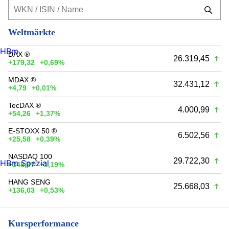
Weltmärkte
HBm
DAX ®
26.319,45
+179,32
+0,69%
MDAX ®
32.431,12
+4,79
+0,01%
TecDAX ®
4.000,99
+54,26
+1,37%
E-STOXX 50 ®
6.502,56
+25,58
+0,39%
NASDAQ 100
29.722,30
HBm Spezial
+348,97
+1,19%
HANG SENG
25.668,03
+136,03
+0,53%
Kursperformance