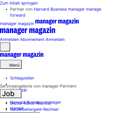
Zum Inhalt springen
Partner von
Harvard Business manager
manage
forward
manager magazin
Anmelden
Abonnement
Anmelden
Menü
öffnen
Menü
Schlagzeilen
Serviceangebote von manager-Partnern
Mobilität
Job
Tech
Harvard Business manager
Brutto-Netto-Rechner
Handel
Kurzarbeitergeld-Rechner