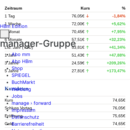
Zeitraum
Kurs
%
1 Tag
76,05€
-1,84%
1 Woche
72,00€
+5,62%
HBm Edition
1 Monat
70,45€
+7,95%
6 Monate
57,51€
+32,23%
manager-Gruppe
Lfd. Jahr (YTD)
53,81€
+41,34%
Abo mm
1 Jahr
51,43€
+47,88%
Abo HBm
3 Jahre
24,59€
+209,26%
Shop
5 Jahre
27,81€
+173,47%
SPIEGEL
BuchMarkt
Kursdaten
Werbung
Jobs
Kurs
74,65€
manage › forward
Schluss Vortag
76,05€
Impressum
Eröffnung
75,65€
Datenschutz
Barrierefreiheit
Geld
74,65€