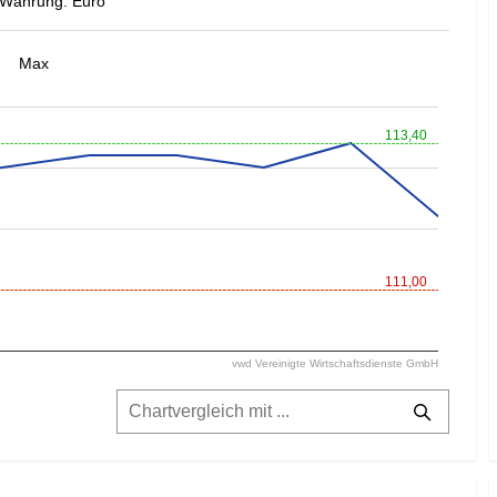
Währung: Euro
Max
113,40
111,00
vwd Vereinigte Wirtschaftsdienste GmbH