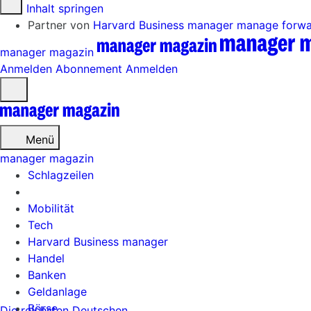
Zum Inhalt springen
Partner von
Harvard Business manager
manage forw
manager magazin
Anmelden
Abonnement
Anmelden
Menü
öffnen
Menü
manager magazin
Schlagzeilen
Mobilität
Tech
Harvard Business manager
Handel
Banken
Geldanlage
Börse
Die reichsten Deutschen