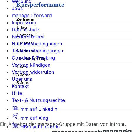
Werbung
Kursperformance
Jobs
manage › forward
Zeitraum
Impressum
1 Tag
Datenschutz
1 Woche
Barrierefreiheit
1 Monat
Nutzungsbedingungen
Teilnahmebedingungen
6 Monate
Cookies & Tracking
Lfd. Jahr (YTD)
Vertrag kündigen
1 Jahr
Vertrag widerrufen
3 Jahre
Über uns
5 Jahre
Kontakt
Hilfe
Text- & Nutzungsrechte
mm auf LinkedIn
mm auf Xing
Ein Angebot der manager-Gruppe mit Daten von Infront.
HBm auf LinkedIn