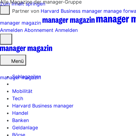
Alle Magazine der manager-Gruppe
Zum Inhalt springen
Partner von
Harvard Business manager
manage forw
manager magazin
Anmelden
Abonnement
Anmelden
Menü
öffnen
Menü
Schlagzeilen
manager magazin
Mobilität
Tech
Harvard Business manager
Handel
Banken
Geldanlage
Börse