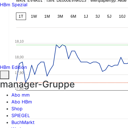
WKN: EVNK01
ISIN: DE000EVNK013
Wertpapiertyp: Aktie
HBm Spezial
1T
1W
1M
3M
6M
1J
3J
5J
10J
18,10
18,00
HBm Edition
17,90
manager-Gruppe
17,80
Abo mm
Abo HBm
Shop
SPIEGEL
BuchMarkt