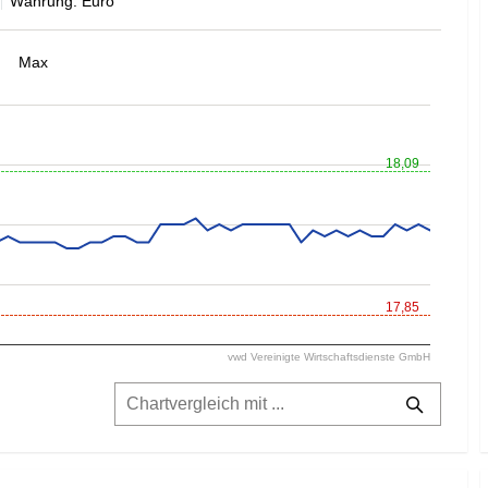
Währung: Euro
Max
18,09
17,85
vwd Vereinigte Wirtschaftsdienste GmbH