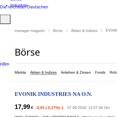
Industrie
Die reichsten Deutschen
Suche
öffnen
EVONI
manager magazin
Börse
Aktien & Indizes
HBm
Märkte
Aktien & Indizes
Anleihen & Zinsen
Fonds
Rohs
EVONIK INDUSTRIES NA O.N.
17,99
€
-0,03 (-0,17%)
07.08.2026, 13:57:36 Uhr