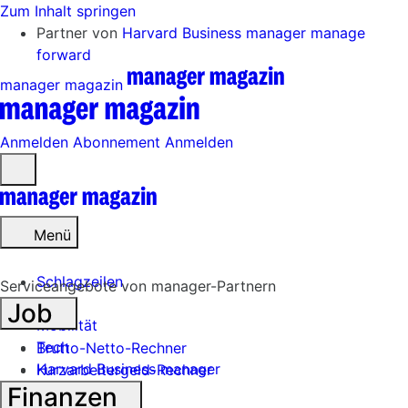
Zum Inhalt springen
Partner von
Harvard Business manager
manage
forward
manager magazin
Anmelden
Abonnement
Anmelden
Menü
öffnen
Menü
Schlagzeilen
Serviceangebote von manager-Partnern
Job
Mobilität
Tech
Brutto-Netto-Rechner
Harvard Business manager
Kurzarbeitergeld-Rechner
Finanzen
Handel