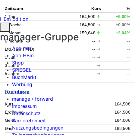
Zeitraum
Kurs
%
1 Tag
164,50€
+5,00%
HBm Edition
1 Woche
164,50€
±0,00%
1 Monat
159,64€
+3,04%
manager-Gruppe
6 Monate
--
--
Abo mm
Lfd. Jahr (YTD)
--
--
Abo HBm
1 Jahr
--
--
Shop
3 Jahre
--
--
SPIEGEL
5 Jahre
--
--
BuchMarkt
Werbung
Jobs
Kursdaten
manage › forward
Kurs
164,50€
Impressum
Eröffnung
164,50€
Datenschutz
Barrierefreiheit
Geld
184,00€
Nutzungsbedingungen
Brief
188,50€