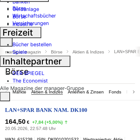
Banken
Börse
Geldanlage
Wirtschaftsbücher
Börse
Versicherungen
Industrie
Freizeit
Suche
Bücher bestellen
öffnen
Spiele
LAN+SPAR B
manager magazin
Börse
Aktien & Indizes
Inhaltepartner
DER SPIEGEL
The Economist
Alle Magazine der manager-Gruppe
Märkte
Aktien & Indizes
Anleihen & Zinsen
Fonds
Rohsto
LAN+SPAR BANK NAM. DK100
164,50
€
+7,84 (+5,00%)
20.05.2026, 22:57:48 Uhr
WKN: 615238
ISIN: DK0010201532
Wertpapiertyp: Aktie