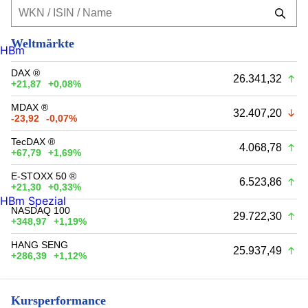
Weltmärkte
HBm
DAX ®
26.341,32
+21,87
+0,08%
MDAX ®
32.407,20
-23,92
-0,07%
TecDAX ®
4.068,78
+67,79
+1,69%
E-STOXX 50 ®
6.523,86
+21,30
+0,33%
HBm Spezial
NASDAQ 100
29.722,30
+348,97
+1,19%
HANG SENG
25.937,49
+286,39
+1,12%
Kursperformance