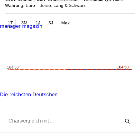
Währung: Euro
Börse: Lang & Schwarz
1T
3M
1J
5J
Max
manager magazin
164,50
164,50
164,50
Die reichsten Deutschen