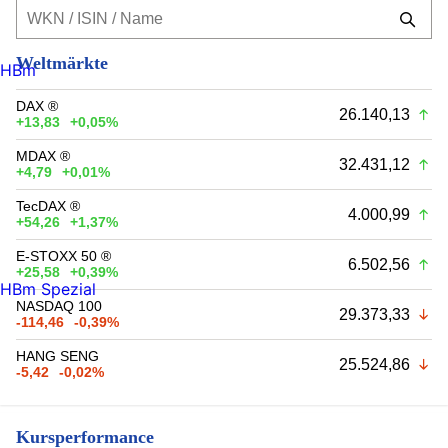
Weltmärkte
HBm
DAX ®
26.140,13
+13,83
+0,05%
MDAX ®
32.431,12
+4,79
+0,01%
TecDAX ®
4.000,99
+54,26
+1,37%
E-STOXX 50 ®
6.502,56
+25,58
+0,39%
HBm Spezial
NASDAQ 100
29.373,33
-114,46
-0,39%
HANG SENG
25.524,86
-5,42
-0,02%
Kursperformance