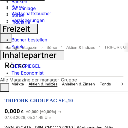
Banken
Börse
Geldanlage
Wirtschaftsbücher
Börse
Versicherungen
Industrie
Freizeit
Suche
Bücher bestellen
öffnen
Spiele
TRIFORK GR
manager magazin
Börse
Aktien & Indizes
Inhaltepartner
DER SPIEGEL
The Economist
Alle Magazine der manager-Gruppe
Märkte
Aktien & Indizes
Anleihen & Zinsen
Fonds
Rohsto
TRIFORK GROUP AG SF-,10
0,000
€
±0,000 (±0,00%)
07.08.2026, 05:34:48 Uhr
WKN: A3CRT5
ISIN: CH1111227810
Wertpapiertyp: Aktie