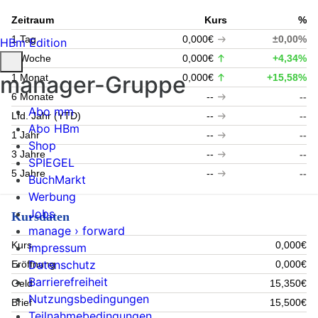
Zeitraum
Kurs
%
1 Tag
0,000€
±0,00%
HBm Edition
1 Woche
0,000€
+4,34%
manager-Gruppe
1 Monat
0,000€
+15,58%
6 Monate
--
--
Abo mm
Lfd. Jahr (YTD)
--
--
Abo HBm
1 Jahr
--
--
Shop
3 Jahre
--
--
SPIEGEL
5 Jahre
--
--
BuchMarkt
Werbung
Jobs
Kursdaten
manage › forward
Kurs
0,000€
Impressum
Datenschutz
Eröffnung
0,000€
Barrierefreiheit
Geld
15,350€
Nutzungsbedingungen
Brief
15,500€
Teilnahmebedingungen