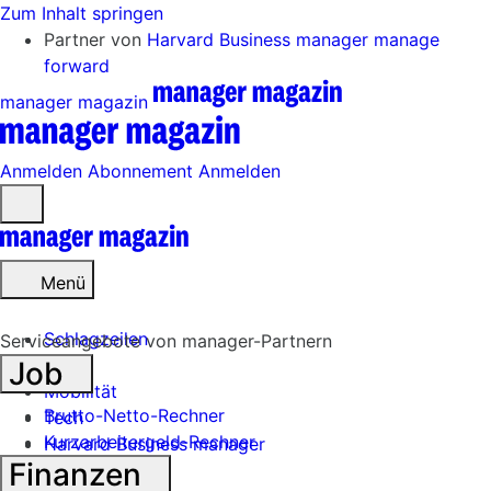
Zum Inhalt springen
Partner von
Harvard Business manager
manage
forward
manager magazin
Anmelden
Abonnement
Anmelden
Menü
öffnen
Menü
Schlagzeilen
Serviceangebote von manager-Partnern
Job
Mobilität
Brutto-Netto-Rechner
Tech
Kurzarbeitergeld-Rechner
Harvard Business manager
Finanzen
Handel