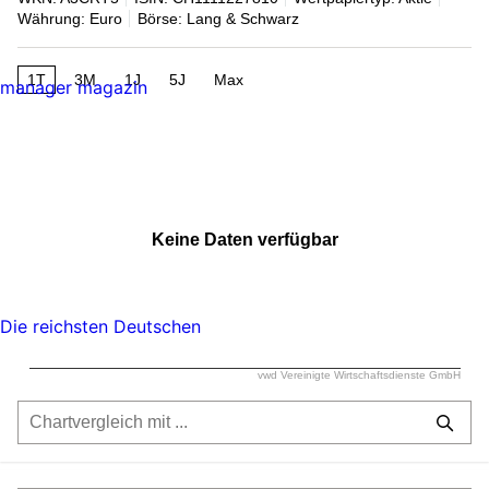
Währung: Euro
Börse: Lang & Schwarz
1T
3M
1J
5J
Max
manager magazin
Keine Daten verfügbar
Die reichsten Deutschen
vwd Vereinigte Wirtschaftsdienste GmbH