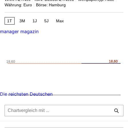
Währung: Euro
Börse: Hamburg
1T
3M
1J
5J
Max
manager magazin
18,60
18,60
18,60
Die reichsten Deutschen