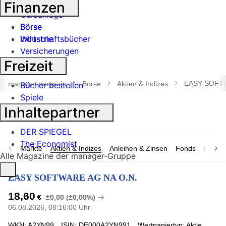
Banken
Finanzen
Geldanlage
Börse
Börse
Industrie
Wirtschaftsbücher
Versicherungen
Freizeit
Suche
öffnen
EASY SOFTW
manager magazin
Börse
Aktien & Indizes
Bücher bestellen
Spiele
Inhaltepartner
DER SPIEGEL
The Economist
Märkte
Aktien & Indizes
Anleihen & Zinsen
Fonds
Rohsto
Alle Magazine der manager-Gruppe
EASY SOFTWARE AG NA O.N.
18,60
€
±0,00 (±0,00%)
06.08.2026, 08:16:00 Uhr
WKN: A2YN99
ISIN: DE000A2YN991
Wertpapiertyp: Aktie