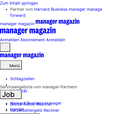
Zum Inhalt springen
Partner von
Harvard Business manager
manage
forward
manager magazin
Anmelden
Abonnement
Anmelden
Menü
öffnen
Menü
Schlagzeilen
Serviceangebote von manager-Partnern
Mobilität
Job
Tech
Harvard Business manager
Brutto-Netto-Rechner
Handel
Kurzarbeitergeld-Rechner