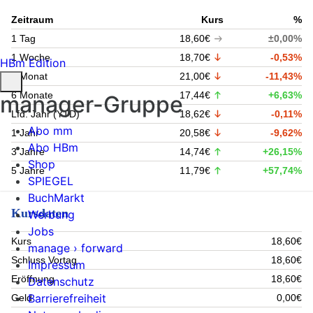
Zeitraum
Kurs
%
1 Tag
18,60€
±0,00%
1 Woche
18,70€
-0,53%
HBm Edition
1 Monat
21,00€
-11,43%
6 Monate
17,44€
+6,63%
manager-Gruppe
Lfd. Jahr (YTD)
18,62€
-0,11%
Abo mm
1 Jahr
20,58€
-9,62%
Abo HBm
3 Jahre
14,74€
+26,15%
Shop
5 Jahre
11,79€
+57,74%
SPIEGEL
BuchMarkt
Kursdaten
Werbung
Jobs
Kurs
18,60€
manage › forward
Schluss Vortag
18,60€
Impressum
Eröffnung
18,60€
Datenschutz
Barrierefreiheit
Geld
0,00€