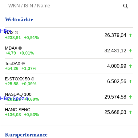
Weltmärkte
HBm
DAX ®
26.379,04
+238,91
+0,91%
MDAX ®
32.431,12
+4,79
+0,01%
TecDAX ®
4.000,99
+54,26
+1,37%
E-STOXX 50 ®
6.502,56
+25,58
+0,39%
NASDAQ 100
29.574,58
HBm Spezial
+201,25
+0,69%
HANG SENG
25.668,03
+136,03
+0,53%
Kursperformance