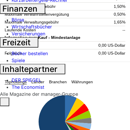
Kurzarbeitergeld-Rechner
Finanzen
Aktuelle Verwaltungsgebühr
1,50%
Maximale Verwahrstellenvergütung
0,50%
Börse
Maximale Verwaltungsgebühr
1,65%
Wirtschaftsbücher
Laufende Kosten
--
Versicherungen
Information zum Kauf - Mindestanlage
Freizeit
Einmalig
0,00 US-Dollar
Bücher bestellen
Folgende
0,00 US-Dollar
Spiele
Inhaltepartner
Fondsstruktur
DER SPIEGEL
Topholdings
Länder
Branchen
Währungen
The Economist
Alle Magazine der manager-Gruppe