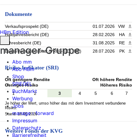
Dokumente
Verkaufsprospekt (DE)
01.07.2026
VW
PDF 
HBm Edition
Halbjahresbericht (DE)
28.02.2026
HA
PDF 
Jahresbericht (DE)
31.08.2025
RE
PDF 
manager-Gruppe
Basisinformationsblatt (PRIIP-KID) (DE)
28.07.2026
PK
PDF 
Abo mm
Risiko-Indikator (SRI)
Abo HBm
Shop
Oft geringere Rendite
Oft höhere Rendite
SPIEGEL
Geringes Risiko
Höheres Risiko
BuchMarkt
1
2
3
4
5
6
7
Werbung
Je höher der Wert, umso höher das mit dem Investment verbundene
Jobs
Risiko.
manage › forward
Stand: 18.05.2026
Impressum
Datenschutz
Weitere Fonds der KVG
Barrierefreiheit