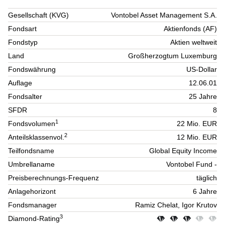
Gesellschaft (KVG)
Vontobel Asset Management S.A.
Fondsart
Aktienfonds (AF)
Fondstyp
Aktien weltweit
Land
Großherzogtum Luxemburg
Fondswährung
US-Dollar
Auflage
12.06.01
Fondsalter
25 Jahre
SFDR
8
1
Fondsvolumen
22 Mio. EUR
2
Anteilsklassenvol.
12 Mio. EUR
Teilfondsname
Global Equity Income
Umbrellaname
Vontobel Fund -
Preisberechnungs-Frequenz
täglich
Anlagehorizont
6 Jahre
Fondsmanager
Ramiz Chelat, Igor Krutov
3
Diamond-Rating