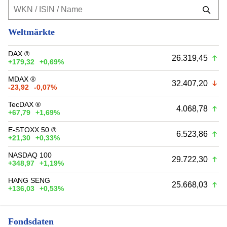
Weltmärkte
DAX ®
26.319,45
+179,32
+0,69%
MDAX ®
32.407,20
-23,92
-0,07%
TecDAX ®
4.068,78
+67,79
+1,69%
E-STOXX 50 ®
6.523,86
+21,30
+0,33%
NASDAQ 100
29.722,30
+348,97
+1,19%
HANG SENG
25.668,03
+136,03
+0,53%
Fondsdaten