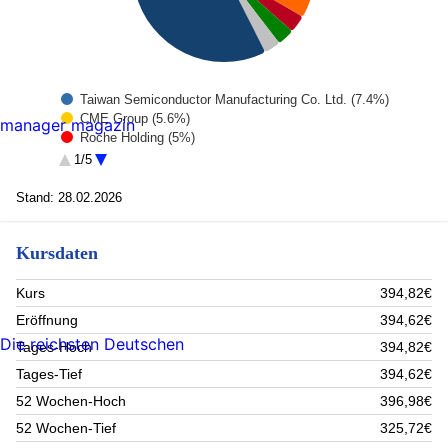
Taiwan Semiconductor Manufacturing Co. Ltd. (7.4%)
CME Group (5.6%)
manager magazin
Roche Holding (5%)
Vinci (4.6%)
1/5
Brookfield Infrastructure Partners (3.6%)
Coca-Cola Co (3.6%)
Stand: 28.02.2026
Johnson + Johnson (3.6%)
PepsiCo Inc. (3.1%)
Kursdaten
Power Grid Corporation of India (3.1%)
United Overseas Bank Ltd (2.9%)
Rest (57.5%)
Kurs
394,82€
Eröffnung
394,62€
Die reichsten Deutschen
Tages-Hoch
394,82€
Tages-Tief
394,62€
52 Wochen-Hoch
396,98€
52 Wochen-Tief
325,72€