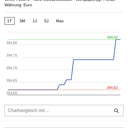
Währung: Euro
1T
3M
1J
5J
Max
394,82
394,80
394,75
394,70
394,65
394,62
394,60