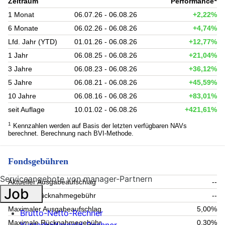
Zeitraum
Performance
1 Monat
06.07.26 - 06.08.26
+2,22%
6 Monate
06.02.26 - 06.08.26
+4,74%
Lfd. Jahr (YTD)
01.01.26 - 06.08.26
+12,77%
1 Jahr
06.08.25 - 06.08.26
+21,04%
3 Jahre
06.08.23 - 06.08.26
+36,12%
5 Jahre
06.08.21 - 06.08.26
+45,59%
10 Jahre
06.08.16 - 06.08.26
+83,01%
seit Auflage
10.01.02 - 06.08.26
+421,61%
1
Kennzahlen werden auf Basis der letzten verfügbaren NAVs
berechnet. Berechnung nach BVI-Methode.
Fondsgebühren
Serviceangebote von manager-Partnern
Aktueller Ausgabeaufschlag
--
Job
Aktuelle Rücknahmegebühr
--
Maximaler Ausgabeaufschlag
5,00%
Brutto-Netto-Rechner
Maximale Rücknahmegebühr
0,30%