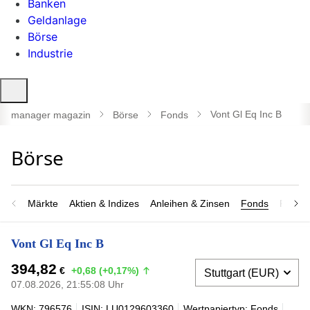
Banken
Geldanlage
Börse
Industrie
Suche
öffnen
Vont Gl Eq Inc B
manager magazin
Börse
Fonds
Märkte
Aktien & Indizes
Anleihen & Zinsen
Fonds
Rohsto
Vont Gl Eq Inc B
394,82
€
+0,68 (+0,17%)
07.08.2026, 21:55:08 Uhr
WKN: 796576
ISIN: LU0129603360
Wertpapiertyp: Fonds