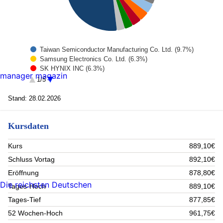
Taiwan Semiconductor Manufacturing Co. Ltd. (9.7%)
Samsung Electronics Co. Ltd. (6.3%)
SK HYNIX INC (6.3%)
manager magazin
Tencent Holdings (5.5%)
1/5
AIA Group Ltd (3.9%)
Eurobank Ergasias SA (3.6%)
Stand: 28.02.2026
CAPITEC BANK ORD (3.5%)
ELITE MATERIAL CO LTD (3.4%)
Kursdaten
PriceSmart Inc. Registered Shares DL -,0001 (3%)
Accton Technology Corp. (2.9%)
Rest (51.9%)
Kurs
889,10€
Schluss Vortag
892,10€
Eröffnung
878,80€
Die reichsten Deutschen
Tages-Hoch
889,10€
Tages-Tief
877,85€
52 Wochen-Hoch
961,75€