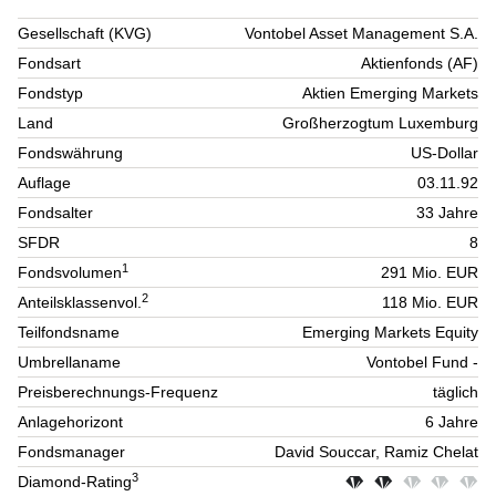
Gesellschaft (KVG)
Vontobel Asset Management S.A.
Fondsart
Aktienfonds (AF)
Fondstyp
Aktien Emerging Markets
Land
Großherzogtum Luxemburg
Fondswährung
US-Dollar
Auflage
03.11.92
Fondsalter
33 Jahre
SFDR
8
1
Fondsvolumen
291 Mio. EUR
2
Anteilsklassenvol.
118 Mio. EUR
Teilfondsname
Emerging Markets Equity
Umbrellaname
Vontobel Fund -
Preisberechnungs-Frequenz
täglich
Anlagehorizont
6 Jahre
Fondsmanager
David Souccar, Ramiz Chelat
3
Diamond-Rating