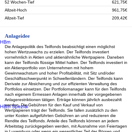
52 Wochen-Tief
621,75€
Allzeit-Hoch
961,75€
Allzeit-Tief
209,42€
Anlageidee
HBm
Die Anlagepolitik des Teilfonds beabsichtigt einen möglichst
hohen Wertzuwachs zu erzielen. Der Teilfonds investiert
vornehmlich in Aktien und aktienähnliche Wertpapiere. Daneben
kann der Teilfonds flüssige Mittel halten. Der Teilfonds investiert in
ein Aktienportfolio von Unternehmen mit hohem
Gewinnwachstum und hoher Profitabilität, mit Sitz und/oder
Geschäftsschwerpunkt in Schwellenländern. Der Teilfonds kann
Derivate zur Absicherung und zur effizienten Verwaltung des
Portfolios einsetzen. Der Portfoliomanager kann für den Teilfonds
nach eigenem Ermessen Anlagen innerhalb der vorgegebenen
Anlagerestriktionen tätigen. Erträge können jährlich ausbezahlt
werden. Die Gebühren für den Kauf und Verkauf von
HBm Spezial
Wertpapieren trägt der Teilfonds. Sie fallen zusätzlich zu den
unter Kosten aufgeführten Gebühren an und reduzieren die
Rendite des Teilfonds. Anteile des Teilfonds können an jedem
Arbeitstag zurückgegeben werden, mit Ausnahme von Feiertagen
in Luxemburg oder wenn ein wesentlicher Teil der Börsen und