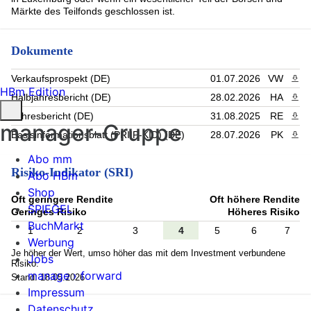
Märkte des Teilfonds geschlossen ist.
Dokumente
Verkaufsprospekt (DE)
01.07.2026
VW
PDF 
HBm Edition
Halbjahresbericht (DE)
28.02.2026
HA
PDF 
Jahresbericht (DE)
31.08.2025
RE
PDF 
manager-Gruppe
Basisinformationsblatt (PRIIP-KID) (DE)
28.07.2026
PK
PDF 
Abo mm
Risiko-Indikator (SRI)
Abo HBm
Shop
Oft geringere Rendite
Oft höhere Rendite
SPIEGEL
Geringes Risiko
Höheres Risiko
BuchMarkt
1
2
3
4
5
6
7
Werbung
Je höher der Wert, umso höher das mit dem Investment verbundene
Jobs
Risiko.
manage › forward
Stand: 18.05.2026
Impressum
Datenschutz