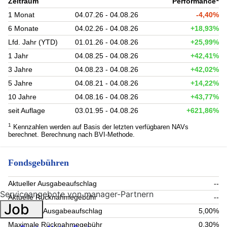
Zeitraum
Performance
1 Monat
04.07.26 - 04.08.26
-4,40%
6 Monate
04.02.26 - 04.08.26
+18,93%
Lfd. Jahr (YTD)
01.01.26 - 04.08.26
+25,99%
1 Jahr
04.08.25 - 04.08.26
+42,41%
3 Jahre
04.08.23 - 04.08.26
+42,02%
5 Jahre
04.08.21 - 04.08.26
+14,22%
10 Jahre
04.08.16 - 04.08.26
+43,77%
seit Auflage
03.01.95 - 04.08.26
+621,86%
1
Kennzahlen werden auf Basis der letzten verfügbaren NAVs
berechnet. Berechnung nach BVI-Methode.
Fondsgebühren
Aktueller Ausgabeaufschlag
--
Serviceangebote von manager-Partnern
Aktuelle Rücknahmegebühr
--
Job
Maximaler Ausgabeaufschlag
5,00%
Maximale Rücknahmegebühr
0,30%