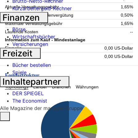
Brutto-Netto-Rechner
Aktuelle Verwaltungsgebühr
1,65%
Kurzarbeitergeld-Rechner
Finanzen
Maximale Verwahrstellenvergütung
0,50%
Maximale Verwaltungsgebühr
1,65%
Börse
Laufende Kosten
--
Wirtschaftsbücher
Information zum Kauf - Mindestanlage
Versicherungen
Einmalig
0,00 US-Dollar
Freizeit
Folgende
0,00 US-Dollar
Bücher bestellen
Spiele
Fondsstruktur
Inhaltepartner
Topholdings
Länder
Branchen
Währungen
DER SPIEGEL
The Economist
Alle Magazine der manager-Gruppe