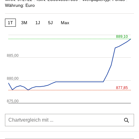
Währung: Euro
1T
3M
1J
5J
Max
889,10
885,00
880,00
877,85
875,00