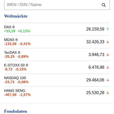
Weltmärkte
DAX ®
26.159,59
+33,29
+0,13%
MDAX ®
32.426,33
-133,58
-0,41%
TecDAX ®
3.946,73
-35,25
-0,89%
E-STOXX 50 ®
6.476,98
-9,72
-0,15%
NASDAQ 100
29.464,06
-23,73
-0,08%
HANG SENG
25.530,28
-407,98
-1,57%
Fondsdaten