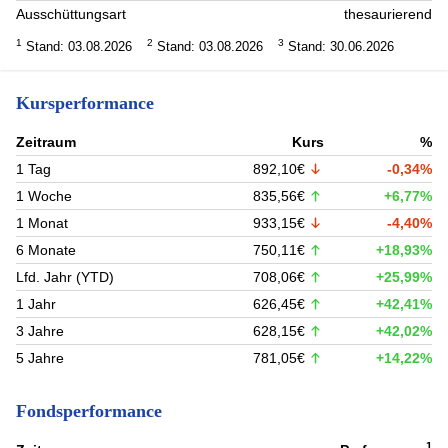
Ausschüttungsart
thesaurierend
1
2
3
Stand: 03.08.2026
Stand: 03.08.2026
Stand: 30.06.2026
Kursperformance
Zeitraum
Kurs
%
1 Tag
892,10€
-0,34%
1 Woche
835,56€
+6,77%
1 Monat
933,15€
-4,40%
6 Monate
750,11€
+18,93%
Lfd. Jahr (YTD)
708,06€
+25,99%
1 Jahr
626,45€
+42,41%
3 Jahre
628,15€
+42,02%
5 Jahre
781,05€
+14,22%
Fondsperformance
1