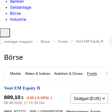
Banken
Geldanlage
Börse
Industrie
Suche
öffnen
Vont EM Equity B
manager magazin
Börse
Fonds
Märkte
Aktien & Indizes
Anleihen & Zinsen
Fonds
Rohsto
Vont EM Equity B
889,10
€
-3,00 (-0,34%)
06.08.2026, 17:15:30 Uhr
WKN: 972722
ISIN: LU0040507039
Wertpapiertyp: Fonds