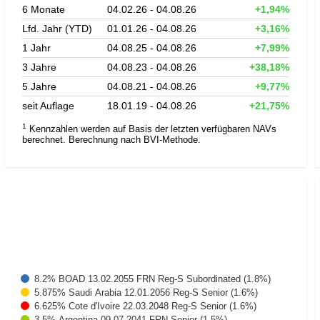
6 Monate
04.02.26 - 04.08.26
+1,94%
Lfd. Jahr (YTD)
01.01.26 - 04.08.26
+3,16%
1 Jahr
04.08.25 - 04.08.26
+7,99%
3 Jahre
04.08.23 - 04.08.26
+38,18%
5 Jahre
04.08.21 - 04.08.26
+9,77%
seit Auflage
18.01.19 - 04.08.26
+21,75%
1
Kennzahlen werden auf Basis der letzten verfügbaren NAVs
berechnet. Berechnung nach BVI-Methode.
8.2% BOAD 13.02.2055 FRN Reg-S Subordinated (1.8%)
5.875% Saudi Arabia 12.01.2056 Reg-S Senior (1.6%)
6.625% Cote d'Ivoire 22.03.2048 Reg-S Senior (1.6%)
3.5% Argentina 09.07.2041 FRN Senior (1.5%)