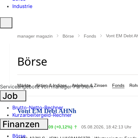
Industrie
Suche
öffnen
Vont EM Debt 
manager magazin
Börse
Fonds
Märkte
Aktien & Indizes
Anleihen & Zinsen
Fonds
Rohs
Serviceangebote von manager-Partnern
Job
Brutto-Netto-Rechner
Vont EM Debt AHNh
Kurzarbeitergeld-Rechner
Finanzen
76,19
€
+0,09 (+0,12%)
05.08.2026, 18:42:13 Uhr
Börse