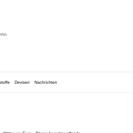
AHNh
toffe
Devisen
Nachrichten