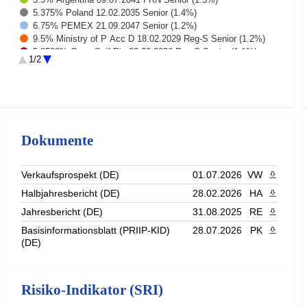
5.375% Poland 12.02.2035 Senior (1.4%)
6.75% PEMEX 21.09.2047 Senior (1.2%)
9.5% Ministry of P Acc D 18.02.2029 Reg-S Senior (1.2%)
5.8528% GreenSaif Pip 23.02.2036 Reg-S Senior (1.1%)
1/2
6.5% Colombia 26.11.2038 Senior (1.1%)
8.875% Ecopetrol 13.01.2033 Senior (1.1%)
Rest (86.4%)
Dokumente
Verkaufsprospekt (DE)
01.07.2026
VW
PDF heru
Halbjahresbericht (DE)
28.02.2026
HA
PDF heru
Jahresbericht (DE)
31.08.2025
RE
PDF heru
Basisinformationsblatt (PRIIP-KID)
28.07.2026
PK
PDF heru
(DE)
Risiko-Indikator (SRI)