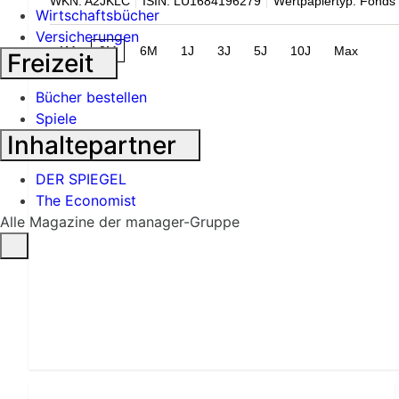
WKN: A2JKLC
ISIN: LU1684196279
Wertpapiertyp: Fonds
Wirtschaftsbücher
Versicherungen
1M
3M
6M
1J
3J
5J
10J
Max
Freizeit
Bücher bestellen
Spiele
Inhaltepartner
DER SPIEGEL
The Economist
Alle Magazine der manager-Gruppe