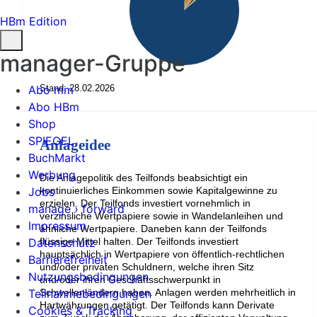
HBm Edition
manager-Gruppe
Stand: 28.02.2026
Abo mm
Abo HBm
Shop
SPIEGEL
Anlageidee
BuchMarkt
Werbung
Die Anlagepolitik des Teilfonds beabsichtigt ein
kontinuierliches Einkommen sowie Kapitalgewinne zu
Jobs
erzielen. Der Teilfonds investiert vornehmlich in
manage › forward
verzinsliche Wertpapiere sowie in Wandelanleihen und
Impressum
ähnliche Wertpapiere. Daneben kann der Teilfonds
flüssige Mittel halten. Der Teilfonds investiert
Datenschutz
hauptsächlich in Wertpapiere von öffentlich-rechtlichen
Barrierefreiheit
und/oder privaten Schuldnern, welche ihren Sitz
Nutzungsbedingungen
und/oder ihren Geschäftsschwerpunkt in
Schwellenländern haben. Anlagen werden mehrheitlich in
Teilnahmebedingungen
Hartwährungen getätigt. Der Teilfonds kann Derivate
Cookies & Tracking