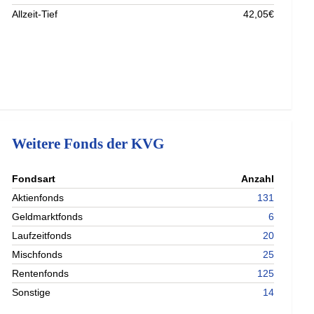
Allzeit-Tief
42,05€
Weitere Fonds der KVG
nterladen
Fondsart
Anzahl
nterladen
Aktienfonds
131
nterladen
Geldmarktfonds
6
nterladen
Laufzeitfonds
20
Mischfonds
25
Rentenfonds
125
Sonstige
14