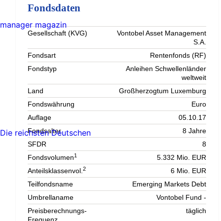
Fondsdaten
manager magazin
Gesellschaft (KVG)
Vontobel Asset Management
S.A.
Fondsart
Rentenfonds (RF)
Fondstyp
Anleihen Schwellenländer
weltweit
Land
Großherzogtum Luxemburg
Fondswährung
Euro
Auflage
05.10.17
Fondsalter
8 Jahre
Die reichsten Deutschen
SFDR
8
1
Fondsvolumen
5.332 Mio. EUR
2
Anteilsklassenvol.
6 Mio. EUR
Teilfondsname
Emerging Markets Debt
Umbrellaname
Vontobel Fund -
Preisberechnungs-
täglich
Frequenz