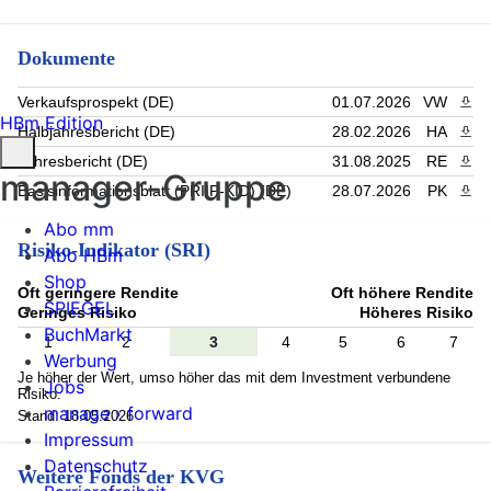
Dokumente
Verkaufsprospekt (DE)
01.07.2026
VW
PDF 
HBm Edition
Halbjahresbericht (DE)
28.02.2026
HA
PDF 
Jahresbericht (DE)
31.08.2025
RE
PDF 
manager-Gruppe
Basisinformationsblatt (PRIIP-KID) (DE)
28.07.2026
PK
PDF 
Abo mm
Risiko-Indikator (SRI)
Abo HBm
Shop
Oft geringere Rendite
Oft höhere Rendite
SPIEGEL
Geringes Risiko
Höheres Risiko
BuchMarkt
1
2
3
4
5
6
7
Werbung
Je höher der Wert, umso höher das mit dem Investment verbundene
Jobs
Risiko.
manage › forward
Stand: 18.05.2026
Impressum
Datenschutz
Weitere Fonds der KVG