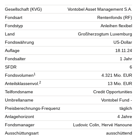
Gesellschaft (KVG)
Vontobel Asset Management S.A.
Fondsart
Rentenfonds (RF)
Fondstyp
Anleihen flexibel
Land
Großherzogtum Luxemburg
Fondswährung
US-Dollar
Auflage
18.11.24
Fondsalter
1 Jahr
SFDR
6
1
Fondsvolumen
4.321 Mio. EUR
2
Anteilsklassenvol.
13 Mio. EUR
Teilfondsname
Credit Opportunities
Umbrellaname
Vontobel Fund -
Preisberechnungs-Frequenz
täglich
Anlagehorizont
4 Jahre
Fondsmanager
Ludovic Colin, Hervé Hanoune
Ausschüttungsart
ausschüttend