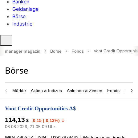
Banken
Geldanlage
Börse
Industrie
Suche
öffnen
Vont Credit Opportunit
manager magazin
Börse
Fonds
Märkte
Aktien & Indizes
Anleihen & Zinsen
Fonds
Rohsto
Vont Credit Opportunities A$
114,13
$
-0,15 (-0,13%)
06.08.2026, 21:05:09 Uhr
WKN: A40SUZ
ISIN: LU2917874443
Wertpapiertyp: Fonds