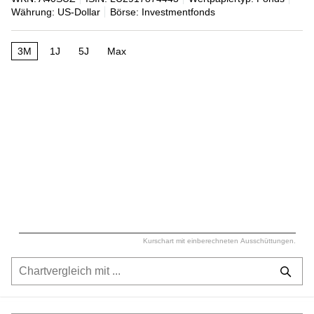
Währung: US-Dollar
Börse: Investmentfonds
3M
1J
5J
Max
Kurschart mit einberechneten Ausschüttungen.