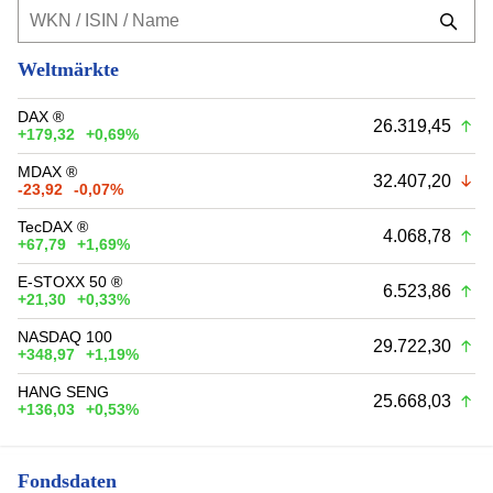
Weltmärkte
DAX ®
26.319,45
+179,32
+0,69%
MDAX ®
32.407,20
-23,92
-0,07%
TecDAX ®
4.068,78
+67,79
+1,69%
E-STOXX 50 ®
6.523,86
+21,30
+0,33%
NASDAQ 100
29.722,30
+348,97
+1,19%
HANG SENG
25.668,03
+136,03
+0,53%
Fondsdaten