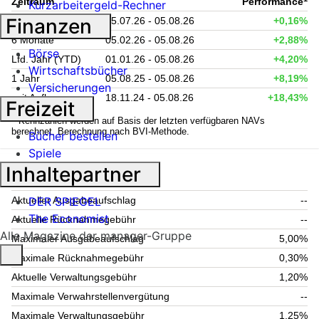
Zeitraum
Performance
Kurzarbeitergeld-Rechner
Finanzen
1 Monat
05.07.26 - 05.08.26
+0,16%
6 Monate
05.02.26 - 05.08.26
+2,88%
Börse
Lfd. Jahr (YTD)
01.01.26 - 05.08.26
+4,20%
Wirtschaftsbücher
1 Jahr
05.08.25 - 05.08.26
+8,19%
Versicherungen
seit Auflage
18.11.24 - 05.08.26
+18,43%
Freizeit
1
Kennzahlen werden auf Basis der letzten verfügbaren NAVs
berechnet. Berechnung nach BVI-Methode.
Bücher bestellen
Spiele
Inhaltepartner
Fondsgebühren
DER SPIEGEL
Aktueller Ausgabeaufschlag
--
The Economist
Aktuelle Rücknahmegebühr
--
Alle Magazine der manager-Gruppe
Maximaler Ausgabeaufschlag
5,00%
Maximale Rücknahmegebühr
0,30%
Aktuelle Verwaltungsgebühr
1,20%
Maximale Verwahrstellenvergütung
--
Maximale Verwaltungsgebühr
1,25%