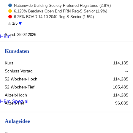
Nationwide Building Society Preferred Registered (2.8%)
6.125% Barclays Open End FRN Reg-S Senior (1.9%)
6.25% BOAD 14.10.2040 Reg-S Senior (1.5%)
Structured Note Gldman Sachs FC 02.02.36 on Solact (1.3%)
1/5
7% UBS Group Open End FRN Reg-S Junior Subordinate (1.1%)
7.125% SocieteGenerale Open End FRN Reg-S Junior S (1.1%)
Stand: 28.02.2026
HBm
0.477% Caixabank 07.2027 Senior Non-Preferred (10) (1%)
4.5% LSEG Finance 19.10.2028 Senior (1%)
Kursdaten
5.125% Saudi Arabia 13.01.2028 Reg-S Senior (0.9%)
8.125% FS Luxembourg 11.02.2036 Reg-S Senior (0.9%)
Rest (86.5%)
Kurs
114,13$
Schluss Vortag
--
52 Wochen-Hoch
114,28$
52 Wochen-Tief
105,48$
Allzeit-Hoch
114,28$
HBm Spezial
Allzeit-Tief
96,03$
Anlageidee
--