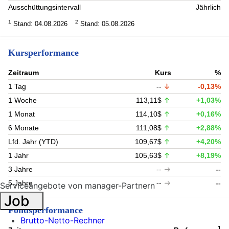
Ausschüttungsintervall
Jährlich
1
2
Stand: 04.08.2026
Stand: 05.08.2026
Kursperformance
Zeitraum
Kurs
%
1 Tag
--
-0,13%
1 Woche
113,11$
+1,03%
1 Monat
114,10$
+0,16%
6 Monate
111,08$
+2,88%
Lfd. Jahr (YTD)
109,67$
+4,20%
1 Jahr
105,63$
+8,19%
3 Jahre
--
--
5 Jahre
--
--
Serviceangebote von manager-Partnern
Job
Fondsperformance
Brutto-Netto-Rechner
1