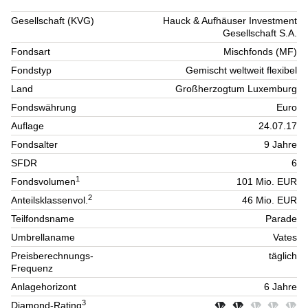
Gesellschaft (KVG)
Hauck & Aufhäuser Investment
Gesellschaft S.A.
Fondsart
Mischfonds (MF)
Fondstyp
Gemischt weltweit flexibel
Land
Großherzogtum Luxemburg
Fondswährung
Euro
Auflage
24.07.17
Fondsalter
9 Jahre
SFDR
6
1
Fondsvolumen
101 Mio. EUR
2
Anteilsklassenvol.
46 Mio. EUR
Teilfondsname
Parade
Umbrellaname
Vates
Preisberechnungs-
täglich
Frequenz
Anlagehorizont
6 Jahre
3
Diamond-Rating