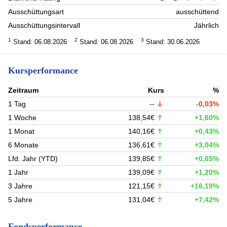
Ausschüttungsart
ausschüttend
Ausschüttungsintervall
Jährlich
1
2
3
Stand: 06.08.2026
Stand: 06.08.2026
Stand: 30.06.2026
Kursperformance
Zeitraum
Kurs
%
1 Tag
--
-0,03%
1 Woche
138,54€
+1,60%
1 Monat
140,16€
+0,43%
6 Monate
136,61€
+3,04%
Lfd. Jahr (YTD)
139,85€
+0,65%
1 Jahr
139,09€
+1,20%
3 Jahre
121,15€
+16,19%
5 Jahre
131,04€
+7,42%
Fondsperformance