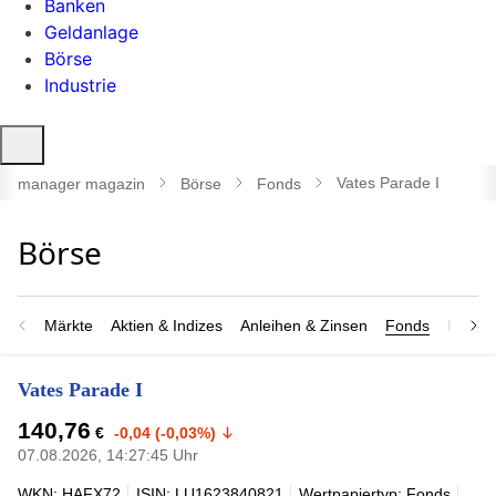
Banken
Geldanlage
Börse
Industrie
Suche
öffnen
Vates Parade I
manager magazin
Börse
Fonds
Märkte
Aktien & Indizes
Anleihen & Zinsen
Fonds
Rohsto
Vates Parade I
140,76
€
-0,04 (-0,03%)
07.08.2026, 14:27:45 Uhr
WKN: HAFX72
ISIN: LU1623840821
Wertpapiertyp: Fonds