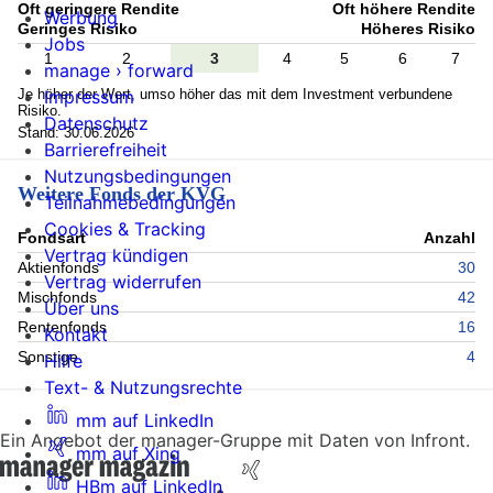
Oft geringere Rendite
Oft höhere Rendite
Werbung
Geringes Risiko
Höheres Risiko
Jobs
1
2
3
4
5
6
7
manage › forward
Je höher der Wert, umso höher das mit dem Investment verbundene
Impressum
Risiko.
Datenschutz
Stand: 30.06.2026
Barrierefreiheit
Nutzungsbedingungen
Weitere Fonds der KVG
Teilnahmebedingungen
Cookies & Tracking
Fondsart
Anzahl
Vertrag kündigen
Aktienfonds
30
Vertrag widerrufen
Mischfonds
42
Über uns
Rentenfonds
16
Kontakt
Sonstige
4
Hilfe
Text- & Nutzungsrechte
mm auf LinkedIn
Ein Angebot der manager-Gruppe mit Daten von Infront.
mm auf Xing
HBm auf LinkedIn