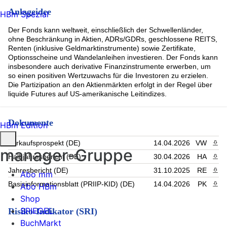
EXXON MOBIL CORP (0.97%)
Anlageidee
HBm Spezial
ELI LILLY and CO (0.88%)
Johnson + Johnson (0.8%)
Der Fonds kann weltweit, einschließlich der Schwellenländer,
Wal-Mart Stores Inc (0.74%)
ohne Beschränkung in Aktien, ADRs/GDRs, geschlossene REITS,
Visa (0.71%)
Renten (inklusive Geldmarktinstrumente) sowie Zertifikate,
Costco Wholesale Corp (0.65%)
Optionsscheine und Wandelanleihen investieren. Der Fonds kann
insbesondere auch derivative Finanzinstrumente erwerben, um
Chevron Corp (0.61%)
so einen positiven Wertzuwachs für die Investoren zu erzielen.
Rest (52%)
Die Partizipation an den Aktienmärkten erfolgt in der Regel über
liquide Futures auf US-amerikanische Leitindizes.
Dokumente
HBm Edition
Verkaufsprospekt (DE)
14.04.2026
VW
PDF 
manager-Gruppe
Halbjahresbericht (DE)
30.04.2026
HA
PDF 
Jahresbericht (DE)
31.10.2025
RE
PDF 
Abo mm
Basisinformationsblatt (PRIIP-KID) (DE)
14.04.2026
PK
PDF 
Abo HBm
Shop
SPIEGEL
Risiko-Indikator (SRI)
BuchMarkt