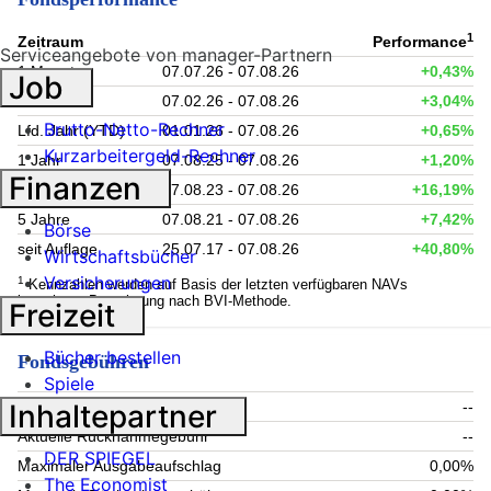
1
Zeitraum
Performance
Serviceangebote von manager-Partnern
1 Monat
07.07.26 - 07.08.26
+0,43%
Job
6 Monate
07.02.26 - 07.08.26
+3,04%
Brutto-Netto-Rechner
Lfd. Jahr (YTD)
01.01.26 - 07.08.26
+0,65%
Kurzarbeitergeld-Rechner
1 Jahr
07.08.25 - 07.08.26
+1,20%
Finanzen
3 Jahre
07.08.23 - 07.08.26
+16,19%
5 Jahre
07.08.21 - 07.08.26
+7,42%
Börse
seit Auflage
25.07.17 - 07.08.26
+40,80%
Wirtschaftsbücher
Versicherungen
1
Kennzahlen werden auf Basis der letzten verfügbaren NAVs
berechnet. Berechnung nach BVI-Methode.
Freizeit
Bücher bestellen
Fondsgebühren
Spiele
Inhaltepartner
Aktueller Ausgabeaufschlag
--
Aktuelle Rücknahmegebühr
--
DER SPIEGEL
Maximaler Ausgabeaufschlag
0,00%
The Economist