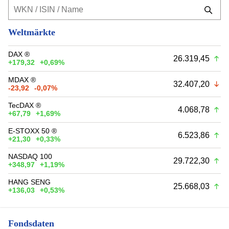
Weltmärkte
DAX ®
26.319,45
+179,32
+0,69%
MDAX ®
32.407,20
-23,92
-0,07%
TecDAX ®
4.068,78
+67,79
+1,69%
E-STOXX 50 ®
6.523,86
+21,30
+0,33%
NASDAQ 100
29.722,30
+348,97
+1,19%
HANG SENG
25.668,03
+136,03
+0,53%
Fondsdaten