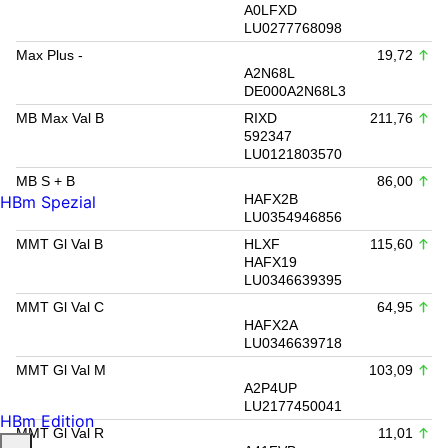
A0LFXD
LU0277768098
Max Plus -
19,72
A2N68L
DE000A2N68L3
MB Max Val B
RIXD
211,76
592347
LU0121803570
MB S + B
86,00
HAFX2B
HBm Spezial
LU0354946856
MMT Gl Val B
HLXF
115,60
HAFX19
LU0346639395
MMT Gl Val C
64,95
HAFX2A
LU0346639718
MMT Gl Val M
103,09
A2P4UP
LU2177450041
HBm Edition
MMT Gl Val R
11,01