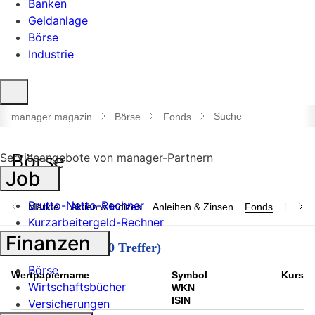
Banken
Geldanlage
Börse
Industrie
Suche
öffnen
Suche
manager magazin
Börse
Fonds
Serviceangebote von manager-Partnern
Job
Brutto-Netto-Rechner
Märkte
Aktien & Indizes
Anleihen & Zinsen
Fonds
Rohsto
Kurzarbeitergeld-Rechner
Finanzen
Suchergebnisse (30 Treffer)
Börse
Wert­papier­name
Symbol
Kurs
Wirtschaftsbücher
WKN
ISIN
Versicherungen