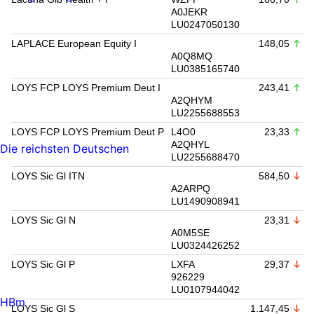
A0JEKR
LU0247050130
LAPLACE European Equity I
148,05
A0Q8MQ
LU0385165740
LOYS FCP LOYS Premium Deut I
243,41
A2QHYM
LU2255688553
LOYS FCP LOYS Premium Deut P
L4O0
23,33
A2QHYL
Die reichsten Deutschen
LU2255688470
LOYS Sic Gl ITN
584,50
A2ARPQ
LU1490908941
LOYS Sic Gl N
23,31
A0M5SE
LU0324426252
LOYS Sic Gl P
LXFA
29,37
926229
LU0107944042
HBm
LOYS Sic Gl S
1.147,45