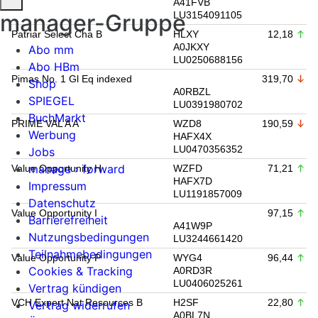
A41FVB
manager-Gruppe
LU3154091105
Patriar Select Cha B
HLXY
12,18
A0JKXY
Abo mm
LU0250688156
Abo HBm
Pimas No. 1 Gl Eq indexed
319,70
Shop
A0RBZL
SPIEGEL
LU0391980702
BuchMarkt
PRIME VAL A A
WZD8
190,59
Werbung
HAFX4X
LU0470356352
Jobs
manage › forward
Value Opportunity H
WZFD
71,21
HAFX7D
Impressum
LU1191857009
Datenschutz
Value Opportunity I
97,15
Barrierefreiheit
A41W9P
Nutzungsbedingungen
LU3244661420
Teilnahmebedingungen
Value Opportunity P
WYG4
96,44
Cookies & Tracking
A0RD3R
LU0406025261
Vertrag kündigen
VCH Expert Nat Resources B
H2SF
22,80
Vertrag widerrufen
A0BL7N