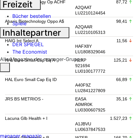
Freizeit
Abaris Biotechnology Op ACHF
87,72
A2QAAT
LU2210124454
Bücher bestellen
Abaris Biotechnology Oppo A$
98,41
Spiele
A2QAAR
Inhaltepartner
LU2210105313
HAIG Int Select A
11,56
DER SPIEGEL
HAFX8Y
The Economist
LU1808329046
Alle Magazine der manager-Gruppe
HAL Euro Small Cap Eq A
HLXP
125,21
921694
LU0100177772
HAL Euro Small Cap Eq ID
66,89
A40F9Z
LU2841227809
JRS BS METRIOS -
EASA
35,16
A0MR0K
LU0300607925
Lacuna Glb Health + I
1.527,23
A1JBVU
LU0637847533
manager magazin
Lacuna Glb Health + P
WZFP
166,70