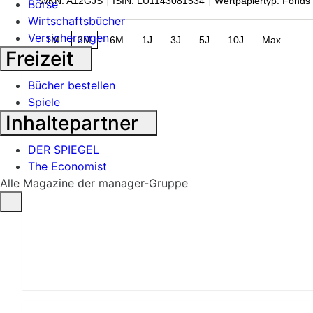
WKN: A12GJS
ISIN: LU1143081534
Wertpapiertyp: Fonds
Börse
Wirtschaftsbücher
Versicherungen
1M
3M
6M
1J
3J
5J
10J
Max
Freizeit
Bücher bestellen
Spiele
Inhaltepartner
DER SPIEGEL
The Economist
Alle Magazine der manager-Gruppe