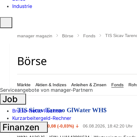
Industrie
Suche
öffnen
TIS Sicav Tare
manager magazin
Börse
Fonds
Märkte
Aktien & Indizes
Anleihen & Zinsen
Fonds
Rohs
Serviceangebote von manager-Partnern
Job
TIS Sicav Tareno GlWater WH$
Brutto-Netto-Rechner
Kurzarbeitergeld-Rechner
265,09
Finanzen
$
-0,08 (-0,03%)
06.08.2026, 18:42:20 Uhr