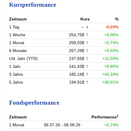
Kursperformance
Zeitraum
Kurs
%
1 Tag
--
-0,03%
1 Woche
254,75$
+4,06%
1 Monat
258,03$
+2,74%
6 Monate
257,29$
+3,03%
Lfd. Jahr (YTD)
237,55$
+11,59%
1 Jahr
241,43$
+9,80%
3 Jahre
185,14$
+43,18%
5 Jahre
194,91$
+36,01%
Fondsperformance
1
Zeitraum
Performance
1 Monat
06.07.26 - 06.08.26
+2,74%