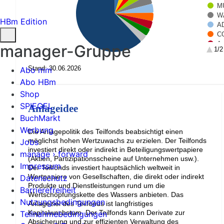
M
W
HBm Edition
A
C
An
manager-Gruppe
1/2
Am
Co
Stand: 30.06.2026
Abo mm
Re
Abo HBm
Shop
SPIEGEL
Anlageidee
BuchMarkt
Werbung
Die Anlagepolitik des Teilfonds beabsichtigt einen
möglichst hohen Wertzuwachs zu erzielen. Der Teilfonds
Jobs
investiert direkt oder indirekt in Beteiligungswertpapiere
manage › forward
(Aktien, Partizipationsscheine auf Unternehmen usw.).
Impressum
Der Teilfonds investiert hauptsächlich weltweit in
Wertpapiere von Gesellschaften, die direkt oder indirekt
Datenschutz
Produkte und Dienstleistungen rund um die
Barrierefreiheit
Wertschöpfungskette des Wassers anbieten. Das
Nutzungsbedingungen
Anlageziel des Teilfonds ist langfristiges
Kapitalwachstum. Der Teilfonds kann Derivate zur
Teilnahmebedingungen
Absicherung und zur effizienten Verwaltung des