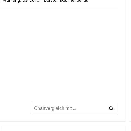
Währung: US-Dollar
Börse: Investmentfonds