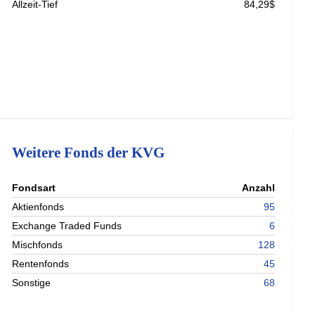
Allzeit-Tief
84,29$
Weitere Fonds der KVG
nterladen
Fondsart
Anzahl
nterladen
Aktienfonds
95
nterladen
Exchange Traded Funds
6
nterladen
Mischfonds
128
Rentenfonds
45
Sonstige
68