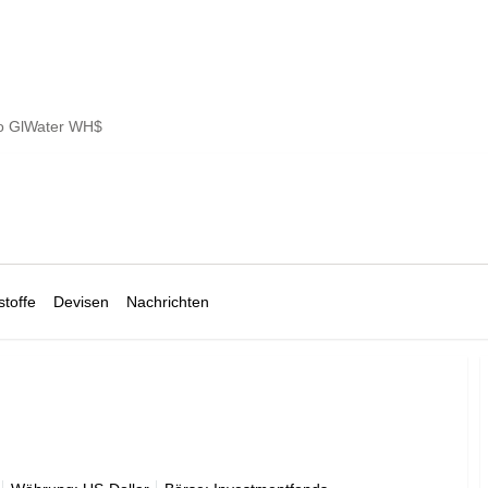
no GlWater WH$
toffe
Devisen
Nachrichten