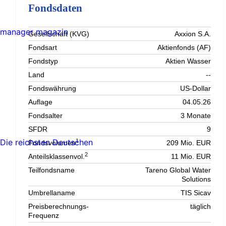
Fondsdaten
manager magazin
Gesellschaft (KVG)
Axxion S.A.
Fondsart
Aktienfonds (AF)
Fondstyp
Aktien Wasser
Land
--
Fondswährung
US-Dollar
Auflage
04.05.26
Fondsalter
3 Monate
SFDR
9
Die reichsten Deutschen
1
Fondsvolumen
209 Mio. EUR
2
Anteilsklassenvol.
11 Mio. EUR
Teilfondsname
Tareno Global Water
Solutions
Umbrellaname
TIS Sicav
Preisberechnungs-
täglich
Frequenz