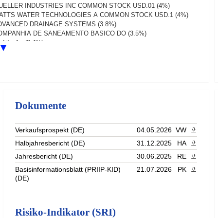
UELLER INDUSTRIES INC COMMON STOCK USD.01 (4%)
ATTS WATER TECHNOLOGIES A COMMON STOCK USD.1 (4%)
DVANCED DRAINAGE SYSTEMS (3.8%)
OMPANHIA DE SANEAMENTO BASICO DO (3.5%)
dritz Ag (3.4%)
erican States Water Co (3.2%)
re & Main Inc (3.1%)
st (62%)
Dokumente
Verkaufsprospekt (DE)
04.05.2026
VW
PDF heru
Halbjahresbericht (DE)
31.12.2025
HA
PDF heru
Jahresbericht (DE)
30.06.2025
RE
PDF heru
Basisinformationsblatt (PRIIP-KID)
21.07.2026
PK
PDF heru
(DE)
Risiko-Indikator (SRI)