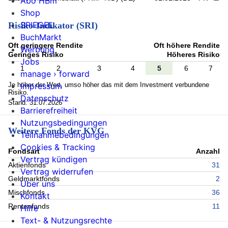
Abo HBm
Shop
SPIEGEL
Risiko-Indikator (SRI)
BuchMarkt
Oft geringere Rendite
Oft höhere Rendite
Werbung
Geringes Risiko
Höheres Risiko
Jobs
1
2
3
4
5
6
7
manage › forward
Je höher der Wert, umso höher das mit dem Investment verbundene
Impressum
Risiko.
Datenschutz
Stand: 31.07.2026
Barrierefreiheit
Nutzungsbedingungen
Weitere Fonds der KVG
Teilnahmebedingungen
Cookies & Tracking
Fondsart
Anzahl
Vertrag kündigen
Aktienfonds
31
Vertrag widerrufen
Geldmarktfonds
2
Über uns
Mischfonds
36
Kontakt
Rentenfonds
11
Hilfe
Text- & Nutzungsrechte