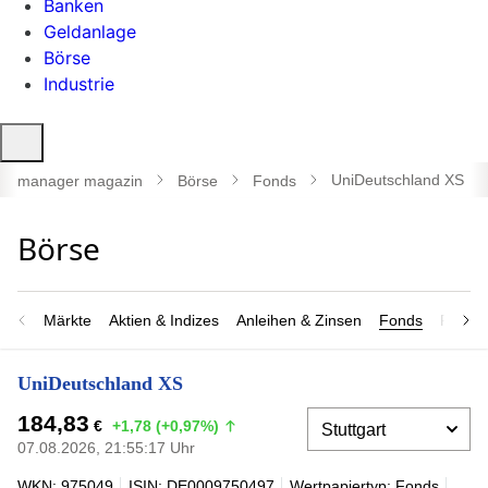
Banken
Geldanlage
Börse
Industrie
Suche
öffnen
UniDeutschland XS
manager magazin
Börse
Fonds
Märkte
Aktien & Indizes
Anleihen & Zinsen
Fonds
Rohsto
UniDeutschland XS
184,83
€
+1,78 (+0,97%)
07.08.2026, 21:55:17 Uhr
WKN: 975049
ISIN: DE0009750497
Wertpapiertyp: Fonds