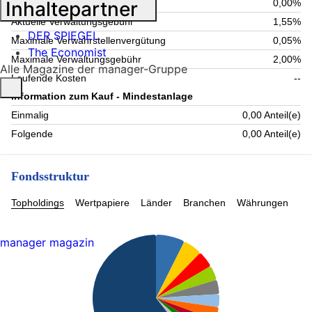
Inhaltepartner
Maximale Rücknahmegebühr
0,00%
Aktuelle Verwaltungsgebühr
1,55%
DER SPIEGEL
Maximale Verwahrstellenvergütung
0,05%
The Economist
Maximale Verwaltungsgebühr
2,00%
Alle Magazine der manager-Gruppe
Laufende Kosten
--
Information zum Kauf - Mindestanlage
Einmalig
0,00 Anteil(e)
Folgende
0,00 Anteil(e)
Fondsstruktur
Topholdings
Wertpapiere
Länder
Branchen
Währungen
manager magazin