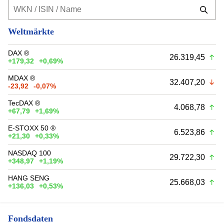
Weltmärkte
DAX ®
26.319,45
+179,32
+0,69%
MDAX ®
32.407,20
-23,92
-0,07%
TecDAX ®
4.068,78
+67,79
+1,69%
E-STOXX 50 ®
6.523,86
+21,30
+0,33%
NASDAQ 100
29.722,30
+348,97
+1,19%
HANG SENG
25.668,03
+136,03
+0,53%
Fondsdaten