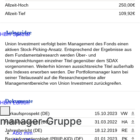
Allzeit-Hoch
250,00€
Allzeit-Tief
109,92€
Anlageidee
HBm Spezial
Union Investment verfolgt beim Management des Fonds einen
aktiven Stock-Picking-Ansatz. Entsprechend der Ergebnisse aus
dem Fundamentalresearch werden Über- und
Untergewichtungen einzelner Titel gegenüber dem SDAX
vorgenommen. Weiterhin können aussichtsreiche Titel außerhalb
des Indexes erworben werden. Der Portfoliomanager kann bei
seiner Titelauswahl auf die Researchexpertise aller
Managementbereiche von Union Investment zurückgreifen.
Dokumente
HBm Edition
Verkaufsprospekt (DE)
15.10.2023
VW
PDF 
manager-Gruppe
Halbjahresbericht (DE)
31.03.2022
HA
PDF 
Jahresbericht (DE)
18.12.2019
RE
PDF 
Abo mm
Basisinformationsblatt (PRIIP-KID) (DE)
01.01.2023
PK
PDF 