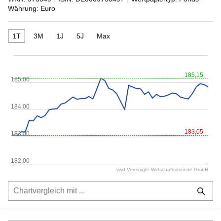
Währung: Euro
1T
3M
1J
5J
Max
185,15
185,00
184,00
183,05
183,00
182,00
vwd Vereinigte Wirtschaftsdienste GmbH