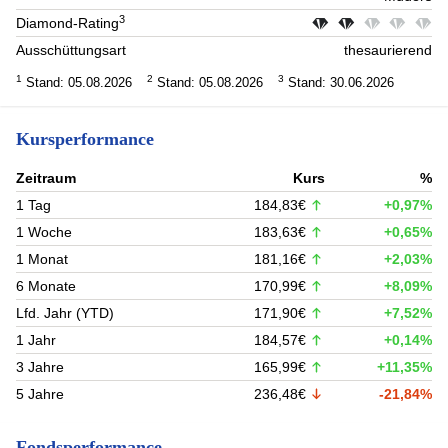
3
Diamond-Rating
Ausschüttungsart
thesaurierend
1
2
3
Stand: 05.08.2026
Stand: 05.08.2026
Stand: 30.06.2026
Kursperformance
Zeitraum
Kurs
%
1 Tag
184,83€
+0,97%
1 Woche
183,63€
+0,65%
1 Monat
181,16€
+2,03%
6 Monate
170,99€
+8,09%
Lfd. Jahr (YTD)
171,90€
+7,52%
1 Jahr
184,57€
+0,14%
3 Jahre
165,99€
+11,35%
5 Jahre
236,48€
-21,84%
Fondsperformance