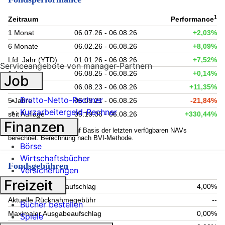
1
Zeitraum
Performance
1 Monat
06.07.26 - 06.08.26
+2,03%
6 Monate
06.02.26 - 06.08.26
+8,09%
Lfd. Jahr (YTD)
01.01.26 - 06.08.26
+7,52%
Serviceangebote von manager-Partnern
1 Jahr
06.08.25 - 06.08.26
+0,14%
Job
3 Jahre
06.08.23 - 06.08.26
+11,35%
Brutto-Netto-Rechner
5 Jahre
06.08.21 - 06.08.26
-21,84%
Kurzarbeitergeld-Rechner
seit Auflage
05.10.06 - 06.08.26
+330,44%
Finanzen
1
Kennzahlen werden auf Basis der letzten verfügbaren NAVs
berechnet. Berechnung nach BVI-Methode.
Börse
Wirtschaftsbücher
Fondsgebühren
Versicherungen
Freizeit
Aktueller Ausgabeaufschlag
4,00%
Aktuelle Rücknahmegebühr
--
Bücher bestellen
Maximaler Ausgabeaufschlag
0,00%
Spiele