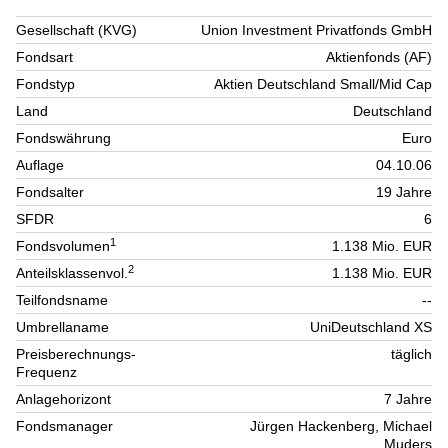
Gesellschaft (KVG)
Union Investment Privatfonds GmbH
Fondsart
Aktienfonds (AF)
Fondstyp
Aktien Deutschland Small/Mid Cap
Land
Deutschland
Fondswährung
Euro
Auflage
04.10.06
Fondsalter
19 Jahre
SFDR
6
1
Fondsvolumen
1.138 Mio. EUR
2
Anteilsklassenvol.
1.138 Mio. EUR
Teilfondsname
--
Umbrellaname
UniDeutschland XS
Preisberechnungs-
täglich
Frequenz
Anlagehorizont
7 Jahre
Fondsmanager
Jürgen Hackenberg, Michael
Muders