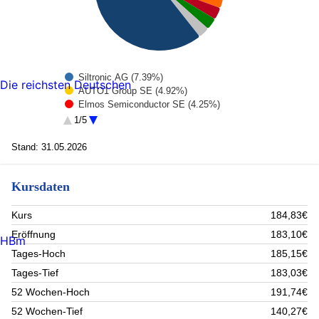
Siltronic AG (7.39%)
Die reichsten Deutschen
AUTO1 Group SE (4.92%)
Elmos Semiconductor SE (4.25%)
CANCOM SE (3.76%)
1/5
JOST Werke SE (3.68%)
HYPOPORT SE (3.32%)
Stand: 31.05.2026
SAF-HOLLAND SE (3.29%)
SCHOTT Pharma AG & Co. KGaA (3.02%)
Kursdaten
BECHTLE AG (2.91%)
Ströer SE & Co. KGaA (2.82%)
Rest (60.64%)
Kurs
184,83€
Eröffnung
183,10€
HBm
Tages-Hoch
185,15€
Tages-Tief
183,03€
52 Wochen-Hoch
191,74€
52 Wochen-Tief
140,27€