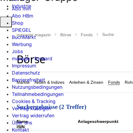
Industrie
Abo mm
Abo HBm
Suche
Shop
öffnen
SPIEGEL
Suche
manager magazin
Börse
Fonds
BuchMarkt
Werbung
Jobs
manage › forward
Impressum
Datenschutz
Barrierefreiheit
Märkte
Aktien & Indizes
Anleihen & Zinsen
Fonds
Rohs
Nutzungsbedingungen
Teilnahmebedingungen
Cookies & Tracking
Suchergebnisse (2 Treffer)
Vertrag kündigen
Vertrag widerrufen
Name
Anlageschwerpunkt
Über uns
ISIN
Kontakt