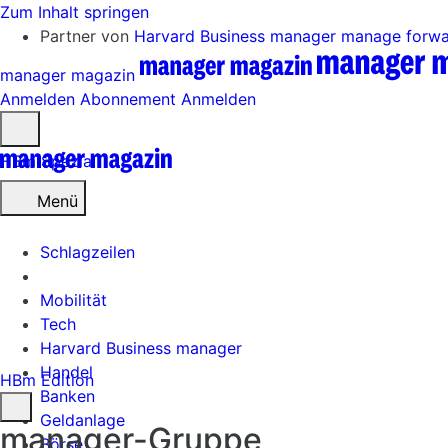
Zum Inhalt springen
Partner von
Harvard Business manager
manage forw
manager magazin
Anmelden
Abonnement
Anmelden
Menü
öffnen
HBm Spezial
Menü
Schlagzeilen
Mobilität
Tech
Harvard Business manager
Handel
HBm Edition
Banken
Geldanlage
manager-Gruppe
Börse