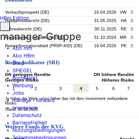
Verkaufsprospekt (DE)
16.04.2026
VW
PDF 
HBm Edition
Halbjahresbericht (DE)
31.05.2025
HA
PDF 
Jahresbericht (DE)
30.11.2025
RE
PDF 
manager-Gruppe
Management regulations (DE)
31.10.2024
MR
PDF 
Basisinformationsblatt (PRIIP-KID) (DE)
16.04.2026
PK
PDF 
Abo mm
Abo HBm
Risiko-Indikator (SRI)
Shop
SPIEGEL
Oft geringere Rendite
Oft höhere Rendite
BuchMarkt
Geringes Risiko
Höheres Risiko
Werbung
1
2
3
4
5
6
7
Jobs
Je höher der Wert, umso höher das mit dem Investment verbundene
manage › forward
Risiko.
Impressum
Stand: 30.06.2026
Datenschutz
Barrierefreiheit
Weitere Fonds der KVG
Nutzungsbedingungen
Teilnahmebedingungen
Fondsart
Anzahl