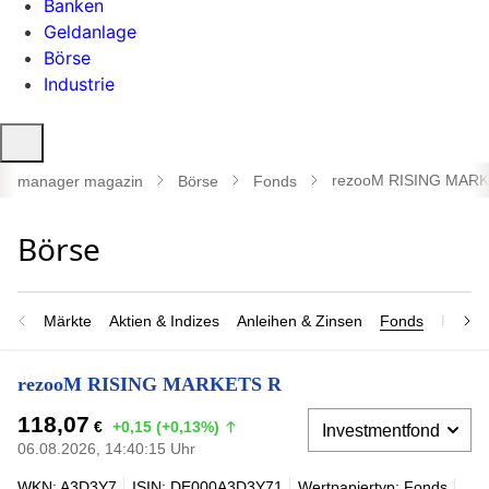
Banken
Geldanlage
Börse
Industrie
Suche
öffnen
rezooM RISING MAR
manager magazin
Börse
Fonds
Märkte
Aktien & Indizes
Anleihen & Zinsen
Fonds
Rohsto
rezooM RISING MARKETS R
118,07
€
+0,15 (+0,13%)
06.08.2026, 14:40:15 Uhr
WKN: A3D3Y7
ISIN: DE000A3D3Y71
Wertpapiertyp: Fonds