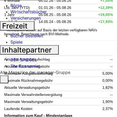
6 Monate
05.02.26 - 05.08.26
+7,05%
Börse
Lfd. Jahr (YTD)
01.01.26 - 05.08.26
+12,39%
Wirtschaftsbücher
1 Jahr
05.08.25 - 05.08.26
+19,05%
Versicherungen
seit Auflage
14.05.24 - 05.08.26
+17,93%
Freizeit
1
Kennzahlen werden auf Basis der letzten verfügbaren NAVs
berechnet. Berechnung nach BVI-Methode.
Bücher bestellen
Spiele
Inhaltepartner
Fondsgebühren
DER SPIEGEL
Aktueller Ausgabeaufschlag
--
The Economist
Aktuelle Rücknahmegebühr
--
Alle Magazine der manager-Gruppe
Maximaler Ausgabeaufschlag
5,00%
Maximale Rücknahmegebühr
0,00%
Aktuelle Verwaltungsgebühr
1,82%
Maximale Verwahrstellenvergütung
--
Maximale Verwaltungsgebühr
1,90%
Laufende Kosten
2,37%
Information zum Kauf - Mindestanlage