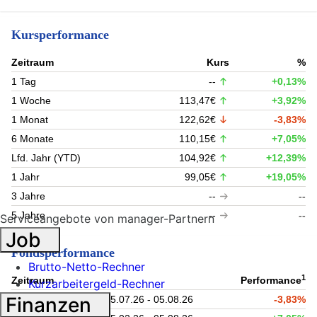
Kursperformance
Zeitraum
Kurs
%
1 Tag
--
+0,13%
1 Woche
113,47€
+3,92%
1 Monat
122,62€
-3,83%
6 Monate
110,15€
+7,05%
Lfd. Jahr (YTD)
104,92€
+12,39%
1 Jahr
99,05€
+19,05%
3 Jahre
--
--
5 Jahre
--
--
Serviceangebote von manager-Partnern
Job
Fondsperformance
Brutto-Netto-Rechner
1
Zeitraum
Performance
Kurzarbeitergeld-Rechner
Finanzen
1 Monat
05.07.26 - 05.08.26
-3,83%