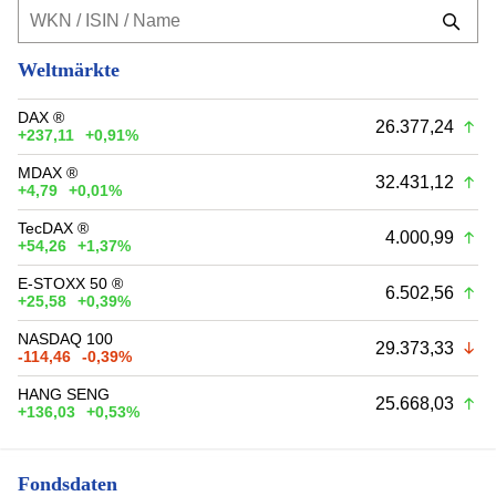
Weltmärkte
DAX ®
26.377,24
+237,11
+0,91%
MDAX ®
32.431,12
+4,79
+0,01%
TecDAX ®
4.000,99
+54,26
+1,37%
E-STOXX 50 ®
6.502,56
+25,58
+0,39%
NASDAQ 100
29.373,33
-114,46
-0,39%
HANG SENG
25.668,03
+136,03
+0,53%
Fondsdaten