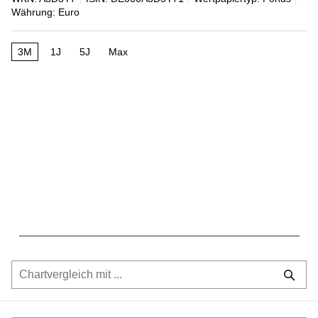
Währung: Euro
3M
1J
5J
Max