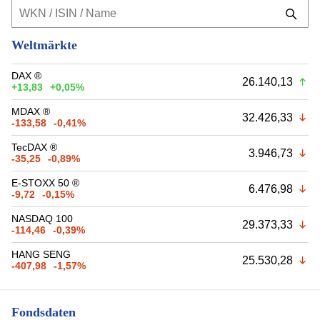
Weltmärkte
DAX ®
26.140,13
+13,83
+0,05%
MDAX ®
32.426,33
-133,58
-0,41%
TecDAX ®
3.946,73
-35,25
-0,89%
E-STOXX 50 ®
6.476,98
-9,72
-0,15%
NASDAQ 100
29.373,33
-114,46
-0,39%
HANG SENG
25.530,28
-407,98
-1,57%
Fondsdaten