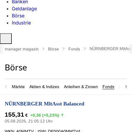
Banken
Geldanlage
Börse
Industrie
Suche
öffnen
NÜRNBERGER MltAsst
manager magazin
Börse
Fonds
Märkte
Aktien & Indizes
Anleihen & Zinsen
Fonds
Rohsto
NÜRNBERGER MltAsst Balanced
155,31
€
+0,36 (+0,23%)
05.08.2026, 21:05:12 Uhr
WKN: A0MMTV
ISIN: DE000A0MMTV4