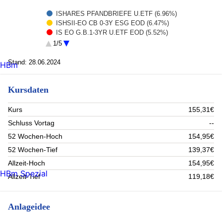
ISHARES PFANDBRIEFE U.ETF (6.96%)
ISHSII-EO CB 0-3Y ESG EOD (6.47%)
IS EO G.B.1-3YR U.ETF EOD (5.52%)
INVESCOM2 US T B 1-3Y A (4.94%)
1/5
UBAM-GLBL HIGH YIE.IHCEUR (4.27%)
XTR.II US TREAS.1-3 1D (4.25%)
Stand: 28.06.2024
HBm
AIS-AIME SRIPAB UETFDREOA (3.89%)
X(IE)-MSCI WO.HE.CA. 1CDL (3.68%)
Kursdaten
AIS-AM.EUR CO.BD UEDREOD (3.64%)
HSBC-JAP.SUS.E. DLA (3.4%)
Rest (52.99%)
Kurs
155,31€
Schluss Vortag
--
52 Wochen-Hoch
154,95€
52 Wochen-Tief
139,37€
Allzeit-Hoch
154,95€
HBm Spezial
Allzeit-Tief
119,18€
Anlageidee