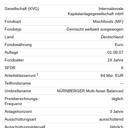
Gesellschaft (KVG)
Internationale
Kapitalanlagegesellschaft mbH
Fondsart
Mischfonds (MF)
Fondstyp
Gemischt weltweit ausgewogen
Land
Deutschland
Fondswährung
Euro
Auflage
01.08.07
Fondsalter
19 Jahre
SFDR
6
1
Anteilsklassenvol.
64 Mio. EUR
Teilfondsname
--
Umbrellaname
NÜRNBERGER Multi Asset Balanced
Preisberechnungs-
täglich
Frequenz
Anlagehorizont
3 Jahre
Ausschüttungsart
ausschüttend
Ausschüttungsintervall
Jährlich