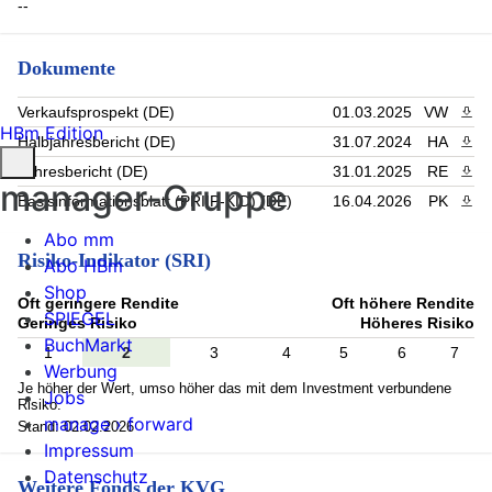
--
Dokumente
Verkaufsprospekt (DE)
01.03.2025
VW
PDF 
HBm Edition
Halbjahresbericht (DE)
31.07.2024
HA
PDF 
Jahresbericht (DE)
31.01.2025
RE
PDF 
manager-Gruppe
Basisinformationsblatt (PRIIP-KID) (DE)
16.04.2026
PK
PDF 
Abo mm
Risiko-Indikator (SRI)
Abo HBm
Shop
Oft geringere Rendite
Oft höhere Rendite
SPIEGEL
Geringes Risiko
Höheres Risiko
BuchMarkt
1
2
3
4
5
6
7
Werbung
Je höher der Wert, umso höher das mit dem Investment verbundene
Jobs
Risiko.
manage › forward
Stand: 02.02.2026
Impressum
Datenschutz
Weitere Fonds der KVG