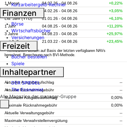
1 Monat
04.07.26 - 04.08.26
+0,22%
Kurzarbeitergeld-Rechner
Finanzen
6 Monate
04.02.26 - 04.08.26
+3,05%
Lfd. Jahr (YTD)
01.01.26 - 04.08.26
+6,10%
Börse
1 Jahr
04.08.25 - 04.08.26
+11,20%
Wirtschaftsbücher
3 Jahre
04.08.23 - 04.08.26
+25,97%
Versicherungen
seit Auflage
21.03.22 - 04.08.26
+23,45%
Freizeit
1
Kennzahlen werden auf Basis der letzten verfügbaren NAVs
berechnet. Berechnung nach BVI-Methode.
Bücher bestellen
Spiele
Inhaltepartner
Fondsgebühren
DER SPIEGEL
Aktueller Ausgabeaufschlag
--
The Economist
Aktuelle Rücknahmegebühr
--
Alle Magazine der manager-Gruppe
Maximaler Ausgabeaufschlag
0,00%
Maximale Rücknahmegebühr
0,00%
Aktuelle Verwaltungsgebühr
--
Maximale Verwahrstellenvergütung
--