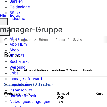
Banken
Geldanlage
Börse
HBm Edition
Industrie
manager-Gruppe
Suche
öffnen
Abo mm
Suche
manager magazin
Börse
Fonds
Abo HBm
Shop
SPIEGEL
BuchMarkt
Werbung
Märkte
Aktien & Indizes
Anleihen & Zinsen
Fonds
Rohsto
Jobs
manage › forward
Suchergebnisse (3 Treffer)
Impressum
Datenschutz
Wert­papier­name
Symbol
Kurs
Barrierefreiheit
WKN
Nutzungsbedingungen
ISIN