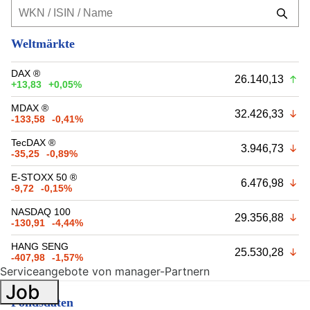
Weltmärkte
DAX ®
26.140,13
+13,83
+0,05%
MDAX ®
32.426,33
-133,58
-0,41%
TecDAX ®
3.946,73
-35,25
-0,89%
E-STOXX 50 ®
6.476,98
-9,72
-0,15%
NASDAQ 100
29.356,88
-130,91
-4,44%
HANG SENG
25.530,28
-407,98
-1,57%
Serviceangebote von manager-Partnern
Job
Fondsdaten