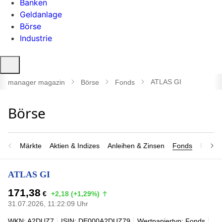
Banken
Geldanlage
Börse
Industrie
Suche
öffnen
ATLAS GI
manager magazin
Börse
Fonds
Märkte
Aktien & Indizes
Anleihen & Zinsen
Fonds
Rohsto
ATLAS GI
171,38
€
+2,18 (+1,29%)
31.07.2026, 11:22:09 Uhr
WKN: A2DUZ7
ISIN: DE000A2DUZ79
Wertpapiertyp: Fonds