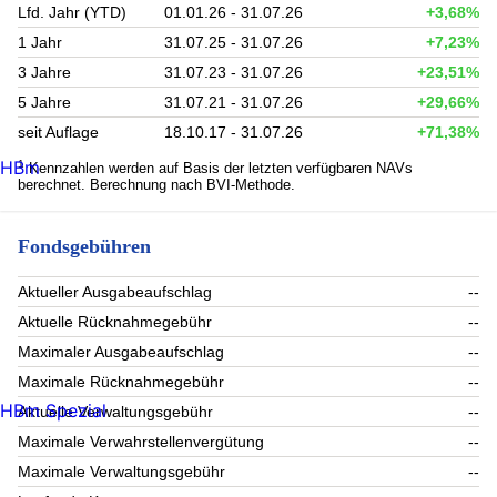
Lfd. Jahr (YTD)
01.01.26 - 31.07.26
+3,68%
1 Jahr
31.07.25 - 31.07.26
+7,23%
3 Jahre
31.07.23 - 31.07.26
+23,51%
5 Jahre
31.07.21 - 31.07.26
+29,66%
seit Auflage
18.10.17 - 31.07.26
+71,38%
HBm
1
Kennzahlen werden auf Basis der letzten verfügbaren NAVs
berechnet. Berechnung nach BVI-Methode.
Fondsgebühren
Aktueller Ausgabeaufschlag
--
Aktuelle Rücknahmegebühr
--
Maximaler Ausgabeaufschlag
--
Maximale Rücknahmegebühr
--
HBm Spezial
Aktuelle Verwaltungsgebühr
--
Maximale Verwahrstellenvergütung
--
Maximale Verwaltungsgebühr
--