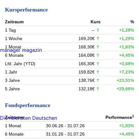
Kursperformance
Zeitraum
Kurs
%
1 Tag
--
+1,29%
1 Woche
169,20€
+1,29%
1 Monat
168,30€
+1,83%
manager magazin
6 Monate
164,08€
+4,45%
Lfd. Jahr (YTD)
165,30€
+3,68%
1 Jahr
159,82€
+7,23%
3 Jahre
138,76€
+23,51%
5 Jahre
132,18€
+29,66%
Fondsperformance
1
Zeitraum
Performance
Die reichsten Deutschen
1 Monat
30.06.26 - 31.07.26
+1,83%
6 Monate
31.01.26 - 31.07.26
+4,45%