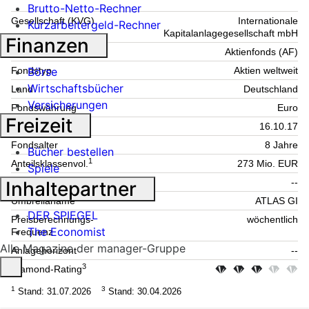
Brutto-Netto-Rechner
Gesellschaft (KVG)
Internationale
Kurzarbeitergeld-Rechner
Kapitalanlagegesellschaft mbH
Finanzen
Fondsart
Aktienfonds (AF)
Börse
Fondstyp
Aktien weltweit
Wirtschaftsbücher
Land
Deutschland
Versicherungen
Fondswährung
Euro
Freizeit
Auflage
16.10.17
Fondsalter
8 Jahre
Bücher bestellen
1
Anteilsklassenvol.
273 Mio. EUR
Spiele
Teilfondsname
--
Inhaltepartner
Umbrellaname
ATLAS GI
DER SPIEGEL
Preisberechnungs-
wöchentlich
The Economist
Frequenz
Alle Magazine der manager-Gruppe
Anlagehorizont
--
3
Diamond-Rating
1
3
Stand: 31.07.2026
Stand: 30.04.2026