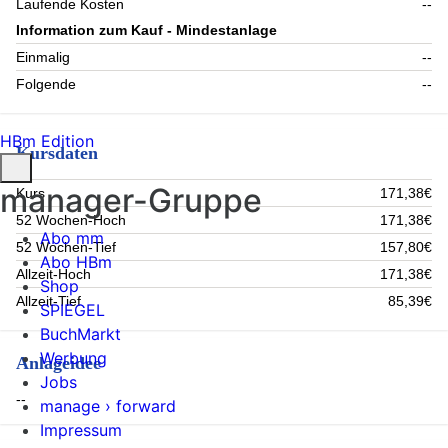
Laufende Kosten
--
Information zum Kauf - Mindestanlage
Einmalig
--
Folgende
--
HBm Edition
Kursdaten
manager-Gruppe
Kurs
171,38€
52 Wochen-Hoch
171,38€
Abo mm
52 Wochen-Tief
157,80€
Abo HBm
Allzeit-Hoch
171,38€
Shop
Allzeit-Tief
85,39€
SPIEGEL
BuchMarkt
Werbung
Anlageidee
Jobs
--
manage › forward
Impressum