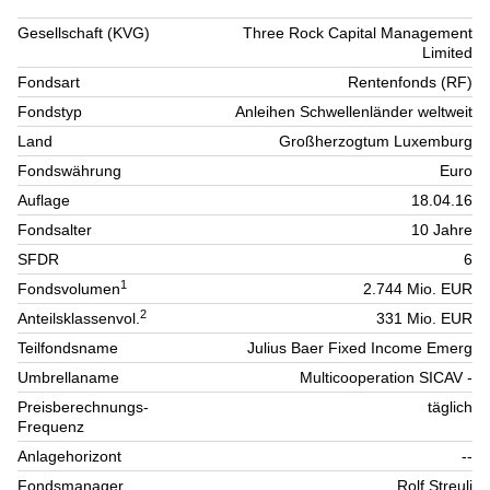
Gesellschaft (KVG)
Three Rock Capital Management
Limited
Fondsart
Rentenfonds (RF)
Fondstyp
Anleihen Schwellenländer weltweit
Land
Großherzogtum Luxemburg
Fondswährung
Euro
Auflage
18.04.16
Fondsalter
10 Jahre
SFDR
6
1
Fondsvolumen
2.744 Mio. EUR
2
Anteilsklassenvol.
331 Mio. EUR
Teilfondsname
Julius Baer Fixed Income Emerg
Umbrellaname
Multicooperation SICAV -
Preisberechnungs-
täglich
Frequenz
Anlagehorizont
--
Fondsmanager
Rolf Streuli