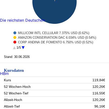
Die reichsten Deutschen
MILLICOM INTL CELLULAR 7.375% USD (0.62%)
AMAZON CONSERVATION DAC 6.034% USD (0.54%)
CORP ANDINA DE FOMENTO 6.750% USD (0.52%)
SAAVI ENERGIA SARL 8.875% USD (0.52%)
1/5
STANDARD CHARTERED PLC 7.000% USD (0.51%)
AES ANDES SA 8.150% USD (0.49%)
Stand: 30.06.2026
HANWHA LIFE INSURANCE 6.300% USD (0.49%)
PUMA INTERNATIONAL FINAN 7.750% USD (0.48%)
Kursdaten
HIKMA FINANCE USA LLC 5.125% USD (0.47%)
HBm
POWER FINANCE CORP LTD 5.320% USD (0.47%)
Rest (94.89%)
Kurs
119,84€
52 Wochen-Hoch
120,26€
52 Wochen-Tief
116,55€
Allzeit-Hoch
120,26€
Allzeit-Tief
96,16€