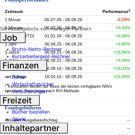
1
Zeitraum
Performance
1 Monat
06.07.26 - 06.08.26
-0,29%
6 Monate
06.02.26 - 06.08.26
+0,32%
Serviceangebote von manager-Partnern
Job
Lfd. Jahr (YTD)
01.01.26 - 06.08.26
+0,88%
1 Jahr
06.08.25 - 06.08.26
+2,85%
Brutto-Netto-Rechner
3 Jahre
06.08.23 - 06.08.26
+15,96%
Kurzarbeitergeld-Rechner
5 Jahre
06.08.21 - 06.08.26
+0,44%
Finanzen
10 Jahre
06.08.16 - 06.08.26
+18,32%
Börse
seit Auflage
18.04.16 - 06.08.26
+21,89%
Wirtschaftsbücher
1
Kennzahlen werden auf Basis der letzten verfügbaren NAVs
Versicherungen
berechnet. Berechnung nach BVI-Methode.
Freizeit
Fondsgebühren
Bücher bestellen
Spiele
Aktueller Ausgabeaufschlag
--
Inhaltepartner
Aktuelle Rücknahmegebühr
--