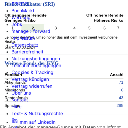
SPIEGEL
Risiko-Indikator (SRI)
BuchMarkt
Oft geringere Rendite
Oft höhere Rendite
Werbung
Geringes Risiko
Höheres Risiko
Jobs
1
2
3
4
5
6
7
manage › forward
Je höher der Wert, umso höher das mit dem Investment verbundene
Impressum
Risiko.
Datenschutz
Stand: 26.08.2024
Barrierefreiheit
Nutzungsbedingungen
Weitere Fonds der KVG
Teilnahmebedingungen
Cookies & Tracking
Fondsart
Anzahl
Vertrag kündigen
Aktienfonds
71
Vertrag widerrufen
Mischfonds
6
Über uns
Rentenfonds
43
Kontakt
Sonstige
288
Hilfe
Text- & Nutzungsrechte
mm auf LinkedIn
Ein Angebot der manager-Gruppe mit Daten von Infront.