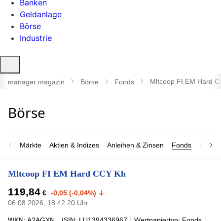
Banken
Geldanlage
Börse
Industrie
Suche
öffnen
Mltcoop FI EM Hard 
manager magazin
Börse
Fonds
Märkte
Aktien & Indizes
Anleihen & Zinsen
Fonds
Rohsto
Mltcoop FI EM Hard CCY Kh
119,84
€
-0,05 (-0,04%)
06.08.2026, 18:42:20 Uhr
WKN: A2AGXN
ISIN: LU1394336967
Wertpapiertyp: Fonds