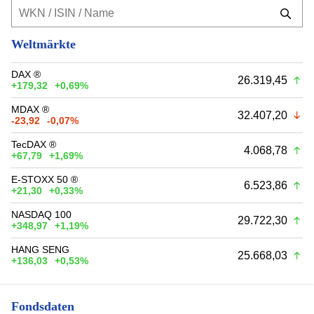
Weltmärkte
DAX ®
26.319,45
+179,32
+0,69%
MDAX ®
32.407,20
-23,92
-0,07%
TecDAX ®
4.068,78
+67,79
+1,69%
E-STOXX 50 ®
6.523,86
+21,30
+0,33%
NASDAQ 100
29.722,30
+348,97
+1,19%
HANG SENG
25.668,03
+136,03
+0,53%
Fondsdaten