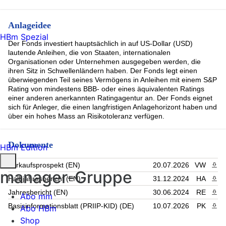
Anlageidee
HBm Spezial
Der Fonds investiert hauptsächlich in auf US-Dollar (USD)
lautende Anleihen, die von Staaten, internationalen
Organisationen oder Unternehmen ausgegeben werden, die
ihren Sitz in Schwellenländern haben. Der Fonds legt einen
überwiegenden Teil seines Vermögens in Anleihen mit einem S&P
Rating von mindestens BBB- oder eines äquivalenten Ratings
einer anderen anerkannten Ratingagentur an. Der Fonds eignet
sich für Anleger, die einen langfristigen Anlagehorizont haben und
über ein hohes Mass an Risikotoleranz verfügen.
Dokumente
HBm Edition
Verkaufsprospekt (EN)
20.07.2026
VW
PDF 
manager-Gruppe
Halbjahresbericht (EN)
31.12.2024
HA
PDF 
Jahresbericht (EN)
30.06.2024
RE
PDF 
Abo mm
Basisinformationsblatt (PRIIP-KID) (DE)
10.07.2026
PK
PDF 
Abo HBm
Shop