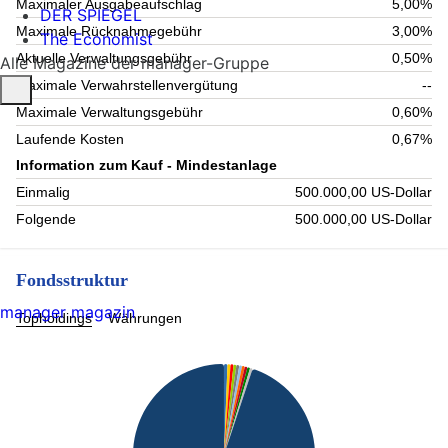
Maximaler Ausgabeaufschlag
5,00%
DER SPIEGEL
Maximale Rücknahmegebühr
3,00%
The Economist
Aktuelle Verwaltungsgebühr
0,50%
Alle Magazine der manager-Gruppe
Maximale Verwahrstellenvergütung
--
Maximale Verwaltungsgebühr
0,60%
Laufende Kosten
0,67%
Information zum Kauf - Mindestanlage
Einmalig
500.000,00 US-Dollar
Folgende
500.000,00 US-Dollar
Fondsstruktur
manager magazin
Topholdings
Währungen