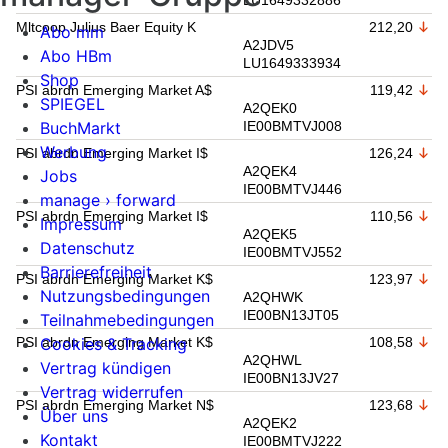
LU1649332886
Mltcoop Julius Baer Equity K
212,20
Abo mm
A2JDV5
Abo HBm
LU1649333934
Shop
PSI abrdn Emerging Market A$
119,42
SPIEGEL
A2QEK0
BuchMarkt
IE00BMTVJ008
Werbung
PSI abrdn Emerging Market I$
126,24
A2QEK4
Jobs
IE00BMTVJ446
manage › forward
PSI abrdn Emerging Market I$
110,56
Impressum
A2QEK5
Datenschutz
IE00BMTVJ552
Barrierefreiheit
PSI abrdn Emerging Market K$
123,97
Nutzungsbedingungen
A2QHWK
IE00BN13JT05
Teilnahmebedingungen
Cookies & Tracking
PSI abrdn Emerging Market K$
108,58
A2QHWL
Vertrag kündigen
IE00BN13JV27
Vertrag widerrufen
PSI abrdn Emerging Market N$
123,68
Über uns
A2QEK2
Kontakt
IE00BMTVJ222