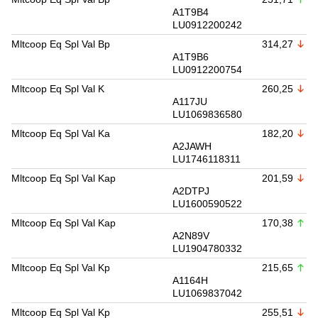
A1T9B4
LU0912200242
Mltcoop Eq Spl Val Bp
314,27
A1T9B6
LU0912200754
Mltcoop Eq Spl Val K
260,25
A117JU
LU1069836580
Mltcoop Eq Spl Val Ka
182,20
A2JAWH
LU1746118311
Mltcoop Eq Spl Val Kap
201,59
A2DTPJ
LU1600590522
Mltcoop Eq Spl Val Kap
170,38
A2N89V
LU1904780332
Mltcoop Eq Spl Val Kp
215,65
A1164H
LU1069837042
Mltcoop Eq Spl Val Kp
255,51