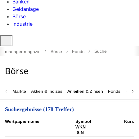
Banken
Geldanlage
Börse
Industrie
Suche
öffnen
Suche
manager magazin
Börse
Fonds
Märkte
Aktien & Indizes
Anleihen & Zinsen
Fonds
Rohsto
Suchergebnisse (178 Treffer)
Wert­papier­name
Symbol
Kurs
WKN
ISIN