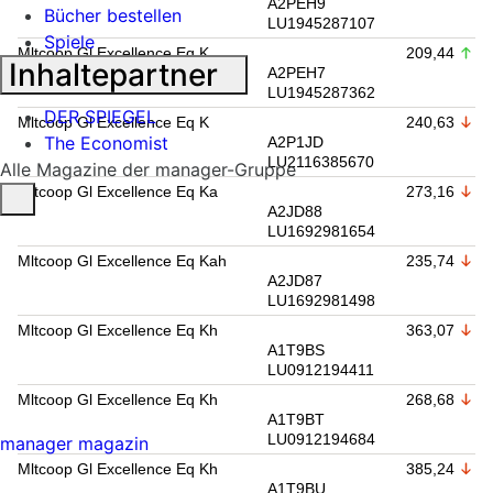
A2PEH9
Bücher bestellen
LU1945287107
Spiele
Mltcoop Gl Excellence Eq K
209,44
Inhaltepartner
A2PEH7
LU1945287362
DER SPIEGEL
Mltcoop Gl Excellence Eq K
240,63
The Economist
A2P1JD
LU2116385670
Alle Magazine der manager-Gruppe
Mltcoop Gl Excellence Eq Ka
273,16
A2JD88
LU1692981654
Mltcoop Gl Excellence Eq Kah
235,74
A2JD87
LU1692981498
Mltcoop Gl Excellence Eq Kh
363,07
A1T9BS
LU0912194411
Mltcoop Gl Excellence Eq Kh
268,68
A1T9BT
LU0912194684
manager magazin
Mltcoop Gl Excellence Eq Kh
385,24
A1T9BU