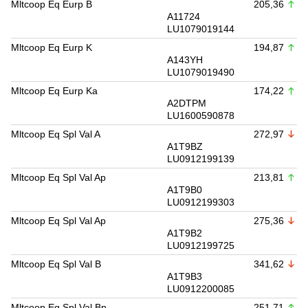
Mltcoop Eq Eurp B
205,36
A11724
LU1079019144
Mltcoop Eq Eurp K
194,87
A143YH
LU1079019490
Mltcoop Eq Eurp Ka
174,22
A2DTPM
LU1600590878
Mltcoop Eq Spl Val A
272,97
A1T9BZ
LU0912199139
Mltcoop Eq Spl Val Ap
213,81
A1T9B0
LU0912199303
Mltcoop Eq Spl Val Ap
275,36
A1T9B2
LU0912199725
Mltcoop Eq Spl Val B
341,62
A1T9B3
LU0912200085
Mltcoop Eq Spl Val Bp
251,71