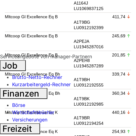
A1164J
LU1069837125
Mltcoop Gl Excellence Eq B
411,74
A1T9BG
LU0912192399
Mltcoop Gl Excellence Eq B
245,69
A2PEJA
LU1945287016
Mltcoop Gl Excellence Eq B
201,85
Serviceangebote von manager-Partnern
A2PEH8
Job
LU1945287289
Mltcoop Gl Excellence Eq Bh
339,74
Brutto-Netto-Rechner
A1T9BH
Kurzarbeitergeld-Rechner
LU0912192555
Finanzen
Mltcoop Gl Excellence Eq Bh
360,34
A1T9BK
LU0912192985
Börse
Wirtschaftsbücher
Mltcoop Gl Excellence Eq K
440,16
A1T9BR
Versicherungen
LU0912194254
Freizeit
Mltcoop Gl Excellence Eq K
254,93