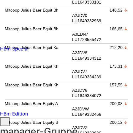
LU1649333181
Mltcoop Julius Baer Equit Bh
148,52
A2JDV0
LU1649332969
Mltcoop Julius Baer Equit Bh
166,65
A3EDN7
LU1728555472
Mltcoop Julius Baer Equit Ka
212,20
HBm Spezial
A2JDV8
LU1649334312
Mltcoop Julius Baer Equit Kh
173,31
A2JDV7
LU1649334239
Mltcoop Julius Baer Equit Kh
157,55
A2JDV6
LU1649334072
Mltcoop Julius Baer Equity A
200,08
A2JDVW
HBm Edition
LU1649332456
Mltcoop Julius Baer Equity B
200,12
A2JDVZ
manager-Gruppe