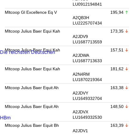
LU0912194841
Mltcoop Gl Excellence Eq V
195,94
A2QB3H
LU2225707434
Mltcoop Julius Baer Equi Kah
173,35
A2JDV9
LU1687713559
Mltcoop Julius Baer Equi Kah
157,51
Die reichsten Deutschen
A2JDWA
LU1687713633
Mltcoop Julius Baer Equi Kah
181,62
A2N4RM
LU1870219364
Mltcoop Julius Baer Equit Ah
163,38
A2JDVY
LU1649332704
Mltcoop Julius Baer Equit Ah
148,50
A2JDVX
HBm
LU1649332530
Mltcoop Julius Baer Equit Bh
163,39
A2JDV1