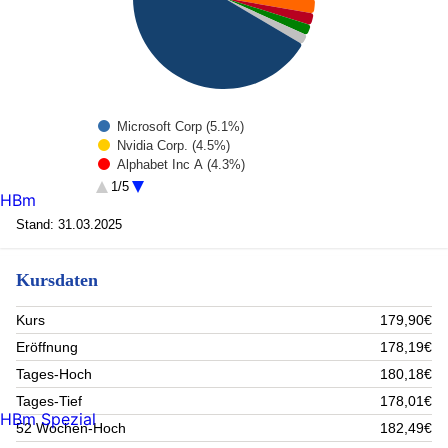
Microsoft Corp (5.1%)
Nvidia Corp. (4.5%)
Alphabet Inc A (4.3%)
Amazon.com (4.3%)
1/5
HBm
APPLE INC (3.8%)
MasterCard Incorporated Class A (3.2%)
Stand: 31.03.2025
Bnp paribas (2.5%)
Amphenol (2.1%)
Kursdaten
ASTRAZENECA PLC (1.9%)
Hydro One Ltd Reg (1.8%)
Rest (66.5%)
Kurs
179,90€
Eröffnung
178,19€
Tages-Hoch
180,18€
Tages-Tief
178,01€
HBm Spezial
52 Wochen-Hoch
182,49€