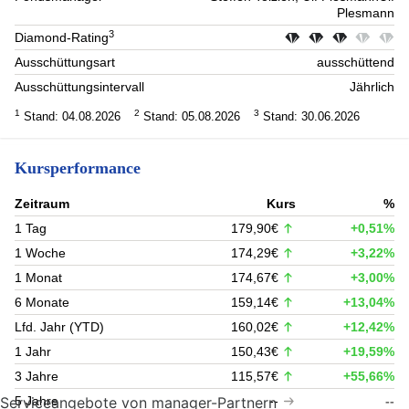
Plesmann
3
Diamond-Rating
Ausschüttungsart
ausschüttend
Ausschüttungsintervall
Jährlich
1
2
3
Stand: 04.08.2026
Stand: 05.08.2026
Stand: 30.06.2026
Kursperformance
Zeitraum
Kurs
%
1 Tag
179,90€
+0,51%
1 Woche
174,29€
+3,22%
1 Monat
174,67€
+3,00%
6 Monate
159,14€
+13,04%
Lfd. Jahr (YTD)
160,02€
+12,42%
1 Jahr
150,43€
+19,59%
3 Jahre
115,57€
+55,66%
5 Jahre
--
--
Serviceangebote von manager-Partnern