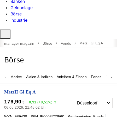
Banken
Geldanlage
Börse
Industrie
Suche
öffnen
MetzII Gl Eq A
manager magazin
Börse
Fonds
Märkte
Aktien & Indizes
Anleihen & Zinsen
Fonds
Rohsto
MetzII Gl Eq A
179,90
€
+0,91 (+0,51%)
06.08.2026, 21:45:02 Uhr
WKN: 989439
ISIN: IE0003723560
Wertpapiertyp: Fonds