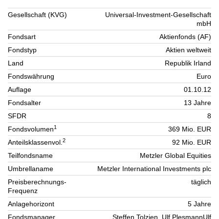
Gesellschaft (KVG)
Universal-Investment-Gesellschaft
mbH
Fondsart
Aktienfonds (AF)
Fondstyp
Aktien weltweit
Land
Republik Irland
Fondswährung
Euro
Auflage
01.10.12
Fondsalter
13 Jahre
SFDR
8
1
Fondsvolumen
369 Mio. EUR
2
Anteilsklassenvol.
92 Mio. EUR
Teilfondsname
Metzler Global Equities
Umbrellaname
Metzler International Investments plc
Preisberechnungs-
täglich
Frequenz
Anlagehorizont
5 Jahre
Fondsmanager
Steffen Tolzien, Ulf PlesmannUlf