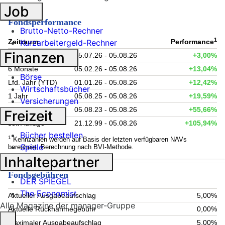
Job
Fondsperformance
Brutto-Netto-Rechner
1
Zeitraum
Performance
Kurzarbeitergeld-Rechner
Finanzen
1 Monat
05.07.26 - 05.08.26
+3,00%
6 Monate
05.02.26 - 05.08.26
+13,04%
Börse
Lfd. Jahr (YTD)
01.01.26 - 05.08.26
+12,42%
Wirtschaftsbücher
1 Jahr
05.08.25 - 05.08.26
+19,59%
Versicherungen
3 Jahre
05.08.23 - 05.08.26
+55,66%
Freizeit
seit Auflage
21.12.99 - 05.08.26
+105,94%
Bücher bestellen
1
Kennzahlen werden auf Basis der letzten verfügbaren NAVs
Spiele
berechnet. Berechnung nach BVI-Methode.
Inhaltepartner
Fondsgebühren
DER SPIEGEL
The Economist
Aktueller Ausgabeaufschlag
5,00%
Alle Magazine der manager-Gruppe
Aktuelle Rücknahmegebühr
0,00%
Maximaler Ausgabeaufschlag
5,00%