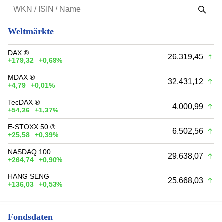
Weltmärkte
DAX ®
26.319,45
+179,32
+0,69%
MDAX ®
32.431,12
+4,79
+0,01%
TecDAX ®
4.000,99
+54,26
+1,37%
E-STOXX 50 ®
6.502,56
+25,58
+0,39%
NASDAQ 100
29.638,07
+264,74
+0,90%
HANG SENG
25.668,03
+136,03
+0,53%
Fondsdaten