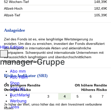
52 Wochen-Tief
148,39€
Allzeit-Hoch
182,49€
Allzeit-Tief
105,39€
Anlageidee
Ziel des Fonds ist es, eine langfristige Wertsteigerung zu
erzielen. Um dies zu erreichen, investiert der Fonds diversifiziert
HBm Edition
überwiegend in internationale Aktien und aktienähnliche
Wertpapiere. Schwerpunkt sind internationale Unternehmen mit
voraussichtlich langfristigen und überdurchschnittlichem
manager-Gruppe
Wachstumsaussichten.
Abo mm
Risiko-Indikator (SRI)
Abo HBm
Shop
Oft geringere Rendite
Oft höhere Rendite
SPIEGEL
Geringes Risiko
Höheres Risiko
BuchMarkt
1
2
3
4
5
6
7
Werbung
Je höher der Wert, umso höher das mit dem Investment verbundene
Jobs
Risiko.