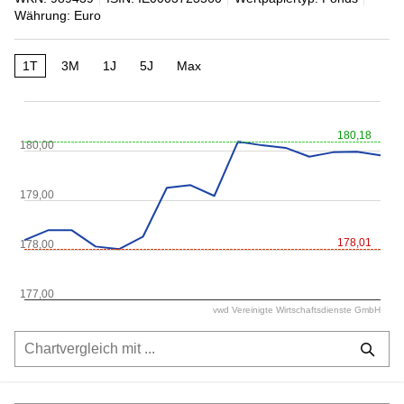
Währung: Euro
1T
3M
1J
5J
Max
180,18
180,00
179,00
178,01
178,00
177,00
vwd Vereinigte Wirtschaftsdienste GmbH