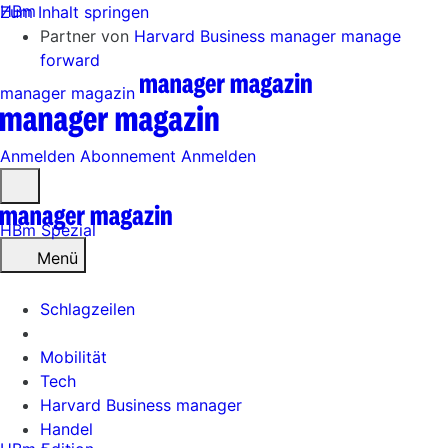
HBm
Zum Inhalt springen
Partner von
Harvard Business manager
manage
forward
manager magazin
Anmelden
Abonnement
Anmelden
Menü
öffnen
HBm Spezial
Menü
Schlagzeilen
Mobilität
Tech
Harvard Business manager
Handel