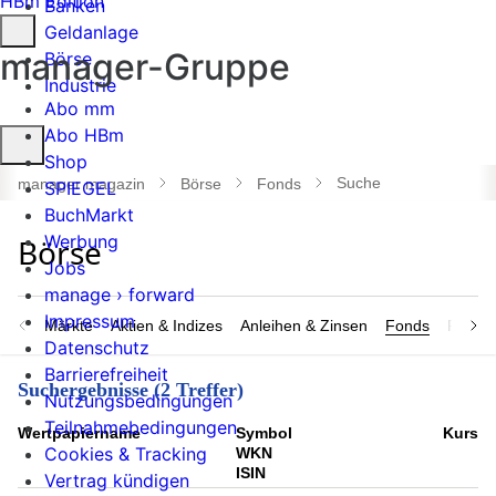
HBm Edition
Banken
Geldanlage
manager-Gruppe
Börse
Industrie
Abo mm
Abo HBm
Suche
Shop
öffnen
Suche
manager magazin
Börse
Fonds
SPIEGEL
BuchMarkt
Werbung
Jobs
manage › forward
Impressum
Märkte
Aktien & Indizes
Anleihen & Zinsen
Fonds
Rohsto
Datenschutz
Barrierefreiheit
Suchergebnisse (2 Treffer)
Nutzungsbedingungen
Teilnahmebedingungen
Wert­papier­name
Symbol
Kurs
Cookies & Tracking
WKN
ISIN
Vertrag kündigen