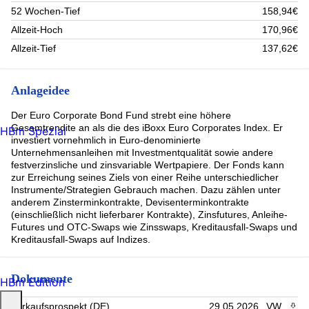
52 Wochen-Tief
158,94€
Allzeit-Hoch
170,96€
Allzeit-Tief
137,62€
Anlageidee
Der Euro Corporate Bond Fund strebt eine höhere
Gesamtrendite an als die des iBoxx Euro Corporates Index. Er
HBm Spezial
investiert vornehmlich in Euro-denominierte
Unternehmensanleihen mit Investmentqualität sowie andere
festverzinsliche und zinsvariable Wertpapiere. Der Fonds kann
zur Erreichung seines Ziels von einer Reihe unterschiedlicher
Instrumente/Strategien Gebrauch machen. Dazu zählen unter
anderem Zinsterminkontrakte, Devisenterminkontrakte
(einschließlich nicht lieferbarer Kontrakte), Zinsfutures, Anleihe-
Futures und OTC-Swaps wie Zinsswaps, Kreditausfall-Swaps und
Kreditausfall-Swaps auf Indizes.
Dokumente
HBm Edition
Verkaufsprospekt (DE)
29.05.2026
VW
PDF 