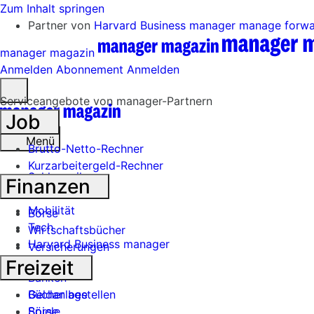
Zum Inhalt springen
Partner von
Harvard Business manager
manage forw
manager magazin
Anmelden
Abonnement
Anmelden
Menü
Serviceangebote von manager-Partnern
öffnen
Job
Menü
Brutto-Netto-Rechner
Kurzarbeitergeld-Rechner
Schlagzeilen
Finanzen
Mobilität
Börse
Tech
Wirtschaftsbücher
Harvard Business manager
Versicherungen
Handel
Freizeit
Banken
Geldanlage
Bücher bestellen
Börse
Spiele