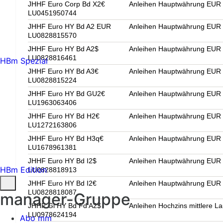
JHHF Euro Corp Bd X2€
Anleihen Hauptwährung EUR U
LU0451950744
JHHF Euro HY Bd A2 EUR
Anleihen Hauptwährung EUR H
LU0828815570
JHHF Euro HY Bd A2$
Anleihen Hauptwährung EUR H
LU0828816461
HBm Spezial
JHHF Euro HY Bd A3€
Anleihen Hauptwährung EUR H
LU0828815224
JHHF Euro HY Bd GU2€
Anleihen Hauptwährung EUR H
LU1963063406
JHHF Euro HY Bd H2€
Anleihen Hauptwährung EUR H
LU1272163806
JHHF Euro HY Bd H3q€
Anleihen Hauptwährung EUR H
LU1678961381
JHHF Euro HY Bd I2$
Anleihen Hauptwährung EUR H
HBm Edition
LU0828818913
JHHF Euro HY Bd I2€
Anleihen Hauptwährung EUR H
LU0828818087
manager-Gruppe
JHHF Gl HY Bd Fd A2$
Anleihen Hochzins mittlere La
LU0978624194
Abo mm