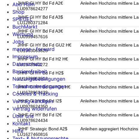
JHHF Gl HY Bd Fd A2€
Anleihen Hochzins mittlere La
Abo HBm
LU0978624277
Shop
JHHF Gl HY Bd Fd A3$
Anleihen Hochzins mittlere La
SPIEGEL
LU1280371284
BuchMarkt
JHHF Gl HY Bd Fd A3€
Anleihen Hochzins mittlere La
Werbung
LU0999457616
Jobs
JHHF Gl HY Bd Fd GU2 H€
Anleihen Hochzins mittlere La
manage › forward
LU1963063828
Impressum
JHHF Gl HY Bd Fd H2 H€
Anleihen Hochzins mittlere La
Datenschutz
LU1678962272
Barrierefreiheit
JHHF Gl HY Bd Fd H2$
Anleihen Hochzins mittlere La
Nutzungsbedingungen
LU1678962512
Teilnahmebedingungen
JHHF Gl HY Bd Fd H3q H€
Anleihen Hochzins mittlere La
LU1678962439
Cookies & Tracking
Vertrag kündigen
JHHF Gl HY Bd Fd I2$
Anleihen Hochzins mittlere La
LU0978624350
Vertrag widerrufen
JHHF Gl HY Bd Fd I2€
Anleihen Hochzins mittlere La
Über uns
LU0978624434
Kontakt
JHHF Strategic Bond A2$
Anleihen aggregiert Hochzins
Hilfe
LU1627460816
Text- & Nutzungsrechte