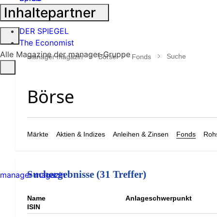
Inhaltepartner
Industrie
DER SPIEGEL
Suche
The Economist
öffnen
Alle Magazine der manager-Gruppe
Suche
manager magazin
Börse
Fonds
Märkte
Aktien & Indizes
Anleihen & Zinsen
Fonds
Rohs
Suchergebnisse (31 Treffer)
manager magazin
Name
Anlageschwerpunkt
ISIN