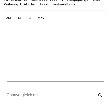
Währung: US-Dollar
Börse: Investmentfonds
3M
1J
5J
Max