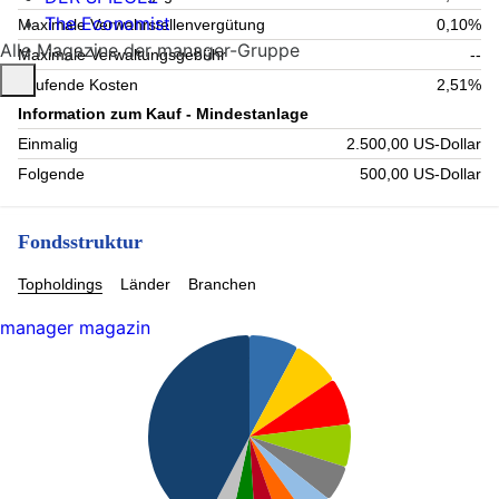
The Economist
Maximale Verwahrstellenvergütung
0,10%
Alle Magazine der manager-Gruppe
Maximale Verwaltungsgebühr
--
Laufende Kosten
2,51%
Information zum Kauf - Mindestanlage
Einmalig
2.500,00 US-Dollar
Folgende
500,00 US-Dollar
Fondsstruktur
Topholdings
Länder
Branchen
manager magazin