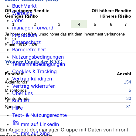
BuchMarkt
Oft geringere Rendite
Oft höhere Rendite
Werbung
Geringes Risiko
Höheres Risiko
Jobs
1
2
3
4
5
6
7
manage › forward
Je höher der Wert, umso höher das mit dem Investment verbundene
Impressum
Risiko.
Datenschutz
Stand: 06.03.2025
Barrierefreiheit
Nutzungsbedingungen
Weitere Fonds der KVG
Teilnahmebedingungen
Cookies & Tracking
Fondsart
Anzahl
Vertrag kündigen
Aktienfonds
154
Vertrag widerrufen
Mischfonds
5
Über uns
Rentenfonds
30
Kontakt
Sonstige
31
Hilfe
Text- & Nutzungsrechte
mm auf LinkedIn
Ein Angebot der manager-Gruppe mit Daten von Infront.
mm auf Xing