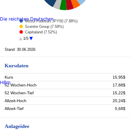
Die reichsten Deutschen
Mitsui Fudosan JPY50 (7.88%)
Scentre Group (7.59%)
Capitaland (7.52%)
Link Reit (6.9%)
1/5
Sun Hung Kai Properties (5.72%)
Charter Hall Retail REIT (4.52%)
Stand: 30.06.2026
Japan Real Estate Investment Corp (REIT) (4.45%)
United Urban Investment (4.41%)
Kursdaten
Kenedix Realty (4.39%)
LASALLE LOGIPORT REIT (4.28%)
Rest (42.34%)
Kurs
15,95$
HBm
52 Wochen-Hoch
17,88$
52 Wochen-Tief
15,22$
Allzeit-Hoch
20,24$
Allzeit-Tief
5,68$
Anlageidee