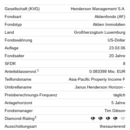
Gesellschaft (KVG)
Henderson Management S.A.
Fondsart
Aktienfonds (AF)
Fondstyp
Aktien Immobilien
Land
Großherzogtum Luxemburg
Fondswährung
US-Dollar
Auflage
23.03.06
Fondsalter
20 Jahre
SFDR
8
1
Anteilsklassenvol.
0.083398 Mio. EUR
Teilfondsname
Asia-Pacific Property Income F
Umbrellaname
Janus Henderson Horizon -
Preisberechnungs-Frequenz
täglich
Anlagehorizont
5 Jahre
Fondsmanager
Tim Gibson
3
Diamond-Rating
Ausschüttungsart
thesaurierend