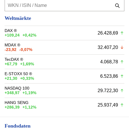
Weltmärkte
DAX ®
26.428,69
+109,24
+0,42%
MDAX ®
32.407,20
-23,92
-0,07%
TecDAX ®
4.068,78
+67,79
+1,69%
E-STOXX 50 ®
6.523,86
+21,30
+0,33%
NASDAQ 100
29.722,30
+348,97
+1,19%
HANG SENG
25.937,49
+286,39
+1,12%
Fondsdaten