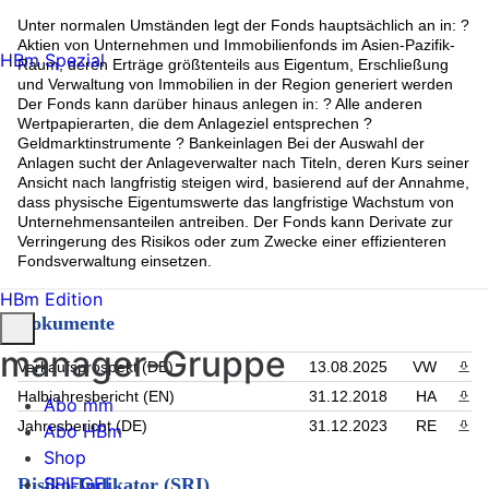
Unter normalen Umständen legt der Fonds hauptsächlich an in: ?
Aktien von Unternehmen und Immobilienfonds im Asien-Pazifik-
HBm Spezial
Raum, deren Erträge größtenteils aus Eigentum, Erschließung
und Verwaltung von Immobilien in der Region generiert werden
Der Fonds kann darüber hinaus anlegen in: ? Alle anderen
Wertpapierarten, die dem Anlageziel entsprechen ?
Geldmarktinstrumente ? Bankeinlagen Bei der Auswahl der
Anlagen sucht der Anlageverwalter nach Titeln, deren Kurs seiner
Ansicht nach langfristig steigen wird, basierend auf der Annahme,
dass physische Eigentumswerte das langfristige Wachstum von
Unternehmensanteilen antreiben. Der Fonds kann Derivate zur
Verringerung des Risikos oder zum Zwecke einer effizienteren
Fondsverwaltung einsetzen.
HBm Edition
Dokumente
manager-Gruppe
Verkaufsprospekt (DE)
13.08.2025
VW
PDF 
Halbjahresbericht (EN)
31.12.2018
HA
PDF 
Abo mm
Jahresbericht (DE)
31.12.2023
RE
PDF 
Abo HBm
Shop
SPIEGEL
Risiko-Indikator (SRI)