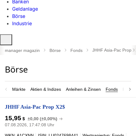
Banken
Geldanlage
Börse
Industrie
Suche
öffnen
JHHF Asia-Pac Prop X
manager magazin
Börse
Fonds
Märkte
Aktien & Indizes
Anleihen & Zinsen
Fonds
Rohsto
JHHF Asia-Pac Prop X2$
15,95
$
±0,00 (±0,00%)
07.08.2026, 17:47:08 Uhr
WKN: A1CXNN
ISIN: LU0247698441
Wertpapiertyp: Fonds