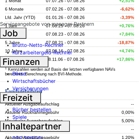
1 Monat
07.07.26 - 07.08.26
+2,51%
6 Monate
07.02.26 - 07.08.26
-6,62%
Lfd. Jahr (YTD)
01.01.26 - 07.08.26
-3,39%
Serviceangebote von manager-Partnern
1 Jahr
07.08.25 - 07.08.26
+0,76%
Job
3 Jahre
07.08.23 - 07.08.26
+7,84%
5 Jahre
07.08.21 - 07.08.26
-18,87%
Brutto-Netto-Rechner
10 Jahre
07.08.16 - 07.08.26
+4,74%
Kurzarbeitergeld-Rechner
Finanzen
seit Auflage
28.11.06 - 07.08.26
+17,86%
1
Kennzahlen werden auf Basis der letzten verfügbaren NAVs
Börse
berechnet. Berechnung nach BVI-Methode.
Wirtschaftsbücher
Versicherungen
Fondsgebühren
Freizeit
Aktueller Ausgabeaufschlag
--
Bücher bestellen
Aktuelle Rücknahmegebühr
0,00%
Spiele
Maximaler Ausgabeaufschlag
5,00%
Inhaltepartner
Maximale Rücknahmegebühr
--
DER SPIEGEL
Aktuelle Verwaltungsgebühr
1,20%