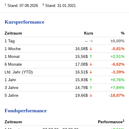
1
3
Stand: 07.08.2026
Stand: 31.01.2021
Kursperformance
Zeitraum
Kurs
%
1 Tag
--
±0,00%
1 Woche
16,08$
-0,81%
1 Monat
15,56$
+2,51%
6 Monate
17,08$
-6,62%
Lfd. Jahr (YTD)
16,51$
-3,39%
1 Jahr
15,83$
+0,76%
3 Jahre
14,79$
+7,84%
5 Jahre
19,66$
-18,87%
Fondsperformance
1
Zeitraum
Performance