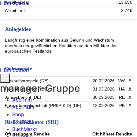
Allzeit-Hoch
13,65€
HBm Spezial
Allzeit-Tief
2,74€
Anlageidee
Langfristig eine Kombination aus Gewinn und Wachstum
oberhalb der gewöhnlichen Renditen auf den Märkten des
europäischen Festlands.
Dokumente
HBm Edition
Verkaufsprospekt (DE)
20.02.2026
VW
PDF 
manager-Gruppe
Halbjahresbericht (DE)
31.03.2026
HA
PDF 
Jahresbericht (DE)
30.09.2025
RE
PDF 
Abo mm
Basisinformationsblatt (PRIIP-KID) (DE)
13.02.2026
PK
PDF 
Abo HBm
Shop
SPIEGEL
Risiko-Indikator (SRI)
BuchMarkt
Oft geringere Rendite
Oft höhere Rendite
Werbung