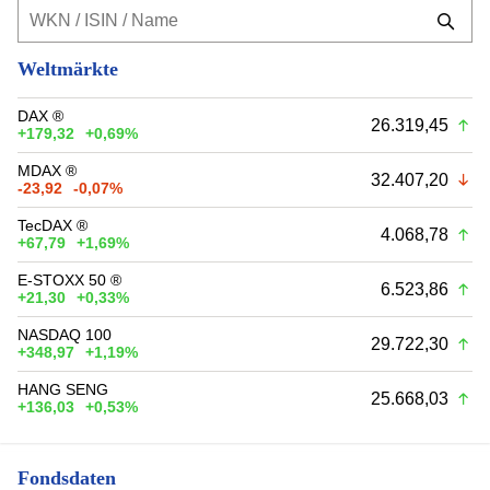
Weltmärkte
DAX ®
26.319,45
+179,32
+0,69%
MDAX ®
32.407,20
-23,92
-0,07%
TecDAX ®
4.068,78
+67,79
+1,69%
E-STOXX 50 ®
6.523,86
+21,30
+0,33%
NASDAQ 100
29.722,30
+348,97
+1,19%
HANG SENG
25.668,03
+136,03
+0,53%
Fondsdaten