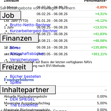
Zeitraum
Performance
1 Monat
06.07.26 - 06.08.26
-0,85%
Serviceangebote von manager-Partnern
Job
6 Monate
06.02.26 - 06.08.26
+4,31%
Lfd. Jahr (YTD)
01.01.26 - 06.08.26
+6,12%
Brutto-Netto-Rechner
1 Jahr
06.08.25 - 06.08.26
+13,51%
Kurzarbeitergeld-Rechner
3 Jahre
06.08.23 - 06.08.26
+41,83%
Finanzen
5 Jahre
06.08.21 - 06.08.26
+48,08%
Börse
10 Jahre
06.08.16 - 06.08.26
+135,80%
Wirtschaftsbücher
seit Auflage
24.03.05 - 06.08.26
+301,11%
Versicherungen
1
Kennzahlen werden auf Basis der letzten verfügbaren NAVs
Freizeit
berechnet. Berechnung nach BVI-Methode.
Bücher bestellen
Fondsgebühren
Spiele
Inhaltepartner
Aktueller Ausgabeaufschlag
--
Aktuelle Rücknahmegebühr
0,00%
DER SPIEGEL
Maximaler Ausgabeaufschlag
5,00%
The Economist
Maximale Rücknahmegebühr
0,00%