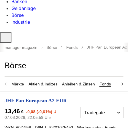
Banken
Geldanlage
Börse
Industrie
Suche
öffnen
JHF Pan European A2
manager magazin
Börse
Fonds
Märkte
Aktien & Indizes
Anleihen & Zinsen
Fonds
Rohsto
JHF Pan European A2 EUR
13,46
€
-0,08 (-0,61%)
07.08.2026, 22:05:59 Uhr
WKN: A0DNE8
ISIN: LU0201075453
Wertpapiertyp: Fonds