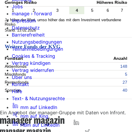
Geringes Risiko
Höheres Risiko
Jobs
1
2
3
4
5
6
7
manage › forward
Je höher der Wert, umso höher das mit dem Investment verbundene
Impressum
Risiko.
Datenschutz
Stand: 13.02.2026
Barrierefreiheit
Nutzungsbedingungen
Weitere Fonds der KVG
Teilnahmebedingungen
Cookies & Tracking
Fondsart
Anzahl
Vertrag kündigen
Aktienfonds
148
Vertrag widerrufen
Mischfonds
5
Über uns
Rentenfonds
27
Kontakt
Sonstige
40
Hilfe
Text- & Nutzungsrechte
mm auf LinkedIn
Ein Angebot der manager-Gruppe mit Daten von Infront.
mm auf Xing
HBm auf LinkedIn