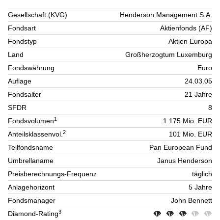
Gesellschaft (KVG)
Henderson Management S.A.
Fondsart
Aktienfonds (AF)
Fondstyp
Aktien Europa
Land
Großherzogtum Luxemburg
Fondswährung
Euro
Auflage
24.03.05
Fondsalter
21 Jahre
SFDR
8
1
Fondsvolumen
1.175 Mio. EUR
2
Anteilsklassenvol.
101 Mio. EUR
Teilfondsname
Pan European Fund
Umbrellaname
Janus Henderson
Preisberechnungs-Frequenz
täglich
Anlagehorizont
5 Jahre
Fondsmanager
John Bennett
3
Diamond-Rating