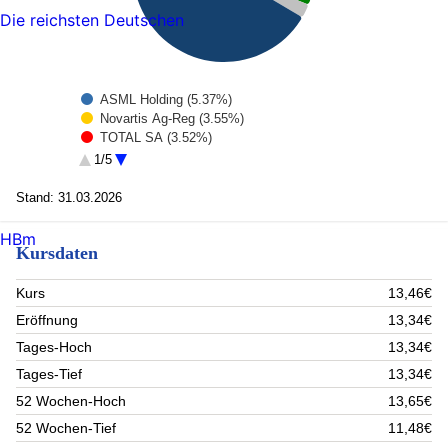
Die reichsten Deutschen
ASML Holding (5.37%)
Novartis Ag-Reg (3.55%)
TOTAL SA (3.52%)
Erste Bank NPV (3.32%)
1/5
Iberdrola SA (3.3%)
Banco Santander S.A. (3.26%)
Stand: 31.03.2026
Royal Dutch Shell -A- (3.06%)
Siemens AG (2.85%)
HBm
Kursdaten
Roche Holding (2.82%)
Banco Bilbao Vizcaya Argentaria S.A. (2.47%)
Rest (66.48%)
Kurs
13,46€
Eröffnung
13,34€
Tages-Hoch
13,34€
Tages-Tief
13,34€
52 Wochen-Hoch
13,65€
52 Wochen-Tief
11,48€