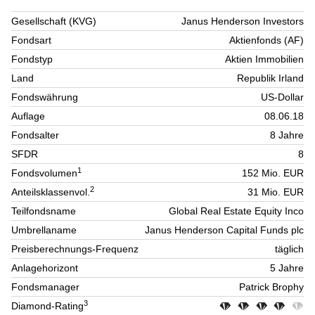
Gesellschaft (KVG)
Janus Henderson Investors
Fondsart
Aktienfonds (AF)
Fondstyp
Aktien Immobilien
Land
Republik Irland
Fondswährung
US-Dollar
Auflage
08.06.18
Fondsalter
8 Jahre
SFDR
8
1
Fondsvolumen
152 Mio. EUR
2
Anteilsklassenvol.
31 Mio. EUR
Teilfondsname
Global Real Estate Equity Inco
Umbrellaname
Janus Henderson Capital Funds plc
Preisberechnungs-Frequenz
täglich
Anlagehorizont
5 Jahre
Fondsmanager
Patrick Brophy
3
Diamond-Rating