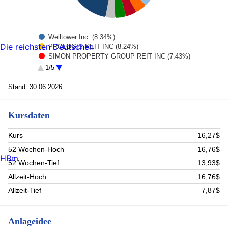
Welltower Inc. (8.34%)
Die reichsten Deutschen
PROLOGIS REIT INC (8.24%)
SIMON PROPERTY GROUP REIT INC (7.43%)
Digital Realty Trust Inc. (5.6%)
1/5
VENTAS INC (4.44%)
VICI PPTYS INC (3.98%)
Stand: 30.06.2026
Mid-America Apartment Communities (3.95%)
Goodman Group REIT AUD (3.85%)
Kursdaten
LAMAR ADVERTISING CO-A (3.77%)
Omega Healthcare Investors (3.36%)
Rest (47.04%)
Kurs
16,27$
52 Wochen-Hoch
16,76$
HBm
52 Wochen-Tief
13,93$
Allzeit-Hoch
16,76$
Allzeit-Tief
7,87$
Anlageidee