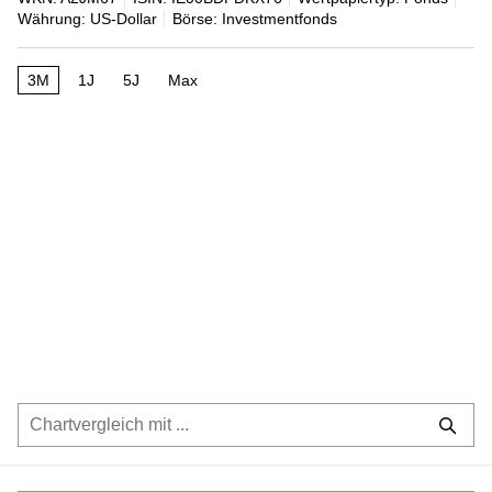
Währung: US-Dollar
Börse: Investmentfonds
3M
1J
5J
Max