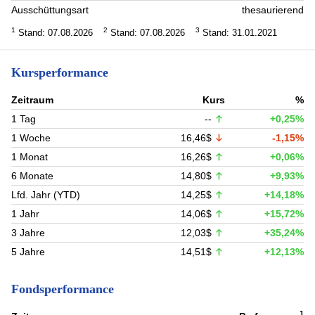
Ausschüttungsart
thesaurierend
1
2
3
Stand: 07.08.2026
Stand: 07.08.2026
Stand: 31.01.2021
Kursperformance
Zeitraum
Kurs
%
1 Tag
--
+0,25%
1 Woche
16,46$
-1,15%
1 Monat
16,26$
+0,06%
6 Monate
14,80$
+9,93%
Lfd. Jahr (YTD)
14,25$
+14,18%
1 Jahr
14,06$
+15,72%
3 Jahre
12,03$
+35,24%
5 Jahre
14,51$
+12,13%
Fondsperformance
1