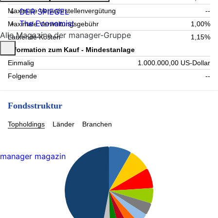
DER SPIEGEL
Maximale Verwahrstellenvergütung
--
The Economist
Maximale Verwaltungsgebühr
1,00%
Alle Magazine der manager-Gruppe
Laufende Kosten
1,15%
Information zum Kauf - Mindestanlage
Einmalig
1.000.000,00 US-Dollar
Folgende
--
Fondsstruktur
Topholdings
Länder
Branchen
manager magazin