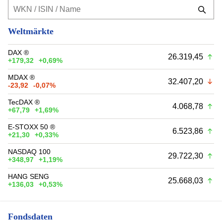
Weltmärkte
DAX ®
26.319,45
+179,32
+0,69%
MDAX ®
32.407,20
-23,92
-0,07%
TecDAX ®
4.068,78
+67,79
+1,69%
E-STOXX 50 ®
6.523,86
+21,30
+0,33%
NASDAQ 100
29.722,30
+348,97
+1,19%
HANG SENG
25.668,03
+136,03
+0,53%
Fondsdaten