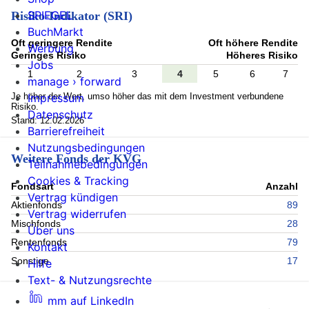
SPIEGEL
Risiko-Indikator (SRI)
BuchMarkt
Oft geringere Rendite
Oft höhere Rendite
Werbung
Geringes Risiko
Höheres Risiko
Jobs
1
2
3
4
5
6
7
manage › forward
Je höher der Wert, umso höher das mit dem Investment verbundene
Impressum
Risiko.
Datenschutz
Stand: 12.02.2026
Barrierefreiheit
Nutzungsbedingungen
Weitere Fonds der KVG
Teilnahmebedingungen
Cookies & Tracking
Fondsart
Anzahl
Vertrag kündigen
Aktienfonds
89
Vertrag widerrufen
Mischfonds
28
Über uns
Rentenfonds
79
Kontakt
Sonstige
17
Hilfe
Text- & Nutzungsrechte
mm auf LinkedIn