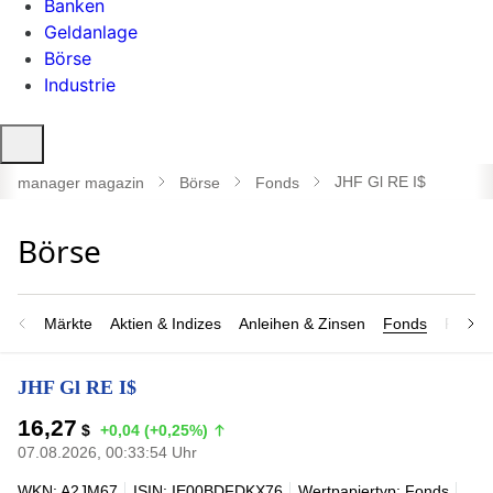
Banken
Geldanlage
Börse
Industrie
Suche
öffnen
JHF Gl RE I$
manager magazin
Börse
Fonds
Märkte
Aktien & Indizes
Anleihen & Zinsen
Fonds
Rohsto
JHF Gl RE I$
16,27
$
+0,04 (+0,25%)
07.08.2026, 00:33:54 Uhr
WKN: A2JM67
ISIN: IE00BDFDKX76
Wertpapiertyp: Fonds