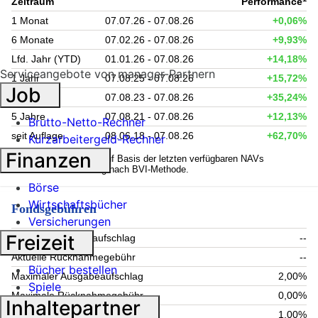
Zeitraum
Performance
1 Monat
07.07.26 - 07.08.26
+0,06%
6 Monate
07.02.26 - 07.08.26
+9,93%
Lfd. Jahr (YTD)
01.01.26 - 07.08.26
+14,18%
Serviceangebote von manager-Partnern
1 Jahr
07.08.25 - 07.08.26
+15,72%
Job
3 Jahre
07.08.23 - 07.08.26
+35,24%
5 Jahre
07.08.21 - 07.08.26
+12,13%
Brutto-Netto-Rechner
seit Auflage
08.06.18 - 07.08.26
+62,70%
Kurzarbeitergeld-Rechner
Finanzen
1
Kennzahlen werden auf Basis der letzten verfügbaren NAVs
berechnet. Berechnung nach BVI-Methode.
Börse
Wirtschaftsbücher
Fondsgebühren
Versicherungen
Freizeit
Aktueller Ausgabeaufschlag
--
Aktuelle Rücknahmegebühr
--
Bücher bestellen
Maximaler Ausgabeaufschlag
2,00%
Spiele
Maximale Rücknahmegebühr
0,00%
Inhaltepartner
Aktuelle Verwaltungsgebühr
1,00%