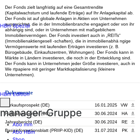
Der Fonds zielt langfristig auf eine Gesamtrendite
(Kapitalwachstum und laufende Erträge) auf Ihr Anlagekapital ab.
Der Fonds ist auf globale Anlagen in Aktien von Unternehmen
ausgerichtet, die in der Immobilienbranche engagiert oder von ihr
HBm Spezial
abhängig sind, oder in Unternehmen mit maßgeblichem
Immobilienvermögen. Der Fonds investiert auch in „REITs“
(Immobilienaktiengesell -schaften), die in immobilienabhä ngige
Vermögenswerte mit laufenden Erträgen investieren (z. B.
Bürogebäude, Einkaufszentren, Wohnungen). Der Fonds kann in
Märkte in Ländern investieren, die noch in der Entwicklung sind.
Der Fonds kann in Unternehmen jeder Größe investieren, auch in
We rtpapiere mit geringer Marktkapitalisierung (kleinere
Unternehmen).
Dokumente
HBm Edition
Verkaufsprospekt (DE)
16.01.2025
VW
PDF 
manager-Gruppe
Halbjahresbericht (DE)
30.06.2024
HA
PDF 
Jahresbericht (DE)
30.06.2024
RE
PDF 
Abo mm
Basisinformationsblatt (PRIIP-KID) (DE)
31.07.2024
PK
PDF 
Abo HBm
Shop