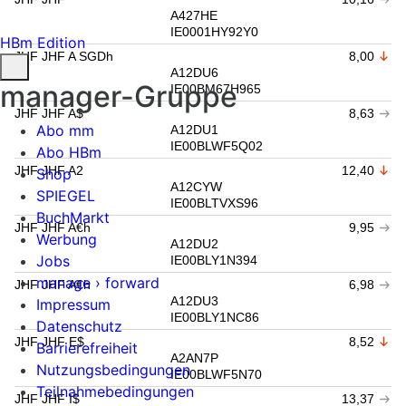
A427HE
IE0001HY92Y0
HBm Edition
JHF JHF A SGDh
8,00
A12DU6
manager-Gruppe
IE00BM67H965
JHF JHF A$
8,63
Abo mm
A12DU1
IE00BLWF5Q02
Abo HBm
JHF JHF A2
12,40
Shop
A12CYW
SPIEGEL
IE00BLTVXS96
BuchMarkt
JHF JHF A€h
9,95
Werbung
A12DU2
Jobs
IE00BLY1N394
manage › forward
JHF JHF A€h
6,98
A12DU3
Impressum
IE00BLY1NC86
Datenschutz
JHF JHF E$
8,52
Barrierefreiheit
A2AN7P
Nutzungsbedingungen
IE00BLWF5N70
Teilnahmebedingungen
JHF JHF I$
13,37