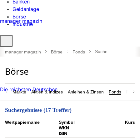
Banken
Geldanlage
Börse
manager magazin
Industrie
Suche
öffnen
Suche
manager magazin
Börse
Fonds
Die reichsten Deutschen
Märkte
Aktien & Indizes
Anleihen & Zinsen
Fonds
Rohsto
Suchergebnisse (17 Treffer)
Wert­papier­name
Symbol
Kurs
WKN
ISIN