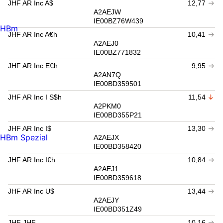
JHF AR Inc A$
12,77
A2AEJW
IE00BZ76W439
HBm
JHF AR Inc A€h
10,41
A2AEJ0
IE00BZ771832
JHF AR Inc E€h
9,95
A2AN7Q
IE00BD359501
JHF AR Inc I S$h
11,54
A2PKM0
IE00BD355P21
JHF AR Inc I$
13,30
HBm Spezial
A2AEJX
IE00BD358420
JHF AR Inc I€h
10,84
A2AEJ1
IE00BD359618
JHF AR Inc U$
13,44
A2AEJY
IE00BD351Z49
JHF JHF
10,16