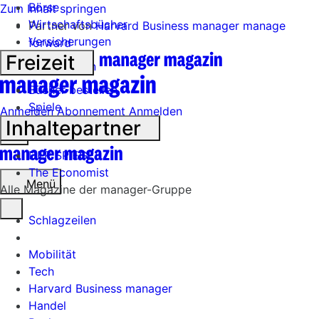
Börse
Zum Inhalt springen
Wirtschaftsbücher
Partner von
Harvard Business manager
manage
Versicherungen
forward
Freizeit
manager magazin
Bücher bestellen
Spiele
Anmelden
Abonnement
Anmelden
Inhaltepartner
Menü
öffnen
DER SPIEGEL
The Economist
Menü
Alle Magazine der manager-Gruppe
Schlagzeilen
Mobilität
Tech
Harvard Business manager
Handel