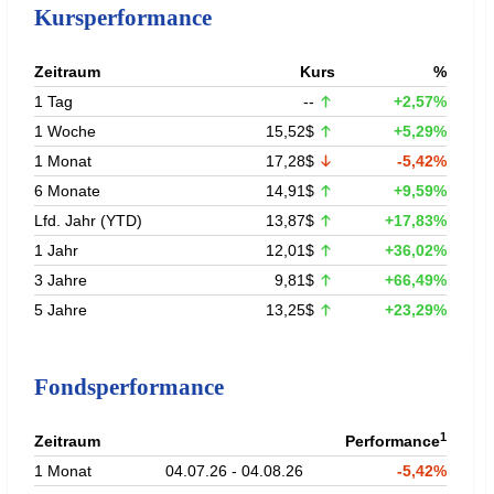
Kursperformance
Zeitraum
Kurs
%
1 Tag
--
+2,57%
1 Woche
15,52$
+5,29%
1 Monat
17,28$
-5,42%
6 Monate
14,91$
+9,59%
Lfd. Jahr (YTD)
13,87$
+17,83%
1 Jahr
12,01$
+36,02%
3 Jahre
9,81$
+66,49%
5 Jahre
13,25$
+23,29%
Fondsperformance
1
Zeitraum
Performance
1 Monat
04.07.26 - 04.08.26
-5,42%