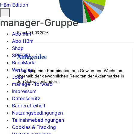
HBm Edition
manager-Gruppe
Stand: 31.03.2026
Abo mm
Abo HBm
Shop
SPIEGEL
Anlageidee
BuchMarkt
Werbung
Langfristig eine Kombination aus Gewinn und Wachstum
oberhalb der gewöhnlichen Renditen der Aktienmärkte in
Jobs
den Schwellenländern.
manage › forward
Impressum
Datenschutz
Barrierefreiheit
Nutzungsbedingungen
Teilnahmebedingungen
Cookies & Tracking