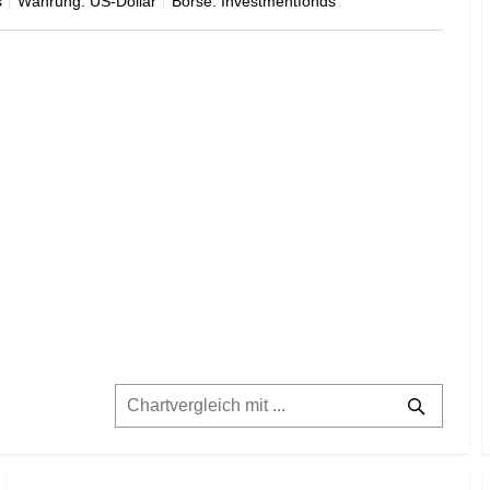
s
Währung: US-Dollar
Börse: Investmentfonds