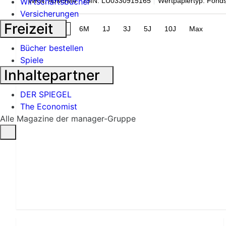
WKN: A0M9M4
ISIN: LU0330915165
Wertpapiertyp: Fond
Wirtschaftsbücher
Versicherungen
Freizeit
1M
3M
6M
1J
3J
5J
10J
Max
Bücher bestellen
Spiele
Inhaltepartner
DER SPIEGEL
The Economist
Alle Magazine der manager-Gruppe