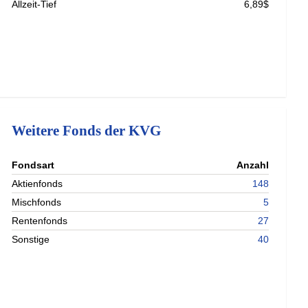
Allzeit-Tief
6,89$
Weitere Fonds der KVG
nterladen
Fondsart
Anzahl
nterladen
Aktienfonds
148
nterladen
Mischfonds
5
nterladen
Rentenfonds
27
Sonstige
40