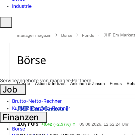
Industrie
Suche
öffnen
JHF Em Markets
manager magazin
Börse
Fonds
Serviceangebote von manager-Partnern
Märkte
Aktien & Indizes
Anleihen & Zinsen
Fonds
Rohs
Job
Brutto-Netto-Rechner
JHF Em Markets I
Kurzarbeitergeld-Rechner
Finanzen
16,76
$
+0,42 (+2,57%)
05.08.2026, 12:52:24 Uhr
Börse