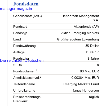
Fondsdaten
manager magazin
Gesellschaft (KVG)
Henderson Management
S.A.
Fondsart
Aktienfonds (AF)
Fondstyp
Aktien Emerging Markets
Land
Großherzogtum Luxemburg
Fondswährung
US-Dollar
Auflage
19.06.17
Fondsalter
9 Jahre
Die reichsten Deutschen
SFDR
8
1
Fondsvolumen
83 Mio. EUR
2
Anteilsklassenvol.
0.00364 Mio. EUR
Teilfondsname
Emerging Markets Fund
Umbrellaname
Janus Henderson
Preisberechnungs-
täglich
Frequenz